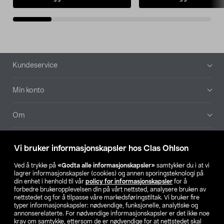
Bunntekst
Kundeservice
Min konto
Om
Aktuelt
Vi bruker informasjonskapsler hos Clas Ohlson
Våre selskaper
Ved å trykke på
«Godta alle informasjonskapsler»
samtykker du i at vi
lagrer informasjonskapsler (cookies) og annen sporingsteknologi på
din enhet i henhold til vår
policy for informasjonskapsler
for å
Finn din butikk
forbedre brukeropplevelsen din på vårt nettsted, analysere bruken av
nettstedet og for å tilpasse våre markedsføringstiltak. Vi bruker fire
typer informasjonskapsler: nødvendige, funksjonelle, analytiske og
annonserelaterte. For nødvendige informasjonskapsler er det ikke noe
SE
NO
FI
krav om samtykke, ettersom de er nødvendige for at nettstedet skal