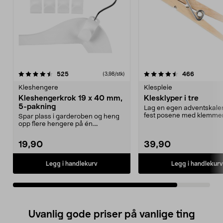
4.5av 5 stjerner
anmeldelser
anmeldels
525
466
(3,98/stk)
Kleshengere
Klespleie
Kleshengerkrok 19 x 40 mm,
Klesklyper i tre
5-pakning
Lag en egen adventskale
fest posene med klemmer
Spar plass i garderoben og heng
snor. Lag bordkort,...
opp flere hengere på én.
Kleshengerkrok – heng m...
19,90
39,90
Legg i handlekurv
Legg i handlekurv
Uvanlig gode priser på vanlige ting