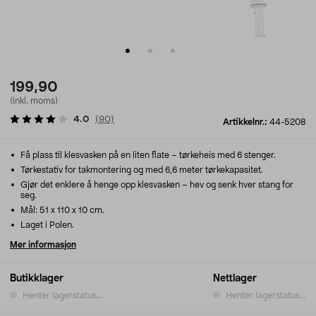
199,90
(inkl. moms)
4.0
(
90
)
Artikkelnr.:
44-5208
Få plass til klesvasken på en liten flate – tørkeheis med 6 stenger.
Tørkestativ for takmontering og med 6,6 meter tørkekapasitet.
Gjør det enklere å henge opp klesvasken – hev og senk hver stang for
seg.
Mål: 51 x 110 x 10 cm.
Laget i Polen.
Mer informasjon
Butikklager
Nettlager
Henter lagerstatus...
Henter lagerstatus...