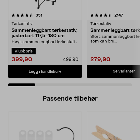
4.5 av 5 stjerner
anmeldelser
4.0 av 5 stjerner
anmeldel
351
2147
Tørkestativ
Tørkestativ
Sammenleggbart tørkestativ,
Sammenleggbart tørk
justerbart 117,5–180 cm
Stort, sammenleggbart tø
som kan bru...
Høyt, sammenleggbart tørkestativ
til bruk inne og ute – mye
Klubbpris
tørkeplass på små fl...
399,90
279,90
499,90
Se varianter
Legg i handlekurv
Passende tilbehør