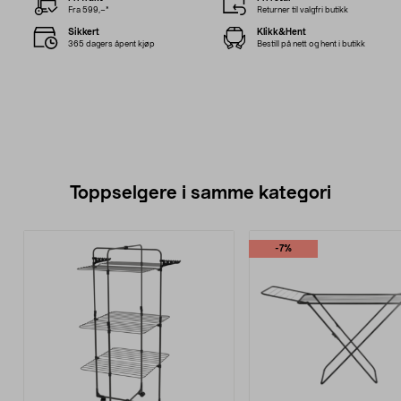
Fra 599,–*
Returner til valgfri butikk
Sikkert
Klikk&Hent
365 dagers åpent kjøp
Bestill på nett og hent i butikk
Toppselgere i samme kategori
-7%