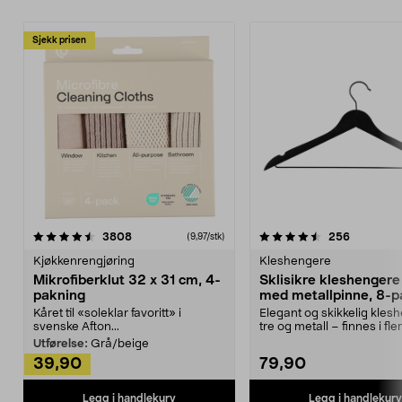
Sjekk prisen
4.5av 5 stjerner
anmeldelser
4.5av 5 stjerner
anmeldels
3808
256
(9,97/stk)
Kjøkkenrengjøring
Kleshengere
Mikrofiberklut 32 x 31 cm, 4-
Sklisikre kleshengere 
pakning
med metallpinne, 8-p
Kåret til «soleklar favoritt» i
Elegant og skikkelig kles
svenske Afton...
tre og metall – finnes i fle
Kleshe...
Utførelse:
Grå/beige
39,90
79,90
Legg i handlekurv
Legg i handlekurv