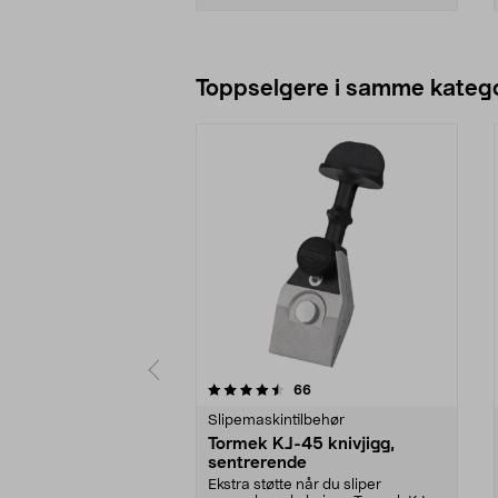
Legg i handlekurv
Toppselgere i samme katego
5 av 5 stjerner
5.0 av 5 stjerner
anmeldelser
66
Slipemaskintilbehør
Tormek KJ-45 knivjigg,
sentrerende
Ekstra støtte når du sliper