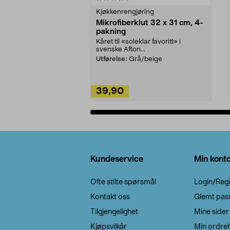
Kjøkkenrengjøring
Mikrofiberklut 32 x 31 cm, 4-
pakning
Kåret til «soleklar favoritt» i
svenske Afton...
Utførelse:
Grå/beige
39,90
Legg i handlekurv
Bunntekst
Kundeservice
Min kont
Ofte stilte spørsmål
Login/Regi
Kontakt oss
Glemt pas
Tilgjengelighet
Mine sider
Kjøpsvilkår
Min ordreh