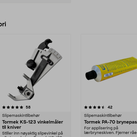
Legg i handlekurv
ri
4.5 av 5 stjerner
anmeldelser
4.5 av 5 stjerner
anmeldelser
58
42
Slipemaskintilbehør
Slipemaskintilbehør
Tormek KS-123 vinkelmåler
Tormek PA-70 brynepas
til kniver
For applisering på
lærbryneskiven. Fjerner rå
Stiller inn nøyaktig slipevinkel på