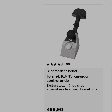
5av 5 stjerner
4.5av 5 stjerner
anmeldelser
66
Slipemaskintilbehør
Tormek KJ-45 knivjigg,
sentrerende
Ekstra støtte når du sliper
avsmalnende kniver. Tormek KJ-
45 – sentrerende knivj...
499,90