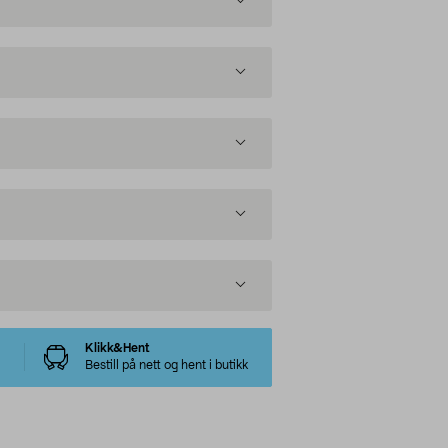
Klikk&Hent
Bestill på nett og hent i butikk