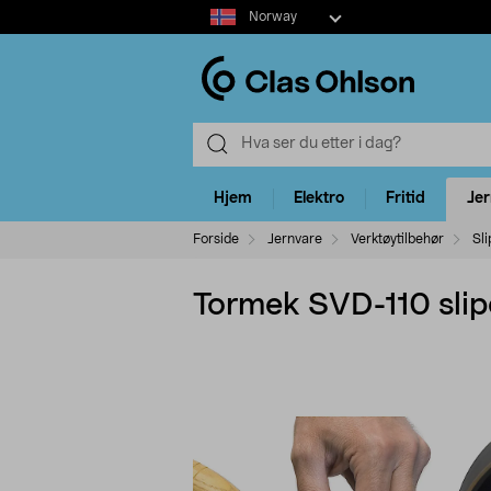
Select
Norway
market
Hjem
Elektro
Fritid
Je
Forside
Jernvare
Verktøytilbehør
Sl
Tormek SVD-110 slip