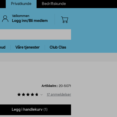
Privatkunde
Bedriftskunde
Velkommen
Logg inn/Bli medlem
bud
Våre tjenester
Club Clas
Artikkelnr.:
20-5071
17
anmeldelser
Legg i handlekurv
(1)