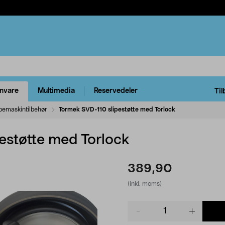
rnvare
Multimedia
Reservedeler
Til
ipemaskintilbehør
Tormek SVD-110 slipestøtte med Torlock
estøtte med Torlock
389,90
(inkl. moms)
Product
quantity