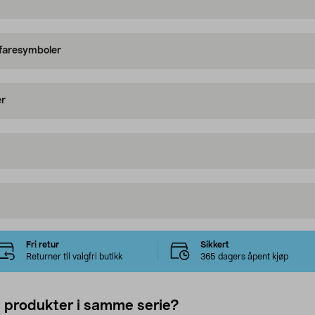
 faresymboler
er
Fri retur
Sikkert
Returner til valgfri butikk
365 dagers åpent kjøp
e produkter i samme serie?