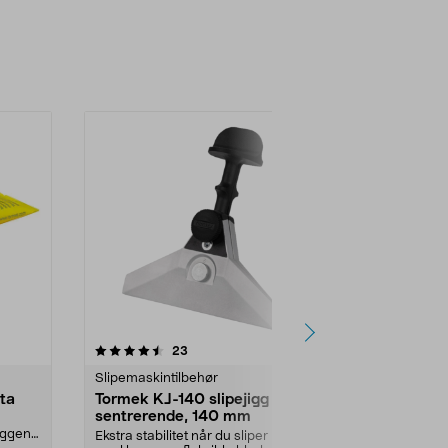
5.0 av 5 stjerner
anmeldelser
4.5
23
9
Slipemaskintilbehør
Slipemaskinti
ta
Tormek KJ-140 slipejigg bred
Tormek AX-
sentrerende, 140 mm
Sliper alle t
eggen
presisjon – o
Ekstra stabilitet når du sliper kniver