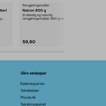
Rengjøringsmidler
Levende lys
tteri
Natron 800 g
Telys steari
prosent ste
Et allsidig og naturlig
rengjøringsmiddel. 800 gram
AA-
100 % stearin
natron – til rengjøring både...
råvarer. Produ
brenner med e
59,90
69,90
Legg i handlekurv
Legg 
Våre selskaper
Batteriexperten
Teknikkdeler
PhoneLife
Teknikmagasinet