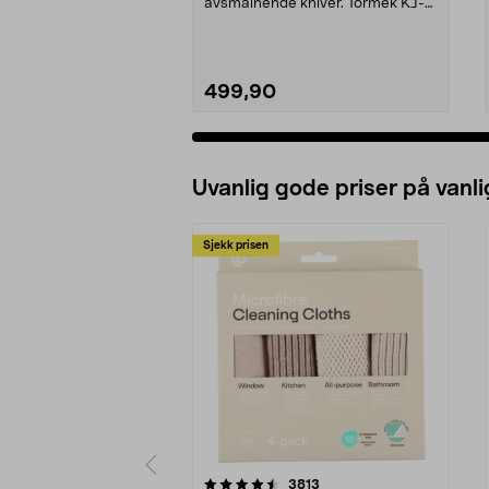
avsmalnende kniver. Tormek KJ-
45 – sentrerende knivj...
499,90
Uvanlig gode priser på vanli
Sjekk prisen
5av 5 stjerner
4.5av 5 stjerner
anmeldelser
3813