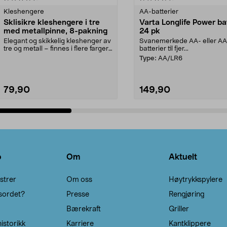
Kleshengere
AA-batterier
Sklisikre kleshengere i tre
Varta Longlife Power ba
med metallpinne, 8-pakning
24 pk
Elegant og skikkelig kleshenger av
Svanemerkede AA- eller A
tre og metall – finnes i flere farger.
batterier til fjer...
Kleshe...
Type:
AA/LR6
79,90
149,90
Legg i handlekurv
Legg i handlekurv
o
Om
Aktuelt
strer
Om oss
Høytrykkspylere
sordet?
Presse
Rengjøring
Bærekraft
Griller
istorikk
Karriere
Kantklippere