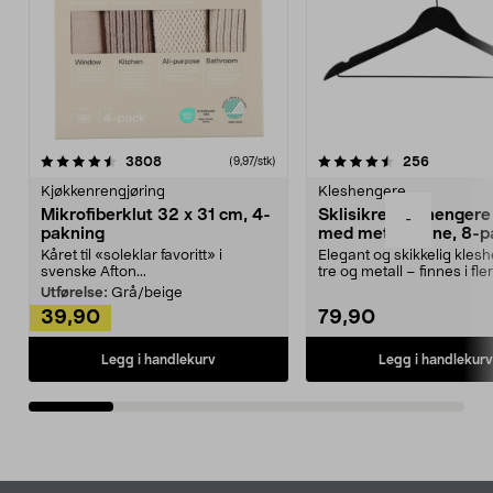
4.5av 5 stjerner
anmeldelser
4.5av 5 stjerner
anmeldels
3808
256
(9,97/stk)
Kjøkkenrengjøring
Kleshengere
Mikrofiberklut 32 x 31 cm, 4-
Sklisikre kleshengere 
-
pakning
med metallpinne, 8-p
Kåret til «soleklar favoritt» i
Elegant og skikkelig kles
svenske Afton...
tre og metall – finnes i fle
Kleshe...
Utførelse:
Grå/beige
39,90
79,90
Legg i handlekurv
Legg i handlekurv