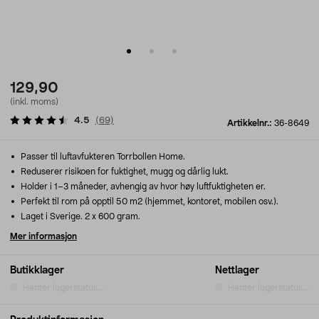
129,90
(inkl. moms)
4.5
(
69
)
Artikkelnr.:
36-8649
Passer til luftavfukteren Torrbollen Home.
Reduserer risikoen for fuktighet, mugg og dårlig lukt.
Holder i 1–3 måneder, avhengig av hvor høy luftfuktigheten er.
Perfekt til rom på opptil 50 m2 (hjemmet, kontoret, mobilen osv.).
Laget i Sverige. 2 x 600 gram.
Mer informasjon
Butikklager
Nettlager
Henter lagerstatus...
Henter lagerstatus...