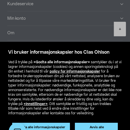
Bunntekst
Kundeservice
Min konto
Product
+
quantity
Om
Aktuelt
Vi bruker informasjonskapsler hos Clas Ohlson
Våre selskaper
Ved å trykke på
«Godta alle informasjonskapsler»
samtykker du i at vi
lagrer informasjonskapsler (cookies) og annen sporingsteknologi på
din enhet i henhold til vår
policy for informasjonskapsler
for å
Finn din butikk
forbedre brukeropplevelsen din på vårt nettsted, analysere bruken av
nettstedet og for å tilpasse våre markedsføringstiltak. Vi bruker fire
typer informasjonskapsler: nødvendige, funksjonelle, analytiske og
annonserelaterte. For nødvendige informasjonskapsler er det ikke noe
SE
NO
FI
krav om samtykke, ettersom de er nødvendige for at nettstedet skal
fungere. Hvis du istedenfor ønsker å skreddersy dine valg, kan du
trykke på
«Innstillinger»
. Ditt samtykke er frivillig og kan trekkes
tilbake når som helst ved å endre dine innstillinger for
informasjonskapsler eller kontakte oss for veiledning.
Godta alle informasjonskapsler
Avvis alle
Privacy statement
Medlemsvilkår
Kjøpsvilkår
For bedrifter