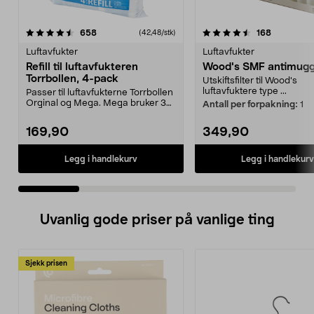
4.5 av 5 stjerner
anmeldelser
4.5 av 5 stjerner
anmeldels
658
168
(42,48/stk)
Luftavfukter
Luftavfukter
Refill til luftavfukteren
Wood's SMF antimugg-
Torrbollen, 4-pack
Utskiftsfilter til Wood's
luftavfuktere type ...
Passer til luftavfukterne Torrbollen
Orginal og Mega. Mega bruker 3
Antall per forpakning:
1
poser samtid...
169,90
349,90
Legg i handlekurv
Legg i handlekurv
Uvanlig gode priser på vanlige ting
Sjekk prisen