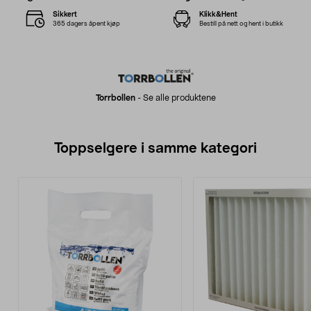
Sikkert
Klikk&Hent
365 dagers åpent kjøp
Bestill på nett og hent i butikk
Torrbollen
-
Se alle produktene
Toppselgere i samme kategori