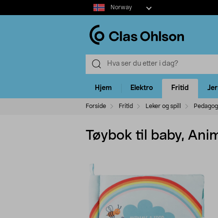
Select
Norway
market
Hjem
Elektro
Fritid
Je
Forside
Fritid
Leker og spill
Pedagogi
Tøybok til baby, Ani