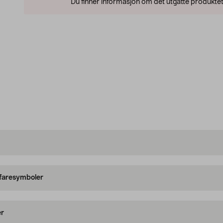
Du finner informasjon om det utgåtte produktet
 faresymboler
er