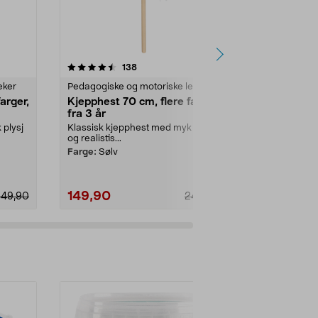
4.0 av 5 stjerner
anmeldelser
4.5
138
1
eker
Pedagogiske og motoriske leker
Pedagogiske o
arger,
Kjepphest 70 cm, flere farger,
Puttekasse i
fra 3 år
barn fra 1 å
 plysj
Klassisk kjepphest med myk plysj
Klassisk put
og realistis...
på 5 sider – 
matching av fo
Farge:
Sølv
149,90
149,90
249,90
249,90