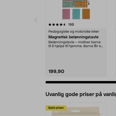
5 av 5 stjerner
4.5 av 5 stjerner
anmeldelser
130
Pedagogiske og motoriske leker
Magnetisk belønningstavle
Belønningstavle – motiver barna
til å hjelpe til hjemme. Barna får en
stjerne fo...
199,90
Uvanlig gode priser på vanli
Sjekk prisen