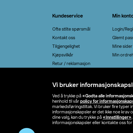
Bunntekst
Kundeservice
Min kont
Ofte stilte spørsmål
Login/Regi
Kontakt oss
Glemt pas
Tilgjengelighet
Mine sider
Kjøpsvilkår
Min ordreh
Retur / reklamasjon
EE-avfall
Cookie policy
Vi bruker informasjonskapsl
Leveringsalternativ
Ved å trykke på
«Godta alle informasjons
henhold til vår
policy for informasjonskap
markedsføringstiltak. Vi bruker fire typer
informasjonskapsler er det ikke noe krav 
dine valg, kan du trykke på
«Innstillinger»
informasjonskapsler eller kontakte oss for 
© 2026 Clas Oh