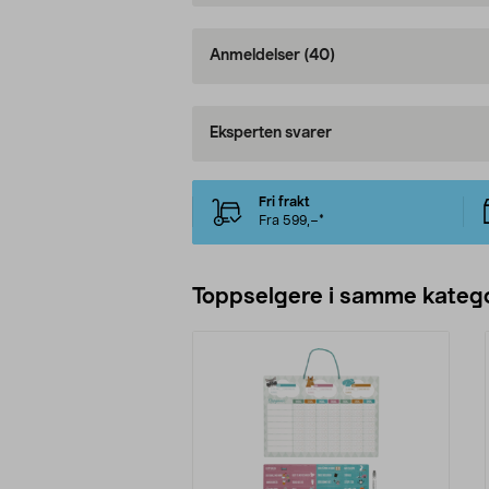
Anmeldelser
(40)
Eksperten svarer
Fri frakt
Fra 599,–*
Toppselgere i samme katego