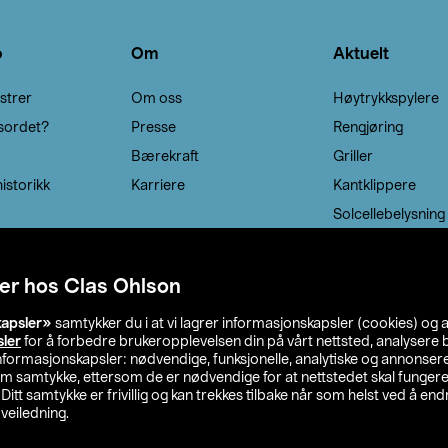
o
Om
Aktuelt
strer
Om oss
Høytrykkspylere
sordet?
Presse
Rengjøring
Bærekraft
Griller
istorikk
Karriere
Kantklippere
Solcellebelysning
er hos Clas Ohlson
kapsler»
samtykker du i at vi lagrer informasjonskapsler (cookies) og 
sler
for å forbedre brukeropplevelsen din på vårt nettsted, analysere b
 informasjonskapsler: nødvendige, funksjonelle, analytiske og annonse
om samtykke, ettersom de er nødvendige for at nettstedet skal fungere
. Ditt samtykke er frivillig og kan trekkes tilbake når som helst ved å endr
veiledning.
lson
Privacy statement
Medlemsvilkår
Kjøpsvilkår
F