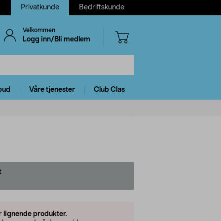
Privatkunde
Bedriftskunde
Velkommen
Logg inn/Bli medlem
bud
Våre tjenester
Club Clas
t
er
lignende produkter.