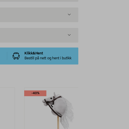
Klikk&Hent
Bestill på nett og hent i butikk
-40%