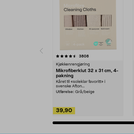
5av 5 stjerner
4.5av 5 stjerner
anmeldelser
3808
Kjøkkenrengjøring
Mikrofiberklut 32 x 31 cm, 4-
pakning
Kåret til «soleklar favoritt» i
svenske Afton...
Utførelse:
Grå/beige
39,90
Legg i handlekurv