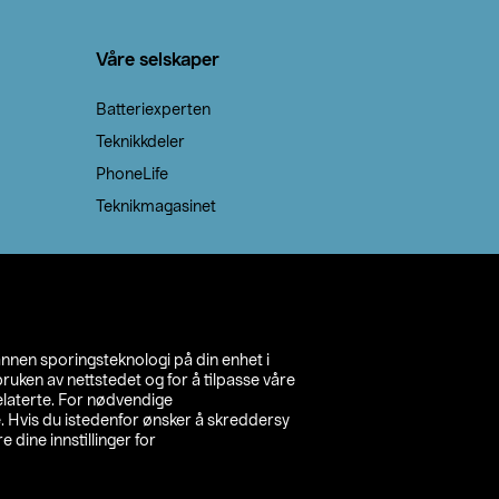
Våre selskaper
Batteriexperten
Teknikkdeler
PhoneLife
Teknikmagasinet
annen sporingsteknologi på din enhet i
ruken av nettstedet og for å tilpasse våre
relaterte. For nødvendige
. Hvis du istedenfor ønsker å skreddersy
e dine innstillinger for
inn din butikk