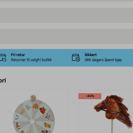
Fri retur
Sikkert
Returner til valgfri butikk
365 dagers åpent kjøp
ri
-40%