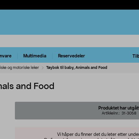
rnvare
Multimedia
Reservedeler
Til
ske og motoriske leker
Tøybok til baby, Animals and Food
mals and Food
Produktet har utgåt
Artikkelnr.:
31-3058
Vi håper du finner det du leter etter und