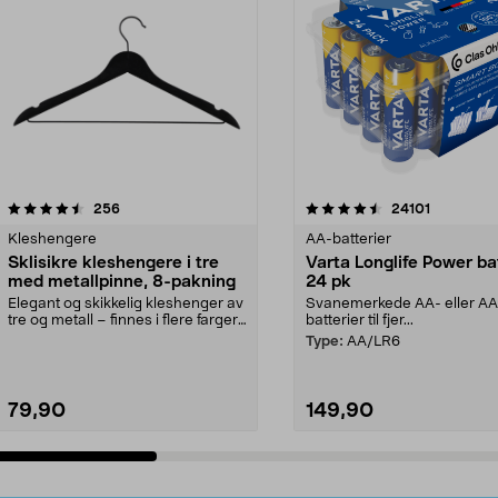
4.5av 5 stjerner
anmeldelser
4.5av 5 stjerner
anmeldels
256
24101
Kleshengere
AA-batterier
Sklisikre kleshengere i tre
Varta Longlife Power ba
med metallpinne, 8-pakning
24 pk
Elegant og skikkelig kleshenger av
Svanemerkede AA- eller A
tre og metall – finnes i flere farger.
batterier til fjer...
Kleshe...
Type:
AA/LR6
79,90
149,90
Legg i handlekurv
Legg i handlekurv