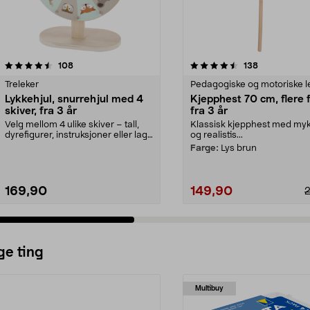
4.5 av 5 stjerner
anmeldelser
4.5 av 5 stjerner
anmeldelser
108
138
Treleker
Pedagogiske og motoriske l
Lykkehjul, snurrehjul med 4
Kjepphest 70 cm, flere f
skiver, fra 3 år
fra 3 år
Velg mellom 4 ulike skiver – tall,
Klassisk kjepphest med myk
dyrefigurer, instruksjoner eller lag
og realistis...
din egen...
Farge:
Lys brun
169,90
149,90
ge ting
Multibuy