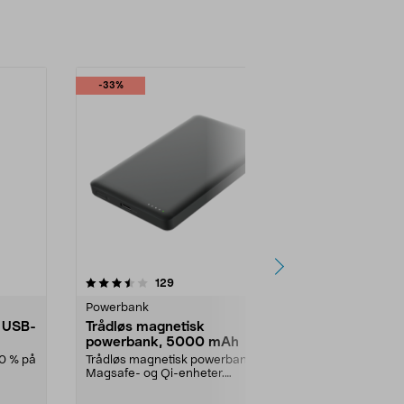
-33%
4.5 av 5 stjerner
anmeldelser
4.5
129
3
Powerbank
Powerbank
g USB-
Trådløs magnetisk
Anker MagG
powerbank, 5000 mAh
powerbank
50 % på
Trådløs magnetisk powerbank for
Ultraslank M
Magsafe- og Qi-enheter.
powerbank på
Powerbank 5000 mAh – lad...
magnetisk og l