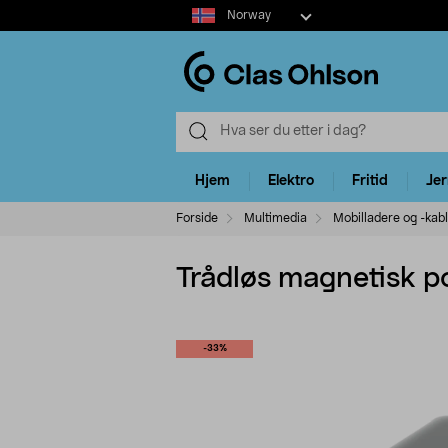
Select
Norway
market
Hjem
Elektro
Fritid
Je
Forside
Multimedia
Mobilladere og -kab
Trådløs magnetisk 
-33%