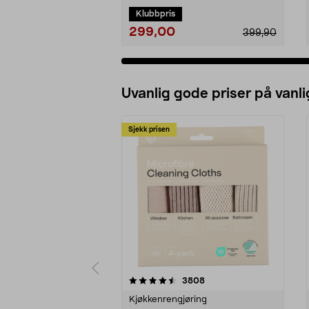
Klubbpris
299,00
399,90
Uvanlig gode priser på vanli
Sjekk prisen
5av 5 stjerner
4.5av 5 stjerner
anmeldelser
3808
Kjøkkenrengjøring