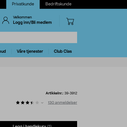
Privatkunde
Bedriftskunde
Velkommen
Logg inn/Bli medlem
bud
Våre tjenester
Club Clas
Artikkelnr.:
39-3912
130
anmeldelser
Legg i handlekurv
(1)