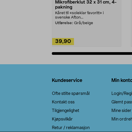
Mikrofiberklut 32 x 31 cm, 4-
pakning
Kåret til «soleklar favoritt» i
svenske Afton...
Utførelse:
Grå/beige
39,90
Legg i handlekurv
Bunntekst
Kundeservice
Min kont
Ofte stilte spørsmål
Login/Regi
Kontakt oss
Glemt pas
Tilgjengelighet
Mine sider
Kjøpsvilkår
Min ordreh
Retur / reklamasjon