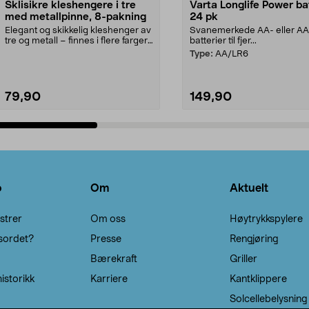
Sklisikre kleshengere i tre
Varta Longlife Power ba
med metallpinne, 8-pakning
24 pk
Elegant og skikkelig kleshenger av
Svanemerkede AA- eller A
tre og metall – finnes i flere farger.
batterier til fjer...
Kleshe...
Type:
AA/LR6
79,90
149,90
Legg i handlekurv
Legg i handlekurv
o
Om
Aktuelt
strer
Om oss
Høytrykkspylere
sordet?
Presse
Rengjøring
Bærekraft
Griller
istorikk
Karriere
Kantklippere
Solcellebelysning