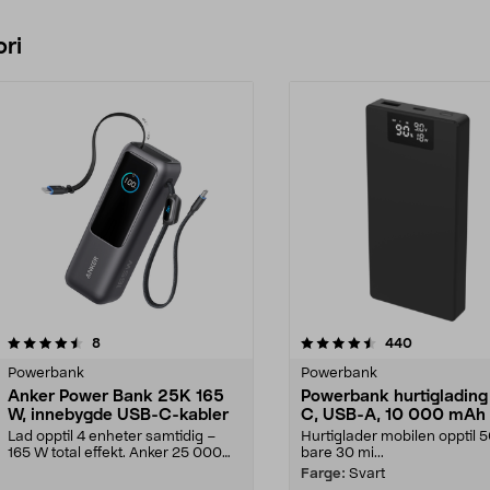
ri
4.5 av 5 stjerner
anmeldelser
3.5 av 5 stjerner
anmeldelser
8
440
Powerbank
Powerbank
Anker Power Bank 25K 165
Powerbank hurtigladin
W, innebygde USB-C-kabler
C, USB-A, 10 000 mAh
Lad opptil 4 enheter samtidig –
Hurtiglader mobilen opptil 
165 W total effekt. Anker 25 000
bare 30 mi...
mAh powerbank m...
Farge:
Svart