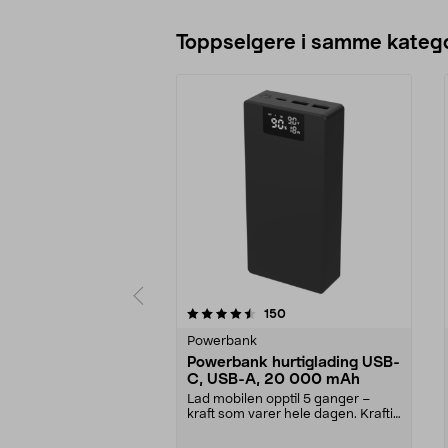
Toppselgere i samme katego
5 av 5 stjerner
4.5 av 5 stjerner
anmeldelser
150
Powerbank
Powerbank hurtiglading USB-
C, USB-A, 20 000 mAh
Lad mobilen opptil 5 ganger –
kraft som varer hele dagen. Kraftig
powerbank – 20...