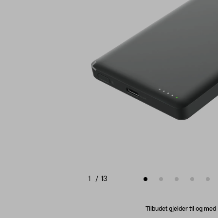
1
/
13
Tilbudet gjelder til og me