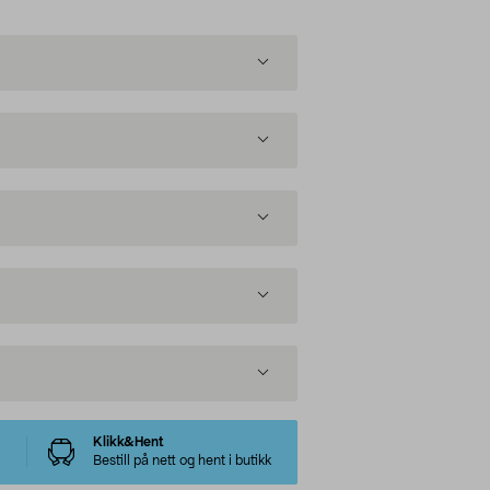
Klikk&Hent
Bestill på nett og hent i butikk