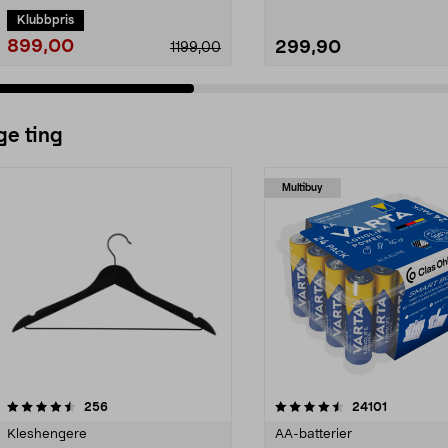
Klubbpris
899,00
299,90
1199,00
ge ting
Multibuy
4.5av 5 stjerner
anmeldelser
4.5av 5 stjerner
anmeldels
256
24101
Kleshengere
AA-batterier