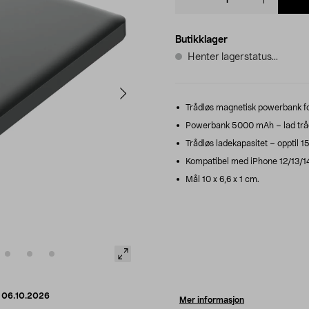
quantity
Butikklager
Henter lagerstatus...
Trådløs magnetisk powerbank fo
Powerbank 5000 mAh – lad trådl
Trådløs ladekapasitet – opptil 1
Kompatibel med iPhone 12/13/14
Mål 10 x 6,6 x 1 cm.
d
06.10.2026
Mer informasjon