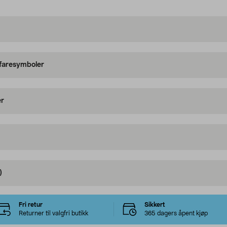
 faresymboler
er
)
Fri retur
Sikkert
Returner til valgfri butikk
365 dagers åpent kjøp