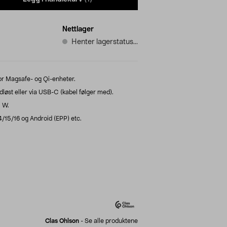
Nettlager
Henter lagerstatus...
r Magsafe- og Qi-enheter.
øst eller via USB-C (kabel følger med).
5 W.
/15/16 og Android (EPP) etc.
Clas Ohlson
-
Se alle produktene