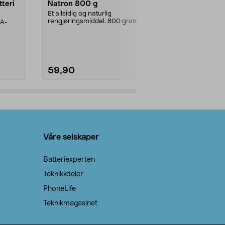
tteri
Natron 800 g
Telys steari
prosent ste
Et allsidig og naturlig
rengjøringsmiddel. 800 gram
AA-
100 % stearin
natron – til rengjøring både...
råvarer. Produ
brenner med e
59,90
69,90
Legg i handlekurv
Legg 
Våre selskaper
Batteriexperten
Teknikkdeler
PhoneLife
Teknikmagasinet