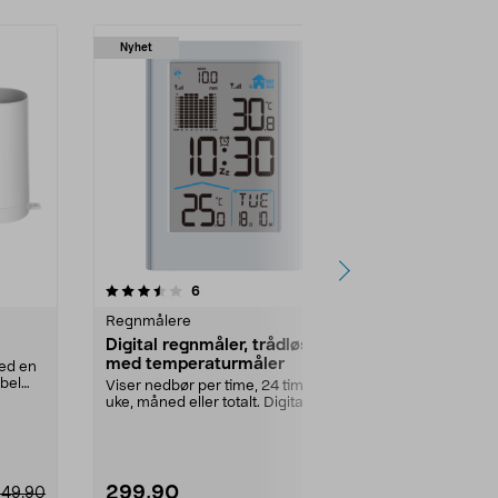
Nyhet
4.5 av 5 stjerner
anmeldelser
4.5
6
1
Regnmålere
Fritid reserve
Digital regnmåler, trådløs,
Glassbehold
med temperaturmåler
Ventura
med en
bel
Viser nedbør per time, 24 timer,
Måleglass i p
uke, måned eller totalt. Digital
skala. Glass t
regnmåler med ...
Lengde: 18 ...
299,90
29,90
349,90