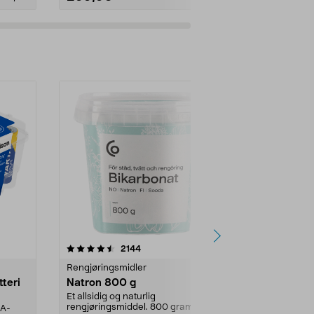
er
4.0av 5 stjerner
anmeldelser
4.5
2144
4
Rengjøringsmidler
Levende lys
tteri
Natron 800 g
Telys steari
prosent ste
Et allsidig og naturlig
rengjøringsmiddel. 800 gram
AA-
100 % stearin