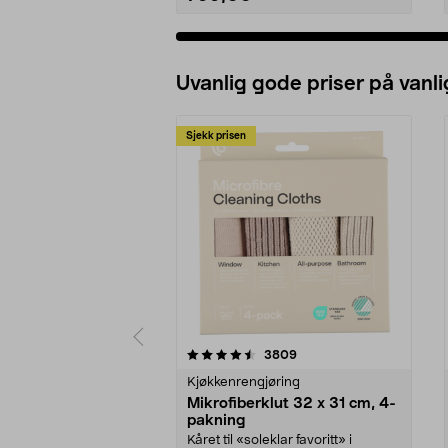
Uvanlig gode priser på vanli
Sjekk prisen
5av 5 stjerner
4.5av 5 stjerner
anmeldelser
3809
Kjøkkenrengjøring
Mikrofiberklut 32 x 31 cm, 4-
pakning
Kåret til «soleklar favoritt» i