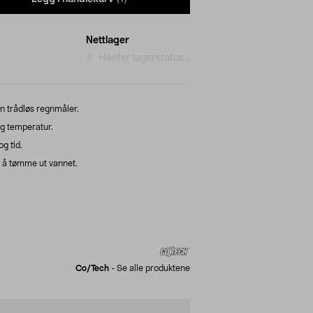
Nettlager
Henter lagerstatus...
n trådløs regnmåler.
g temperatur.
g tid.
 å tømme ut vannet.
Co/tech
-
Se alle produktene