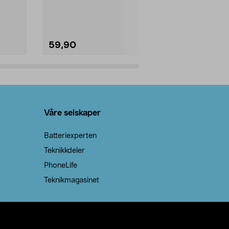
natron – til rengjøring både...
råvarer. Produ
brenner med e
59,90
69,90
Legg i handlekurv
Legg 
Våre selskaper
Batteriexperten
Teknikkdeler
PhoneLife
Teknikmagasinet