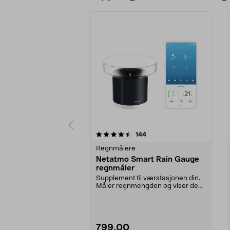
5 av 5 stjerner
4.5 av 5 stjerner
anmeldelser
144
Regnmålere
Netatmo Smart Rain Gauge
regnmåler
Supplement til værstasjonen din.
Måler regnmengden og viser den i
appen. Trådløs...
799,00