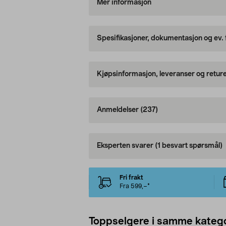
Mer informasjon
Spesifikasjoner, dokumentasjon og ev.
Kjøpsinformasjon, leveranser og retur
Anmeldelser
(237)
Eksperten svarer
(1 besvart spørsmål)
Fri frakt
Fra 599,–*
Toppselgere i samme katego