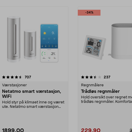
-34%
3.5 av 5 stjerner
anmeldelser
3.5 av 5 stjerner
anmeldelser
707
237
Værstasjoner
Regnmålere
Netatmo smart værstasjon,
Trådløs regnmåler
WiFi
Hold oversikt over regnet 
trådløs regnmåler. Komforta
Hold styr på klimaet inne og været
måling av nedbør...
ute. Netatmo smart værstasjon
WiFi – for deta...
1899,00
229,90