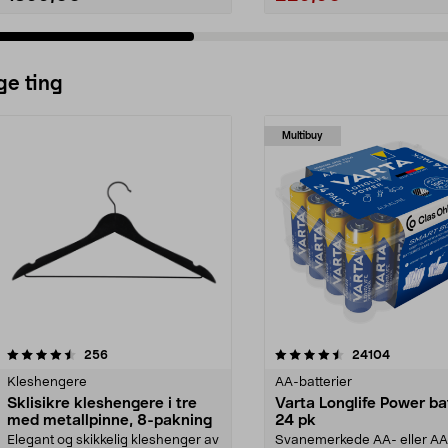
ge ting
Multibuy
4.5av 5 stjerner
anmeldelser
4.5av 5 stjerner
anmeldels
256
24104
Kleshengere
AA-batterier
Sklisikre kleshengere i tre
Varta Longlife Power ba
med metallpinne, 8-pakning
24 pk
Elegant og skikkelig kleshenger av
Svanemerkede AA- eller A