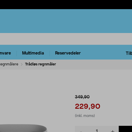
rnvare
Multimedia
Reservedeler
Til
egnmålere
Trådløs regnmåler
349,90
229,90
(inkl. moms)
Product