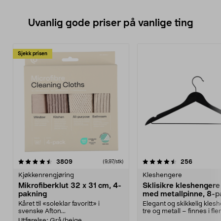
Uvanlig gode priser på vanlige ting
Sjekk prisen
4.5av 5 stjerner
anmeldelser
4.5av 5 stjerner
anmeldels
3809
256
(9,97/stk)
Kjøkkenrengjøring
Kleshengere
Mikrofiberklut 32 x 31 cm, 4-
Sklisikre kleshengere 
pakning
med metallpinne, 8-p
Kåret til «soleklar favoritt» i
Elegant og skikkelig kles
svenske Afton...
tre og metall – finnes i fle
Kleshe...
Utførelse:
Grå/beige