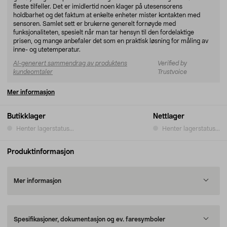
fleste tilfeller. Det er imidlertid noen klager på utesensorens
holdbarhet og det faktum at enkelte enheter mister kontakten med
sensoren. Samlet sett er brukerne generelt fornøyde med
funksjonaliteten, spesielt når man tar hensyn til den fordelaktige
prisen, og mange anbefaler det som en praktisk løsning for måling av
inne- og utetemperatur.
AI-generert sammendrag av produktens
Verified by
kundeomtaler
Trustvoice
Mer informasjon
Butikklager
Nettlager
Henter lagerstatus...
Henter lagerstatus...
Produktinformasjon
Mer informasjon
Spesifikasjoner, dokumentasjon og ev. faresymboler