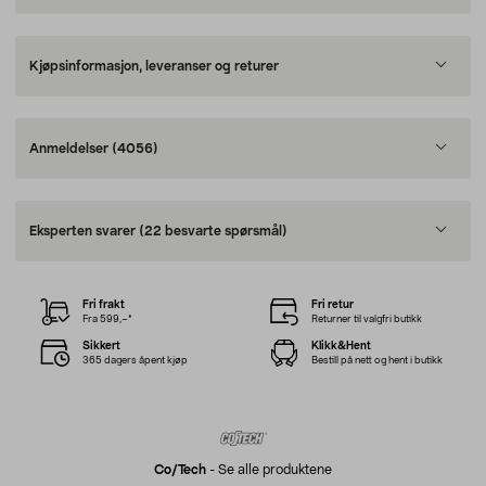
Kjøpsinformasjon, leveranser og returer
Anmeldelser
(4056)
Eksperten svarer
(22 besvarte spørsmål)
Fri frakt
Fri retur
Fra 599,–*
Returner til valgfri butikk
Sikkert
Klikk&Hent
365 dagers åpent kjøp
Bestill på nett og hent i butikk
Co/tech
-
Se alle produktene