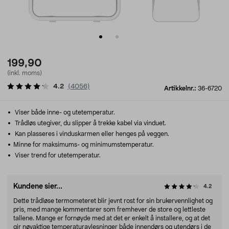
199,90
(inkl. moms)
4.2
(
4056
)
Artikkelnr.:
36-6720
Viser både inne- og utetemperatur.
Trådløs utegiver, du slipper å trekke kabel via vinduet.
Kan plasseres i vinduskarmen eller henges på veggen.
Minne for maksimums- og minimumstemperatur.
Viser trend for utetemperatur.
Kundene sier...
4.2
Dette trådløse termometeret blir jevnt rost for sin brukervennlighet og
pris, med mange kommentarer som fremhever de store og lettleste
tallene. Mange er fornøyde med at det er enkelt å installere, og at det
gir nøyaktige temperaturavlesninger både innendørs og utendørs i de