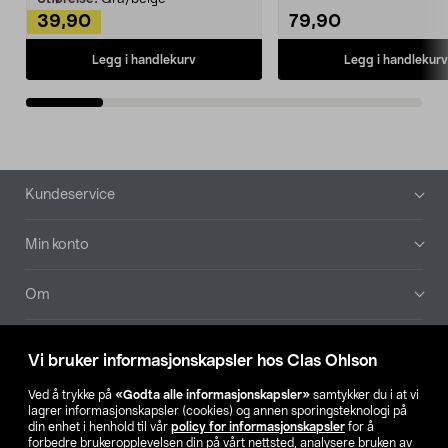
39,90
79,90
Legg i handlekurv
Legg i handlekurv
Bunntekst
Kundeservice
Min konto
Om
Aktuelt
Vi bruker informasjonskapsler hos Clas Ohlson
Våre selskaper
Ved å trykke på
«Godta alle informasjonskapsler»
samtykker du i at vi
lagrer informasjonskapsler (cookies) og annen sporingsteknologi på
din enhet i henhold til vår
policy for informasjonskapsler
for å
Finn din butikk
forbedre brukeropplevelsen din på vårt nettsted, analysere bruken av