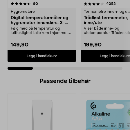
4.0 av 5 stjerner
anmeldelser
4.0 av 5 stjerner
anmelde
90
4052
Hygrometere
Termometre innen- og ut
Digital temperaturmåler og
Trådløst termometer,
hygrometer innendørs, 3-
inne/ute
pakning
Følg med på temperatur og
Viser både inne- og
luftfuktighet i alle rom i hjemmet.
utetemperatur. Trådløs ut
Digitalt termomete...
du slipper å trekke kabel v.
149,90
199,90
Legg i handlekurv
Legg i handlekurv
Passende tilbehør