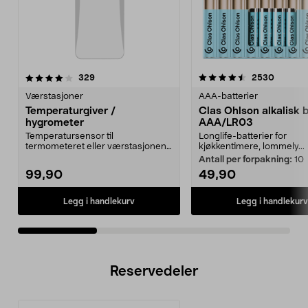
4.5av 5 stjerner
anmeldelser
4.5av 5 stjerner
anmelde
329
2530
Værstasjoner
AAA-batterier
Temperaturgiver /
Clas Ohlson alkalisk b
hygrometer
AAA/LR03
Temperatursensor til
Longlife-batterier for
termometeret eller værstasjonen.
kjøkkentimere, lommely...
Ha oversikt over temperatu...
Antall per forpakning:
10
99,90
49,90
Legg i handlekurv
Legg i handlekurv
Reservedeler