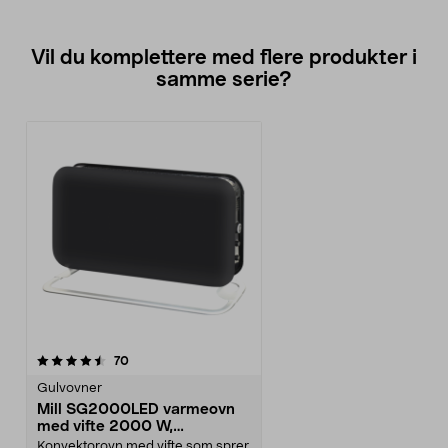
Vil du komplettere med flere produkter i
samme serie?
anmeldelser
70
Gulvovner
Mill SG2000LED varmeovn
med vifte 2000 W,
konvektorovn
Konvektorovn med vifte som sprer