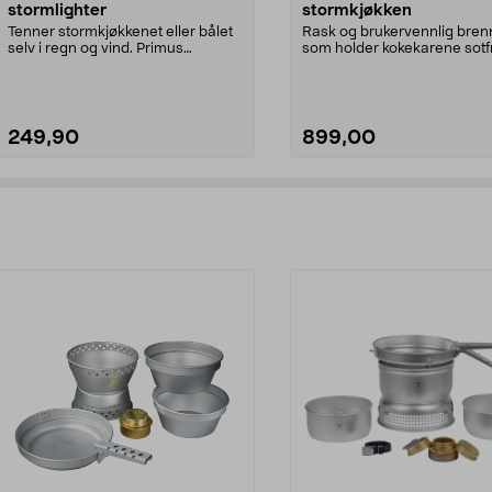
stormlighter
stormkjøkken
Tenner stormkjøkkenet eller bålet
Rask og brukervennlig bren
selv i regn og vind. Primus
som holder kokekarene sotfr
PowerLighter – sto...
Trangia GB77 – pass...
249,90
899,00
Legg i handlekurv
Legg i handlekurv