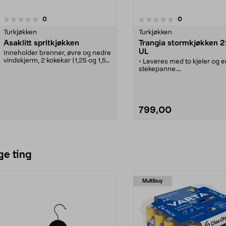
anmeldelser
anmeldelser
0
0
0.0 av 5 stjerner
Turkjøkken
Turkjøkken
Asaklitt spritkjøkken
Trangia stormkjøkken 2
UL
Inneholder brenner, øvre og nedre
vindskjerm, 2 kokekar (1,25 og 1,5
• Leveres med to kjeler og e
l), stekepanne (Ø 20 cm) og skaft.
stekepanne.
Vekt 600 g.
• Trangia 25-1 UL stormkjøk
passer like godt til matlaging
hagen som på skogs- eller
fjellturen.
• Laget av aluminium og veie
799,00
– enkelt å ta med i sekken.
• For korte og lengre turer 
matlaging ute i det fri. .
• Egnet for matlaging til 3–4
Se varianter
Legg i handlekurv
personer.
ge ting
Multibuy