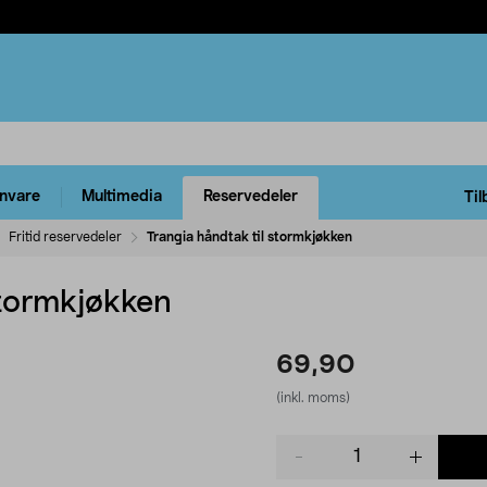
rnvare
Multimedia
Reservedeler
Til
Fritid reservedeler
Trangia håndtak til stormkjøkken
stormkjøkken
69,90
(inkl. moms)
Product
quantity