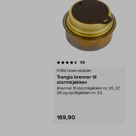
5av 5 stjerner
anmeldelser
58
Fritid reservedeler
Trangia brenner til
stormkjøkken
Brenner til stormkjøkken nr. 25, 27,
28 og spritkjøkken nr. 23.
169,90