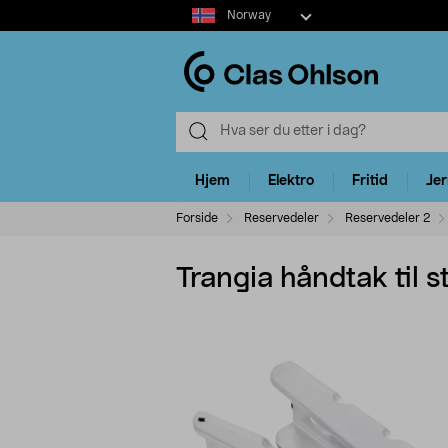
Select
Norway
market
Hjem
Elektro
Fritid
Je
Forside
Reservedeler
Reservedeler 2
Trangia håndtak til 