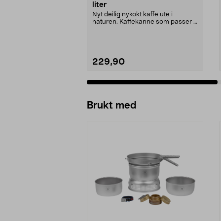
liter
Nyt deilig nykokt kaffe ute i
naturen. Kaffekanne som passer i
alle Trangia stor...
229,90
Legg i handlekurv
Brukt med