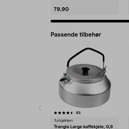
79,90
Passende tilbehør
5av 5 stjerner
4.5av 5 stjerner
anmeldelser
83
Turkjøkken
Trangia Large kaffekjele, 0,9