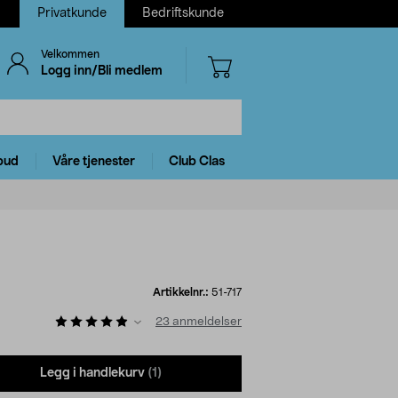
Privatkunde
Bedriftskunde
Velkommen
Logg inn/Bli medlem
bud
Våre tjenester
Club Clas
Artikkelnr.:
51-717
23
anmeldelser
Legg i handlekurv
(1)