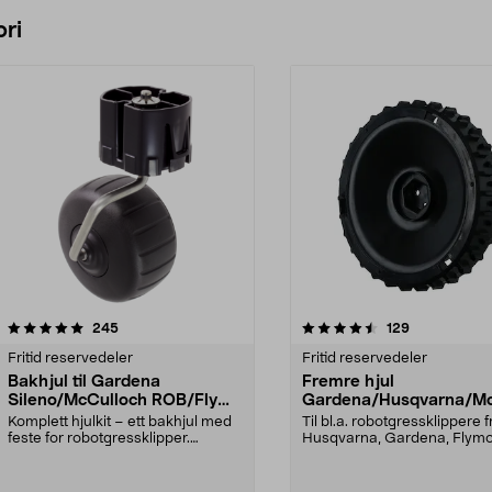
ri
4.5 av 5 stjerner
anmeldelser
4.5 av 5 stjerner
anmeldelser
245
129
Fritid reservedeler
Fritid reservedeler
Bakhjul til Gardena
Fremre hjul
Sileno/McCulloch ROB/Flymo
Gardena/Husqvarna/Mc
Easilife
ch/Flymo
Komplett hjulkit – ett bakhjul med
Til bl.a. robotgressklippere f
feste for robotgressklipper.
Husqvarna, Gardena, Flym
Bakhjul – reserv...
McCulloch: Husqvar...