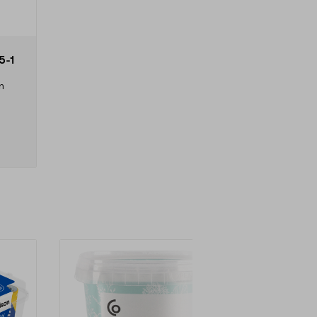
5-1
n
ken
 i
r lite
med