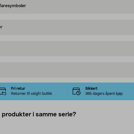
 faresymboler
er
Fri retur
Sikkert
Returner til valgfri butikk
365 dagers åpent kjøp
e produkter i samme serie?