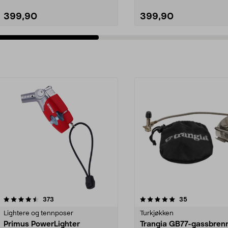
399,90
399,90
5.0av 5 stjerner
anmeldelser
4.5av 5 stjerner
anmeldelser
373
35
Lightere og tennposer
Turkjøkken
Primus PowerLighter
Trangia GB77-gassbrenne