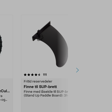
5.0 av 5 stjerner
anmeldelser
4.0
111
8
Fritid reservedeler
Fritid reserve
Finne til SUP-brett
Lavspennin
Cullo
Gardena/H
Finne med låsekile til SUP-brett
ch/Flymo
(Stand Up Paddle Board): 31-
ra
Brukes mello
974331-2059, E11 Pa...
o og
transformato
ladestasjon.Til