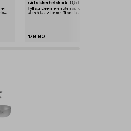
rød sikkerhetskork, 0,5 liter
futteral til 
stormkjøkk
ner
Fyll spritbrenneren uten søl og
Veske for opp
ie.
uten å ta av korken. Trangia
25 Large stor
brenselsflaske for ...
EVA futteral 25
179,90
299,90
Legg i handlekurv
Legg 