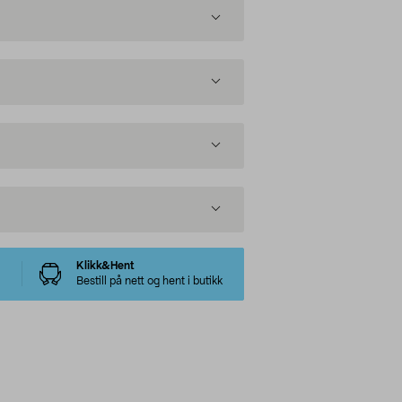
Klikk&Hent
Bestill på nett og hent i butikk