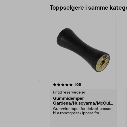
Legg i handlekurv
Toppselgere i samme katego
0 av 5 stjerner
5.0 av 5 stjerner
anmeldelser
105
Fritid reservedeler
Gummidemper
Gardena/Husqvarna/McCullo
ch/Flymo
Gummidemper for deksel, passer
bl.a robotgressklippere fra
Gardena, Flymo og McC...