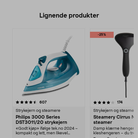
Lignende produkter
-25%
4.0av 5 stjerner
anmeldelser
4.0av 5 stjerner
anmelde
607
174
Strykejern og steamere
Strykejern og steamere
Philips 3000 Series
Steamery Cirrus No
DST3011/20 strykejern
steamer
«Godt kjøp» ifølge tek.no 2024 –
Damp klærne hengend
kompakt og lett, men likevel
kleshengeren – du tre..
imponerende krafti...