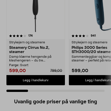
4.0 av 5 stjerner
anmeldelser
4.5 av 5 stjerner
anmeldels
174
941
Strykejern og steamere
Strykejern og steamere
Steamery Cirrus No.2,
Philips 3000 Series
steamer
STH3000/20 steame
Damp klærne hengende på
Sammenleggbar og komp
kleshengeren – du tre...
steamer – perfekt på reise
3000 Series STH300...
Farge:
Svart
599,00
599,00
799,00
Legg i handlekurv
Legg i handlekurv
Uvanlig gode priser på vanlige ting