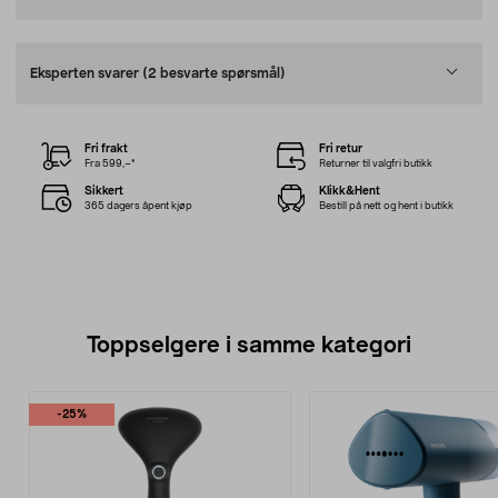
Eksperten svarer
(2 besvarte spørsmål)
Fri frakt
Fri retur
Fra 599,–*
Returner til valgfri butikk
Sikkert
Klikk&Hent
365 dagers åpent kjøp
Bestill på nett og hent i butikk
Toppselgere i samme kategori
-25%