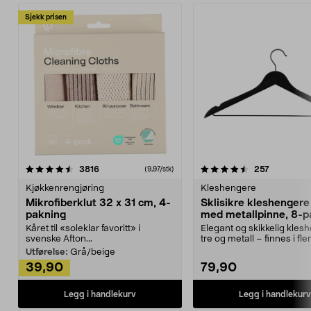
Sjekk prisen
4.5av 5 stjerner
anmeldelser
4.5av 5 stjerner
anmeldels
3816
257
(9,97/stk)
Kjøkkenrengjøring
Kleshengere
Mikrofiberklut 32 x 31 cm, 4-
Sklisikre kleshengere 
pakning
med metallpinne, 8-p
Kåret til «soleklar favoritt» i
Elegant og skikkelig kles
svenske Afton...
tre og metall – finnes i fle
Kleshe...
Utførelse:
Grå/beige
39,90
79,90
Legg i handlekurv
Legg i handlekurv