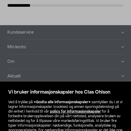
Bunntekst
Kundeservice
Min konto
Om
Aktuelt
Våre selskaper
Vi bruker informasjonskapsler hos Clas Ohlson
Ved å trykke på
«Godta alle informasjonskapsler»
samtykker du i at vi
Finn din butikk
lagrer informasjonskapsler (cookies) og annen sporingsteknologi på
din enhet i henhold til vår
policy for informasjonskapsler
for å
forbedre brukeropplevelsen din på vårt nettsted, analysere bruken av
SE
NO
FI
nettstedet og for å tilpasse våre markedsføringstiltak. Vi bruker fire
typer informasjonskapsler: nødvendige, funksjonelle, analytiske og
annonserelaterte. For nødvendige informasjonskapsler er det ikke noe