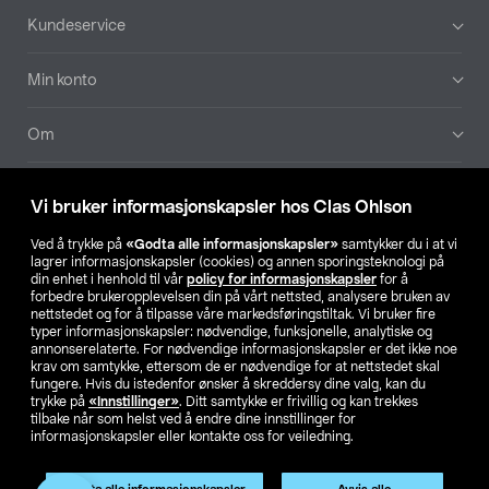
Bunntekst
Kundeservice
Min konto
Om
Aktuelt
Vi bruker informasjonskapsler hos Clas Ohlson
Våre selskaper
Ved å trykke på
«Godta alle informasjonskapsler»
samtykker du i at vi
lagrer informasjonskapsler (cookies) og annen sporingsteknologi på
din enhet i henhold til vår
policy for informasjonskapsler
for å
Finn din butikk
forbedre brukeropplevelsen din på vårt nettsted, analysere bruken av
nettstedet og for å tilpasse våre markedsføringstiltak. Vi bruker fire
typer informasjonskapsler: nødvendige, funksjonelle, analytiske og
annonserelaterte. For nødvendige informasjonskapsler er det ikke noe
SE
NO
FI
krav om samtykke, ettersom de er nødvendige for at nettstedet skal
fungere. Hvis du istedenfor ønsker å skreddersy dine valg, kan du
trykke på
«Innstillinger»
. Ditt samtykke er frivillig og kan trekkes
tilbake når som helst ved å endre dine innstillinger for
informasjonskapsler eller kontakte oss for veiledning.