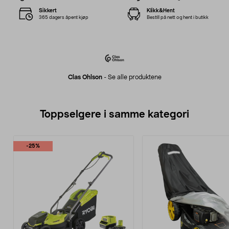
Sikkert
Klikk&Hent
365 dagers åpent kjøp
Bestill på nett og hent i butikk
Clas Ohlson
-
Se alle produktene
Toppselgere i samme kategori
-25%