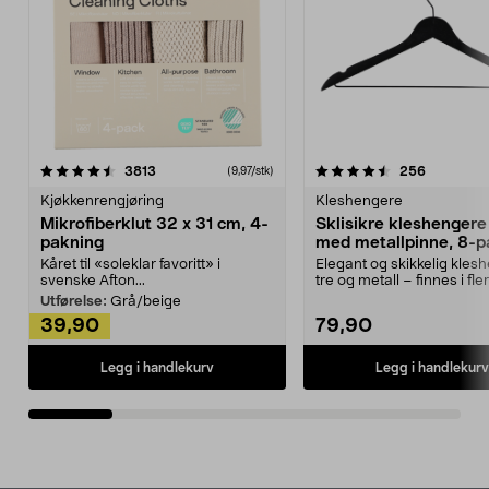
4.5av 5 stjerner
anmeldelser
4.5av 5 stjerner
anmeldels
3813
256
(9,97/stk)
Kjøkkenrengjøring
Kleshengere
Mikrofiberklut 32 x 31 cm, 4-
Sklisikre kleshengere 
pakning
med metallpinne, 8-p
Kåret til «soleklar favoritt» i
Elegant og skikkelig kles
svenske Afton...
tre og metall – finnes i fle
Kleshe...
Utførelse:
Grå/beige
39,90
79,90
Legg i handlekurv
Legg i handlekurv