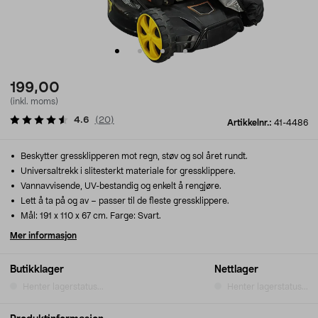
199,00
(inkl. moms)
4.6
(
20
)
Artikkelnr.:
41-4486
Beskytter gressklipperen mot regn, støv og sol året rundt.
Universaltrekk i slitesterkt materiale for gressklippere.
Vannavvisende, UV-bestandig og enkelt å rengjøre.
Lett å ta på og av – passer til de fleste gressklippere.
Mål: 191 x 110 x 67 cm. Farge: Svart.
Mer informasjon
Butikklager
Nettlager
Henter lagerstatus...
Henter lagerstatus...