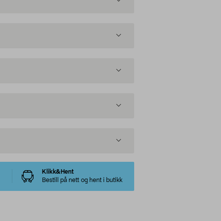
Klikk&Hent
Bestill på nett og hent i butikk