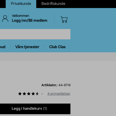
Privatkunde
Bedriftskunde
Velkommen
Logg inn/Bli medlem
bud
Våre tjenester
Club Clas
Artikkelnr.:
44-6719
4
anmeldelser
Legg i handlekurv
(1)