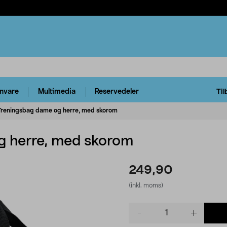
rnvare
Multimedia
Reservedeler
Til
Treningsbag dame og herre, med skorom
g herre, med skorom
249,90
(inkl. moms)
Product
quantity