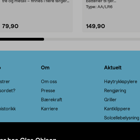
tre og metall – finnes i flere farger.
batterier til fjer...
Kleshe...
Type:
AA/LR6
79,90
149,90
Legg i handlekurv
Legg i handlekurv
o
Om
Aktuelt
strer
Om oss
Høytrykkspylere
sordet?
Presse
Rengjøring
Bærekraft
Griller
istorikk
Karriere
Kantklippere
Solcellebelysning