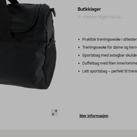
Butikklager
Henter lagerstatus...
Praktisk treningsveske i sliteste
Treningsveske for dame og herre
Sportsbag med avtagbar skulder
Duffelbag med liten innerlomme til
Lett sportsbag – perfekt til trenin
Mer informasjon