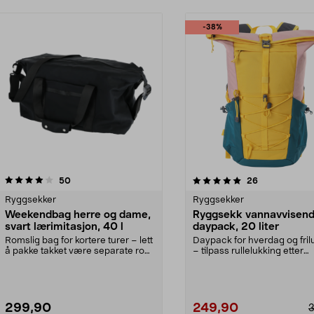
-38%
5.0 av 5 stjerner
anmeldelser
4.5 av 5 stjerner
anmeldelser
50
26
Ryggsekker
Ryggsekker
Weekendbag herre og dame,
Ryggsekk vannavvisen
svart lærimitasjon, 40 l
daypack, 20 liter
Romslig bag for kortere turer – lett
Daypack for hverdag og frilu
å pakke takket være separate rom.
– tilpass rullelukking etter
Weekendba...
innholdet. Vanna...
299,90
249,90