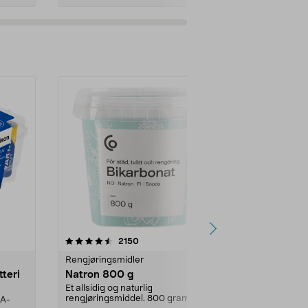
er
4.0av 5 stjerner
anmeldelser
4.5
2150
4
Rengjøringsmidler
Levende lys
tteri
Natron 800 g
Telys steari
prosent ste
Et allsidig og naturlig
rengjøringsmiddel. 800 gram
AA-
100 % stearin