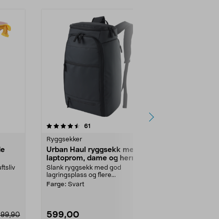
4.5 av 5 stjerner
anmeldelser
4.5
61
6
Ryggsekker
Ryggsekker
de
Urban Haul ryggsekk med
Drybag van
laptoprom, dame og herre 25
Tørrpakking n
l
kajakk, motors
ftsliv
Slank ryggsekk med god
lagringsplass og flere...
Farge:
Orans
Farge:
Svart
599,00
169,90
399,90