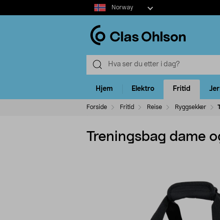
Select
Norway
market
Hjem
Elektro
Fritid
Je
Forside
Fritid
Reise
Ryggsekker
Treningsbag dame o