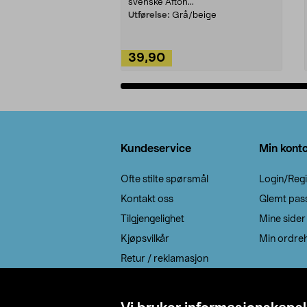
svenske Afton...
Utførelse:
Grå/beige
39,90
Legg i handlekurv
Bunntekst
Kundeservice
Min kont
Ofte stilte spørsmål
Login/Regi
Kontakt oss
Glemt pas
Tilgjengelighet
Mine sider
Kjøpsvilkår
Min ordreh
Retur / reklamasjon
EE-avfall
Cookie policy