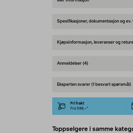
Mer informasjon
Spesifikasjoner, dokumentasjon og ev.
Kjøpsinformasjon, leveranser og retur
Anmeldelser
(4)
Eksperten svarer
(1 besvart spørsmål)
Fri frakt
Fra 599,–*
Toppselgere i samme katego