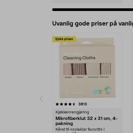
Uvanlig gode priser på vanli
Sjekk prisen
5av 5 stjerner
4.5av 5 stjerner
anmeldelser
3813
Kjøkkenrengjøring
Mikrofiberklut 32 x 31 cm, 4-
pakning
Kåret til «soleklar favoritt» i