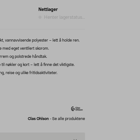
Nettlager
Henter lagerstatus...
rkt, vannavvisende polyester – lett å holde ren.
 med eget ventilert skorom.
rem og polstrede håndtak.
 nøkler og kort – lett å finne det viktigste.
g, reise og ulike fritidsaktiviteter.
Clas Ohlson
-
Se alle produktene