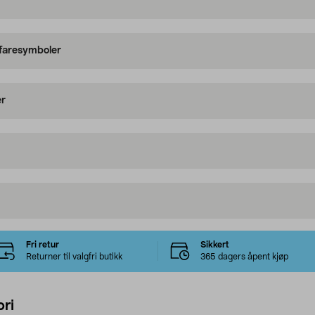
 faresymboler
er
Fri retur
Sikkert
Returner til valgfri butikk
365 dagers åpent kjøp
ri