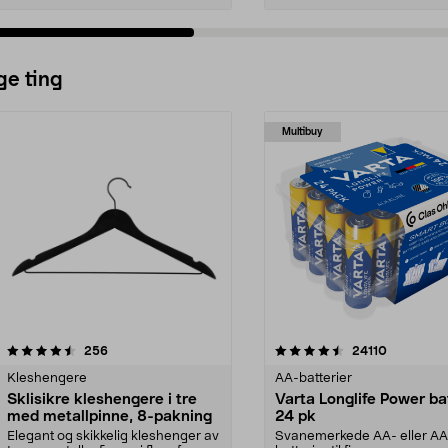
ge ting
Multibuy
4.5av 5 stjerner
anmeldelser
4.5av 5 stjerner
anmeldels
256
24110
Kleshengere
AA-batterier
Sklisikre kleshengere i tre
Varta Longlife Power ba
med metallpinne, 8-pakning
24 pk
Elegant og skikkelig kleshenger av
Svanemerkede AA- eller A