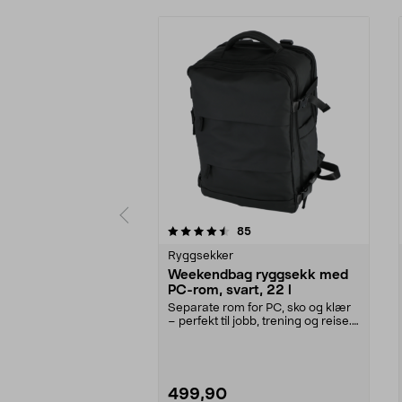
5 av 5 stjerner
4.0 av 5 stjerner
anmeldelser
85
Ryggsekker
Weekendbag ryggsekk med
PC-rom, svart, 22 l
Separate rom for PC, sko og klær
– perfekt til jobb, trening og reise.
Ryggsekk ...
499,90