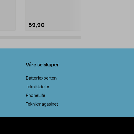
natron – til rengjøring både...
råvarer. Produ
brenner med e
59,90
69,90
Legg i handlekurv
Legg 
Våre selskaper
Batteriexperten
Teknikkdeler
PhoneLife
Teknikmagasinet