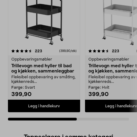
4.5av 5 stjerner
anmeldelser
4.0av 5 stjerner
anmeldels
223
223
(399,90/stk)
Oppbevaringsmøbler
Oppbevaringsmøbler
Trillevogn med hyller til bad
Trillevogn med hyller t
og kjøkken, sammenleggbar
og kjøkken, sammenl
Fleksibel oppbevaring av småting,
Fleksibel oppbevaring av
kjøkkenreds...
kjøkkenreds...
Farge:
Svart
Farge:
Hvit
399,90
399,90
Legg i handlekurv
Legg i handlekurv