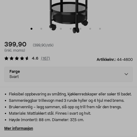
399,90
(399,90/stk)
(inkl. moms)
4.6
(
167
)
Artikkelnr.:
44-4600
Select
Farge
variant
Svart
Fleksibel oppbevaring av småting, kjøkkenredskaper eller saker til badet.
Sammenleggbar trillevogn med 3 runde hyller og 4 hjul med brems.
Brukervennlig – legg sammen, slå opp og trill frem når den trengs.
Materiale: Mattlakkert stål. Finnes i svart og hvit.
Høyde (montert): 88 cm. Diameter: 37,5 cm.
Mer informasjon