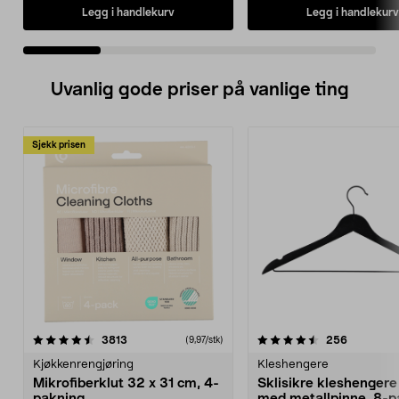
Legg i handlekurv
Legg i handlekurv
Uvanlig gode priser på vanlige ting
Sjekk prisen
4.5av 5 stjerner
anmeldelser
4.5av 5 stjerner
anmeldels
3813
256
(9,97/stk)
Kjøkkenrengjøring
Kleshengere
Mikrofiberklut 32 x 31 cm, 4-
Sklisikre kleshengere 
pakning
med metallpinne, 8-p