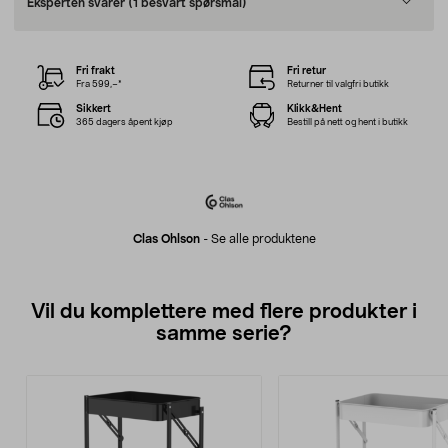
Eksperten svarer
(1 besvart spørsmål)
Fri frakt
Fri retur
Fra 599,–*
Returner til valgfri butikk
Sikkert
Klikk&Hent
365 dagers åpent kjøp
Bestill på nett og hent i butikk
Clas Ohlson
-
Se alle produktene
Vil du komplettere med flere produkter i
samme serie?