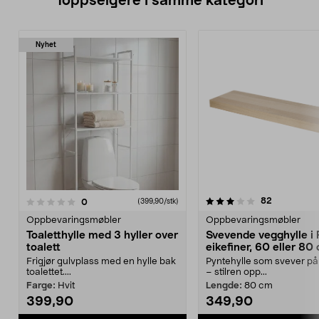
Toppselgere i samme kategori
Nyhet
3.5 av 5 stjerner
4.5 av 5 stjerner
anmeldelse
82
anmeldelser
0
(399,90/stk)
Oppbevaringsmøbler
Oppbevaringsmøbler
Toaletthylle med 3 hyller over
Svevende vegghylle i
toalett
eikefiner, 60 eller 80
Frigjør gulvplass med en hylle bak
Pyntehylle som svever p
toalettet....
– stilren opp...
Farge:
Hvit
Lengde:
80 cm
399,90
349,90