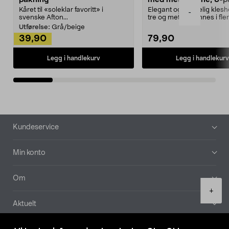
Kåret til «soleklar favoritt» i
Elegant og skikkelig kles
-
svenske Afton...
tre og metall – finnes i fle
Kleshe...
Utførelse:
Grå/beige
39,90
79,90
Legg i handlekurv
Legg i handlekurv
Bunntekst
Kundeservice
Min konto
Om
Product
+
quantity
Aktuelt