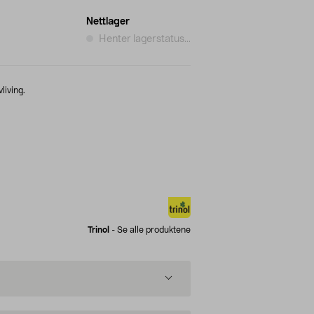
Nettlager
Henter lagerstatus...
vliving.
Trinol
-
Se alle produktene