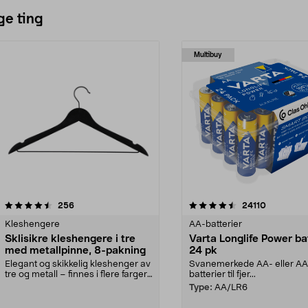
ge ting
Multibuy
4.5av 5 stjerner
anmeldelser
4.5av 5 stjerner
anmeldels
256
24110
Kleshengere
AA-batterier
Sklisikre kleshengere i tre
Varta Longlife Power ba
med metallpinne, 8-pakning
24 pk
Elegant og skikkelig kleshenger av
Svanemerkede AA- eller A
tre og metall – finnes i flere farger.
batterier til fjer...
Kleshe...
Type:
AA/LR6