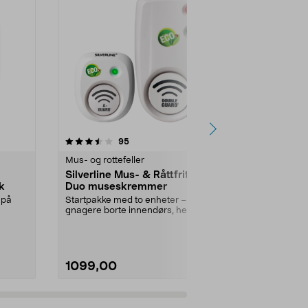
3.5 av 5 stjerner
anmeldelser
3.5
95
1
Mus- og rottefeller
Mus- og rottef
Silverline Mus- & Råttfritt
Silverline M
k
Duo museskremmer
MR50 batte
museskre
 på
Startpakke med to enheter – hold
Hold mus og r
gnagere borte innendørs, helt
av lydteknolog
uten rotte- eller...
Råttfritt M...
1099,00
799,00