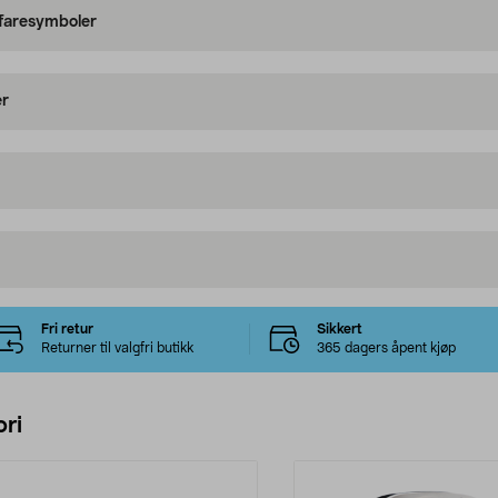
 faresymboler
er
Fri retur
Sikkert
Returner til valgfri butikk
365 dagers åpent kjøp
ri