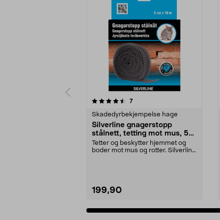
5 av 5 stjerner
3.5 av 5 stjerner
anmeldelser
7
Skadedyrbekjempelse hage
Silverline gnagerstopp
stålnett, tetting mot mus, 5
cm x 10 m
Tetter og beskytter hjemmet og
boder mot mus og rotter. Silverline
gnagerstopp –...
199,90