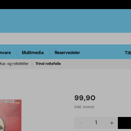
rnvare
Multimedia
Reservedeler
Til
us- og rottefeller
Trinol rottefelle
99,90
(inkl. moms)
Product
quantity