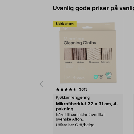
Uvanlig gode priser på vanli
Sjekk prisen
5av 5 stjerner
4.5av 5 stjerner
anmeldelser
3813
Kjøkkenrengjøring
Mikrofiberklut 32 x 31 cm, 4-
pakning
Kåret til «soleklar favoritt» i
svenske Afton...
Utførelse:
Grå/beige