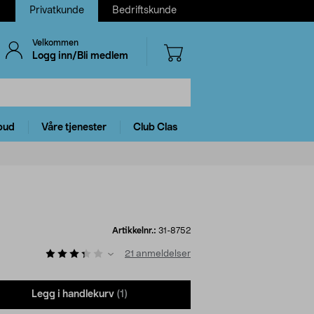
Privatkunde
Bedriftskunde
Velkommen
Logg inn/Bli medlem
bud
Våre tjenester
Club Clas
Artikkelnr.:
31-8752
21
anmeldelser
Legg i handlekurv
(1)