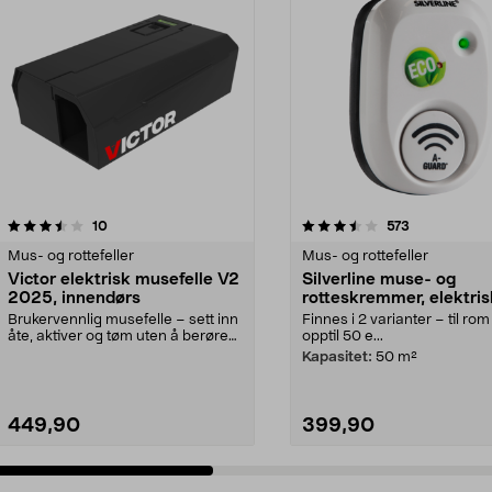
3.5 av 5 stjerner
anmeldelser
3.5 av 5 stjerner
anmeldelser
10
573
Mus- og rottefeller
Mus- og rottefeller
Victor elektrisk musefelle V2
Silverline muse- og
2025, innendørs
rotteskremmer, elektris
Brukervennlig musefelle – sett inn
Finnes i 2 varianter – til rom
åte, aktiver og tøm uten å berøre
opptil 50 e...
skadedyret....
Kapasitet:
50 m²
449,90
399,90