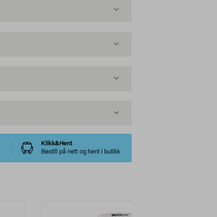
Klikk&Hent
Bestill på nett og hent i butikk