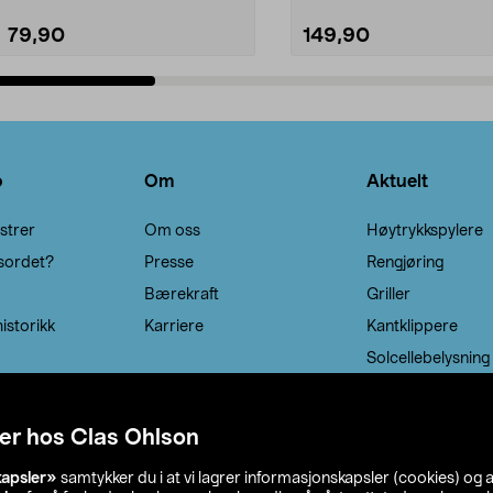
79,90
149,90
Legg i handlekurv
Legg i handlekurv
o
Om
Aktuelt
strer
Om oss
Høytrykkspylere
sordet?
Presse
Rengjøring
Bærekraft
Griller
istorikk
Karriere
Kantklippere
Solcellebelysning
er hos Clas Ohlson
kapsler»
samtykker du i at vi lagrer informasjonskapsler (cookies) og 