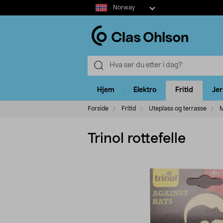
Select
Norway
market
Hjem
Elektro
Fritid
Je
Forside
Fritid
Uteplass og terrasse
M
Trinol rottefelle