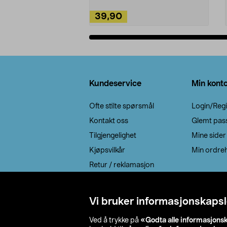
39,90
Legg i handlekurv
Bunntekst
Kundeservice
Min kont
Ofte stilte spørsmål
Login/Regi
Kontakt oss
Glemt pas
Tilgjengelighet
Mine sider
Kjøpsvilkår
Min ordreh
Retur / reklamasjon
EE-avfall
Cookie policy
Vi bruker informasjonskapsl
Leveringsalternativ
Ved å trykke på
«Godta alle informasjons