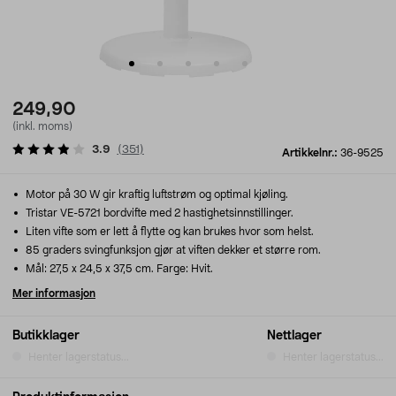
249,90
(inkl. moms)
3.9
(
351
)
Artikkelnr.:
36-9525
Motor på 30 W gir kraftig luftstrøm og optimal kjøling.
Tristar VE-5721 bordvifte med 2 hastighetsinnstillinger.
Liten vifte som er lett å flytte og kan brukes hvor som helst.
85 graders svingfunksjon gjør at viften dekker et større rom.
Mål: 27,5 x 24,5 x 37,5 cm. Farge: Hvit.
Mer informasjon
Butikklager
Nettlager
Henter lagerstatus...
Henter lagerstatus...