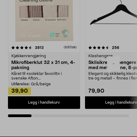
4.5av 5 stjerner
anmeldelser
4.5av 5 stjerner
anmeldels
3813
256
(9,97/stk)
Kjøkkenrengjøring
Kleshengere
Mikrofiberklut 32 x 31 cm, 4-
Sklisikre kleshengere 
-
pakning
med metallpinne, 8-p
Kåret til «soleklar favoritt» i
Elegant og skikkelig kles
svenske Afton...
tre og metall – finnes i fle
Kleshe...
Utførelse:
Grå/beige
39,90
79,90
Legg i handlekurv
Legg i handlekurv