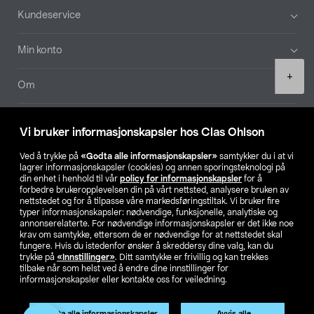
Bunntekst
Kundeservice
Min konto
Product
+
quantity
Om
Aktuelt
Vi bruker informasjonskapsler hos Clas Ohlson
Våre selskaper
Ved å trykke på
«Godta alle informasjonskapsler»
samtykker du i at vi
lagrer informasjonskapsler (cookies) og annen sporingsteknologi på
din enhet i henhold til vår
policy for informasjonskapsler
for å
Finn din butikk
forbedre brukeropplevelsen din på vårt nettsted, analysere bruken av
nettstedet og for å tilpasse våre markedsføringstiltak. Vi bruker fire
typer informasjonskapsler: nødvendige, funksjonelle, analytiske og
annonserelaterte. For nødvendige informasjonskapsler er det ikke noe
SE
NO
FI
krav om samtykke, ettersom de er nødvendige for at nettstedet skal
fungere. Hvis du istedenfor ønsker å skreddersy dine valg, kan du
trykke på
«Innstillinger»
. Ditt samtykke er frivillig og kan trekkes
tilbake når som helst ved å endre dine innstillinger for
informasjonskapsler eller kontakte oss for veiledning.
Godta alle informasjonskapsler
Avvis alle