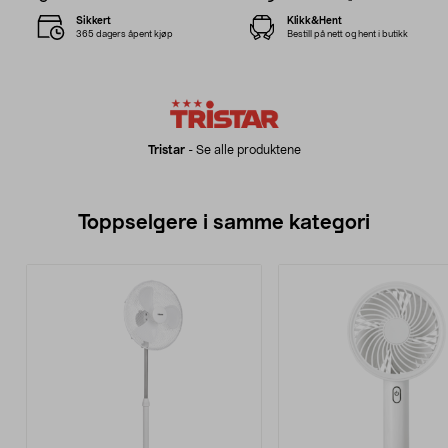
Sikkert
Klikk&Hent
365 dagers åpent kjøp
Bestill på nett og hent i butikk
Tristar
-
Se alle produktene
Toppselgere i samme kategori