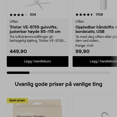
4.5 av 5 stjerner
anmeldelser
4.0 av 5 stjerner
anmeldel
334
1708
Vifter
Vifter
Tristar VE-5755 gulvvifte,
Oppladbar håndvifte
justerbar høyde 85–115 cm
bordstativ, USB
Tre luftstrøminnstillinger gir
Ta med deg viften eller pl
behagelig kjøling. Tristar VE-5755
den ved siden...
gulvvifte – st...
Farge:
Hvit
449,90
99,90
Legg i handlekurv
Legg i handlekurv
Uvanlig gode priser på vanlige ting
Sjekk prisen