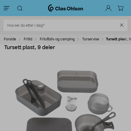
Forside
Fritid
Friluftsliv og camping
Turservise
Tursett plast, 
Tursett plast, 9 deler