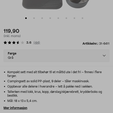
119,90
(inkl. moms)
3.6
(
44
)
Artikkelnr.:
31-6411
Select
Farge
variant
Grå
Kompakt sett med alt tilbehør til et måltid ute i det fri – finnes i flere
farger.
Campingsett av solid PP-plast, 9 deler – tåler maskinvask.
Oppbevar alle delene i hverandre – lett å pakke ned i sekken.
Tallerken med lokk, krus, kopp, dørslag/skjærebrett, krydderboks og
bestikk.
Mål: 18 x 13 x 5,4 cm.
Mer informasjon