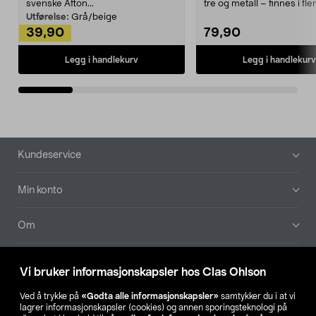
svenske Afton...
tre og metall – finnes i fle
Kleshe...
Utførelse:
Grå/beige
39,90
79,90
Legg i handlekurv
Legg i handlekurv
Bunntekst
Kundeservice
Min konto
Om
Aktuelt
Vi bruker informasjonskapsler hos Clas Ohlson
Våre selskaper
Ved å trykke på
«Godta alle informasjonskapsler»
samtykker du i at vi
lagrer informasjonskapsler (cookies) og annen sporingsteknologi på