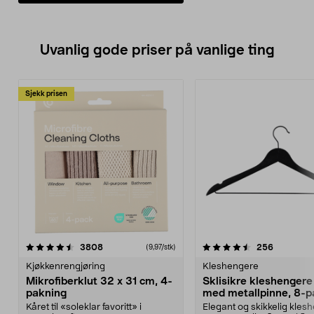
Uvanlig gode priser på vanlige ting
Sjekk prisen
4.5av 5 stjerner
anmeldelser
4.5av 5 stjerner
anmeldels
3808
256
(9,97/stk)
Kjøkkenrengjøring
Kleshengere
Mikrofiberklut 32 x 31 cm, 4-
Sklisikre kleshengere 
pakning
med metallpinne, 8-p
Kåret til «soleklar favoritt» i
Elegant og skikkelig kles