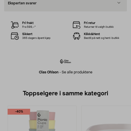
Eksperten svarer
Fri frakt
Fri retur
Fra 599,–*
Returner til valgfri butikk
Sikkert
Klikk&Hent
365 dagers åpent kjøp
Bestill på nett og hent i butikk
Clas Ohlson
-
Se alle produktene
Toppselgere i samme kategori
-40%