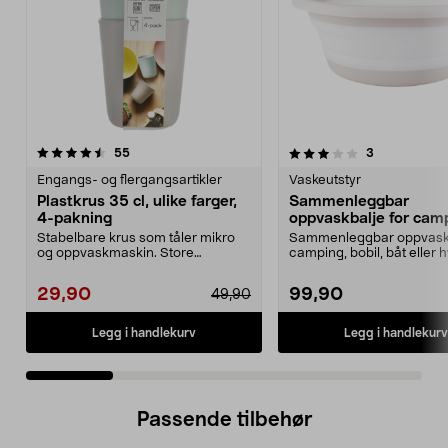
3.5 av 5 stjerner
anmeldelser
4.5 av 5 stjerner
anmeldelser
55
3
Engangs- og flergangsartikler
Vaskeutstyr
Plastkrus 35 cl, ulike farger,
Sammenleggbar
4-pakning
oppvaskbalje for camp
liter
Stabelbare krus som tåler mikro
Sammenleggbar oppvaskba
og oppvaskmaskin. Store
camping, bobil, båt eller h
plastkrus (35 cl) – perf...
Sammenleggbar op...
29,90
99,90
49,90
Legg i handlekurv
Legg i handlekurv
Passende tilbehør