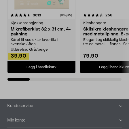
4.5av 5 stjerner
anmeldelser
4.5av 5 stjerner
anmeldels
3813
256
(9,97/stk)
Kjøkkenrengjøring
Kleshengere
Mikrofiberklut 32 x 31 cm, 4-
Sklisikre kleshengere 
pakning
med metallpinne, 8-p
Kåret til «soleklar favoritt» i
Elegant og skikkelig kles
svenske Afton...
tre og metall – finnes i fle
Kleshe...
Utførelse:
Grå/beige
39,90
79,90
Legg i handlekurv
Legg i handlekurv
Bunntekst
Kundeservice
Min konto