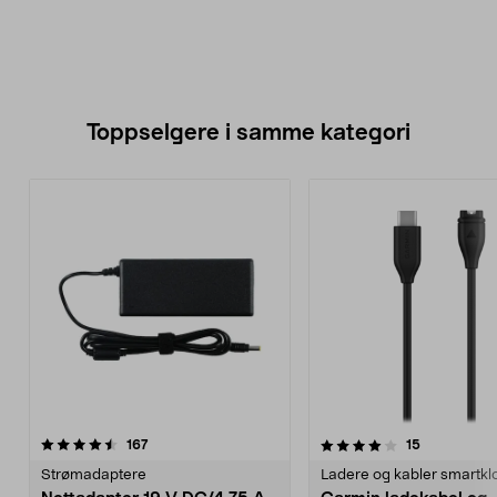
Toppselgere i samme kategori
4.0 av 5 stjerner
anmeldelser
4.5 av 5 stjerner
anmeldelse
167
15
Strømadaptere
Ladere og kabler smartkl