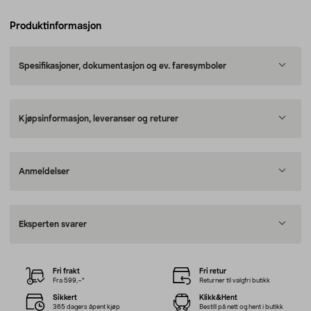
Produktinformasjon
Spesifikasjoner, dokumentasjon og ev. faresymboler
Kjøpsinformasjon, leveranser og returer
Anmeldelser
Eksperten svarer
Fri frakt
Fri retur
Fra 599,–*
Returner til valgfri butikk
Sikkert
Klikk&Hent
365 dagers åpent kjøp
Bestill på nett og hent i butikk