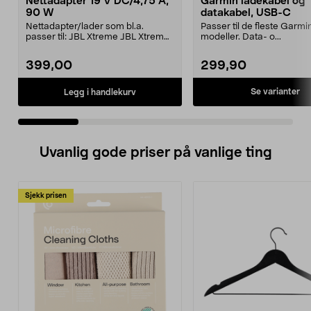
Nettadapter 19 V DC/4,75 A,
Garmin ladekabel og
90 W
datakabel, USB-C
Nettadapter/lader som bl.a.
Passer til de fleste Garmi
passer til: JBL Xtreme JBL Xtreme
modeller. Data- o...
2JBL BoomboxJBL Bo...
399,00
299,90
Se varianter
Legg i handlekurv
Uvanlig gode priser på vanlige ting
Sjekk prisen