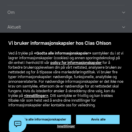
Om
Aktuelt
Våre selskaper
Vi bruker informasjonskapsler hos Clas Ohlson
Ved å trykke på
«Godta alle informasjonskapsler»
samtykker du i at vi
Finn din butikk
lagrer informasjonskapsler (cookies) og annen sporingsteknologi på
din enhet i henhold til vår
policy for informasjonskapsler
for å
forbedre brukeropplevelsen din på vårt nettsted, analysere bruken av
SE
NO
FI
nettstedet og for å tilpasse våre markedsføringstiltak. Vi bruker fire
typer informasjonskapsler: nødvendige, funksjonelle, analytiske og
annonserelaterte. For nødvendige informasjonskapsler er det ikke noe
krav om samtykke, ettersom de er nødvendige for at nettstedet skal
fungere. Hvis du istedenfor ønsker å skreddersy dine valg, kan du
trykke på
«Innstillinger»
. Ditt samtykke er frivillig og kan trekkes
tilbake når som helst ved å endre dine innstillinger for
informasjonskapsler eller kontakte oss for veiledning.
Privacy statement
Medlemsvilkår
Kjøpsvilkår
For bedrifter
Endre til priser ekskl. moms
Produktet har utgått
Godta alle informasjonskapsler
Avvis alle
Artikkelnr.:
56-1171
Innstillinger