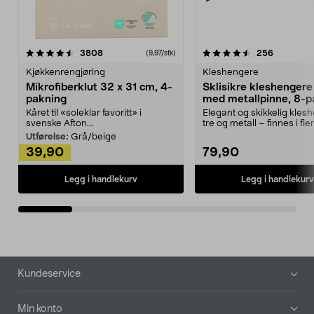
4.5av 5 stjerner
anmeldelser
4.5av 5 stjerner
anmeldels
3808
256
(9,97/stk)
Kjøkkenrengjøring
Kleshengere
Mikrofiberklut 32 x 31 cm, 4-
Sklisikre kleshengere 
pakning
med metallpinne, 8-p
Kåret til «soleklar favoritt» i
Elegant og skikkelig kles
svenske Afton...
tre og metall – finnes i fle
Kleshe...
Utførelse:
Grå/beige
39,90
79,90
Legg i handlekurv
Legg i handlekurv
Bunntekst
Kundeservice
Min konto