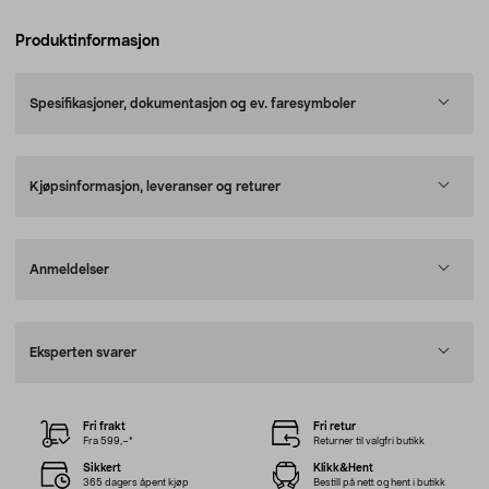
Produktinformasjon
Spesifikasjoner, dokumentasjon og ev. faresymboler
Kjøpsinformasjon, leveranser og returer
Anmeldelser
Eksperten svarer
Fri frakt
Fri retur
Fra 599,–*
Returner til valgfri butikk
Sikkert
Klikk&Hent
365 dagers åpent kjøp
Bestill på nett og hent i butikk