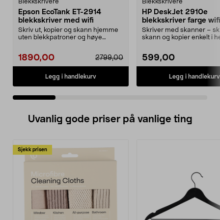
Blekkskrivere
Blekkskrivere
Epson EcoTank ET-2914
HP DeskJet 2910e
blekkskriver med wifi
blekkskriver farge wif
Skriv ut, kopier og skann hjemme
Skriver med skanner – skr
uten blekkpatroner og høye
skann og kopier enkelt i h
utskriftskostnader. ...
hjemmet. HP DeskJe...
1890,00
599,00
2799,00
Legg i handlekurv
Legg i handlekurv
Uvanlig gode priser på vanlige ting
Sjekk prisen