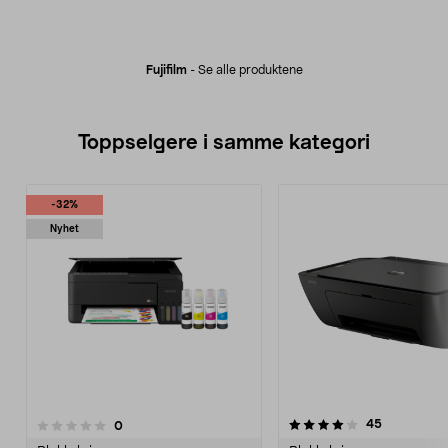
Fujifilm
-
Se alle produktene
Toppselgere i samme kategori
-32%
Nyhet
4.0 av 5 stjerner
4.5 av 5 stjerner
anmeldelse
45
anmeldelser
0