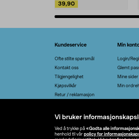
39,90
Legg i handlekurv
Bunntekst
Kundeservice
Min kont
Ofte stilte spørsmål
Login/Regi
Kontakt oss
Glemt pas
Tilgjengelighet
Mine sider
Kjøpsvilkår
Min ordreh
Retur / reklamasjon
EE-avfall
Cookie policy
Vi bruker informasjonskapsl
Leveringsalternativ
Ved å trykke på
«Godta alle informasjons
henhold til vår
policy for informasjonskap