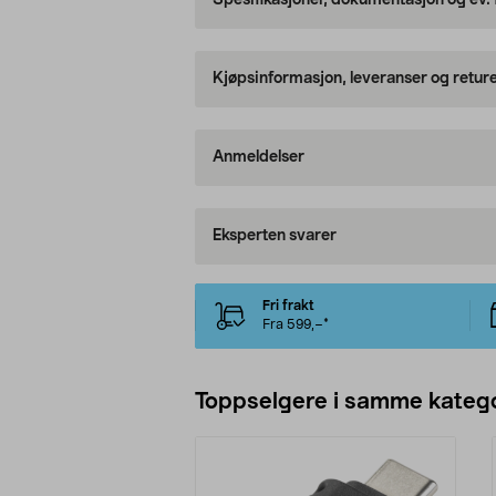
Spesifikasjoner, dokumentasjon og ev.
Kjøpsinformasjon, leveranser og retur
Anmeldelser
Eksperten svarer
Fri frakt
Fra 599,–*
Toppselgere i samme katego