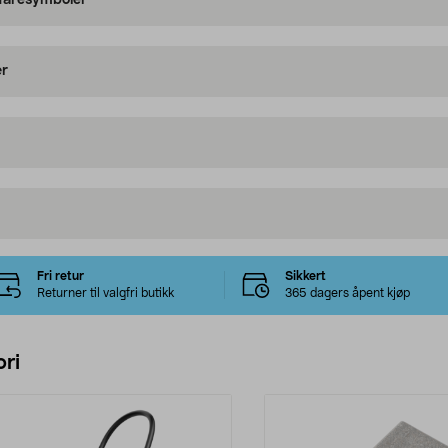
 faresymboler
er
Fri retur
Sikkert
Returner til valgfri butikk
365 dagers åpent kjøp
ri