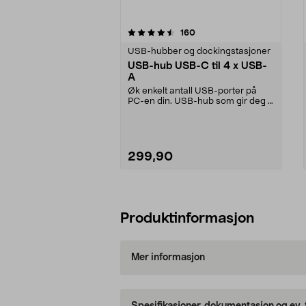
5av 5 stjerner
4.5av 5 stjerner
anmeldelser
160
USB-hubber og dockingstasjoner
USB-hub USB-C til 4 x USB-
A
Øk enkelt antall USB-porter på
PC-en din. USB-hub som gir deg 4
stk USB-A-porter...
299,90
Legg i handlekurv
Produktinformasjon
Mer informasjon