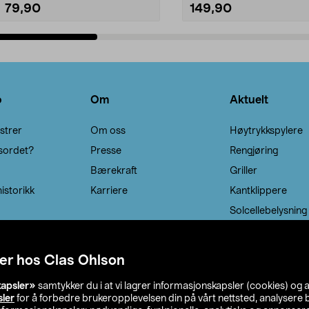
79,90
149,90
Legg i handlekurv
Legg i handlekurv
o
Om
Aktuelt
strer
Om oss
Høytrykkspylere
sordet?
Presse
Rengjøring
Bærekraft
Griller
istorikk
Karriere
Kantklippere
Solcellebelysning
er hos Clas Ohlson
kapsler»
samtykker du i at vi lagrer informasjonskapsler (cookies) og 
sler
for å forbedre brukeropplevelsen din på vårt nettsted, analysere b