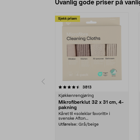
Uvanlig gode priser på vanli
Sjekk prisen
5av 5 stjerner
4.5av 5 stjerner
anmeldelser
3813
Kjøkkenrengjøring
Mikrofiberklut 32 x 31 cm, 4-
pakning
Kåret til «soleklar favoritt» i
svenske Afton...
Utførelse:
Grå/beige