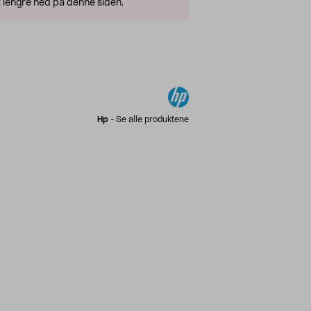
 lengre ned på denne siden.
Hp
-
Se alle produktene