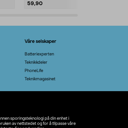
59,90
69,90
Legg i handlekurv
Legg 
Våre selskaper
Batteriexperten
Teknikkdeler
PhoneLife
Teknikmagasinet
annen sporingsteknologi på din enhet i
ruken av nettstedet og for å tilpasse våre