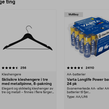
ge ting
Multibuy
4.5av 5 stjerner
anmeldelser
4.5av 5 stjerner
anmeldels
256
24110
Kleshengere
AA-batterier
Sklisikre kleshengere i tre
Varta Longlife Power ba
med metallpinne, 8-pakning
24 pk
Elegant og skikkelig kleshenger av
Svanemerkede AA- eller A
tre og metall – finnes i flere farger.
batterier til fjer...
Kleshe...
Type:
AA/LR6