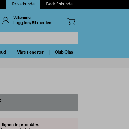
Privatkunde
Bedriftskunde
Velkommen
Logg inn/Bli medlem
bud
Våre tjenester
Club Clas
t
er
lignende produkter.