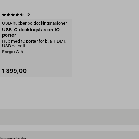
anmeldelser
12
USB-hubber og dockingstasjoner
USB-C dockingstasjon 10
porter
Hub med 10 porter for bl.a. HDMI,
USB og nett...
Farge:
Grå
1 399,00
Legg i handlekurv