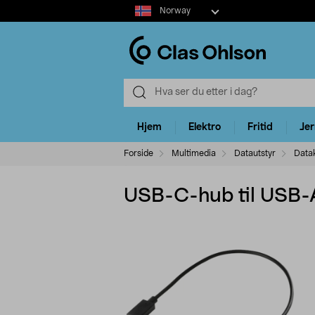
Select
Norway
market
Hjem
Elektro
Fritid
Je
Forside
Multimedia
Datautstyr
Data
USB-C-hub til USB-A