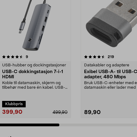
4.5 av 5 stjerner
anmeldelser
4.0 av 5 stjerner
anmeldelser
9
219
USB-hubber og dockingstasjoner
Datakabler og adaptere
USB-C dokkingstasjon 7-i-1
Exibel USB-A- til USB-
HDMI
adapter, 480 Mbps
Koble til datamaskin, skjerm og
Bruk USB-C-enheter med 
tilbehør med bare én kabel. USB-
datamaskin eller lader med
C dokkingstasjon...
A-port. Exibel USB-adap...
Klubbpris
399,90
89,90
499,90