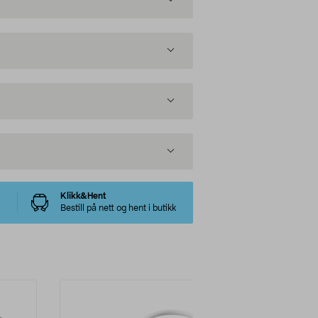
Klikk&Hent
Bestill på nett og hent i butikk