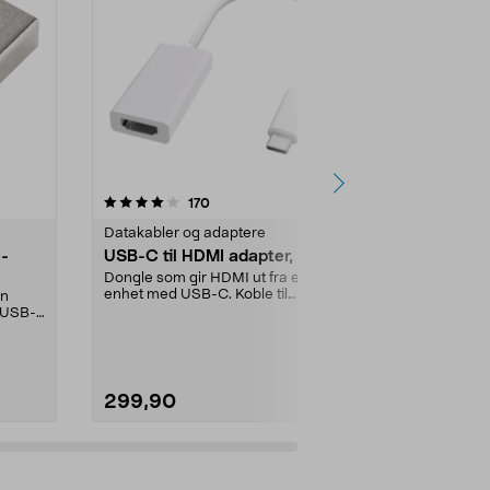
5.0 av 5 stjerner
anmeldelser
4.0
170
9
Datakabler og adaptere
Nettverkskabl
C-
USB-C til HDMI adapter, hvit
USB-C Ethe
nettverksa
Dongle som gir HDMI ut fra en
enhet med USB-C. Koble til
en
Stabil kablet t
ekstern dataskjerm med ...
 USB-
eller nettbr
nettverksad...
299,90
299,00