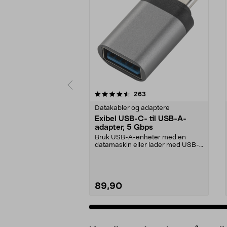
5 av 5 stjerner
4.5 av 5 stjerner
anmeldelser
263
Datakabler og adaptere
Exibel USB-C- til USB-A-
adapter, 5 Gbps
Bruk USB-A-enheter med en
datamaskin eller lader med USB-
C-port. Exibel USB-adap...
89,90