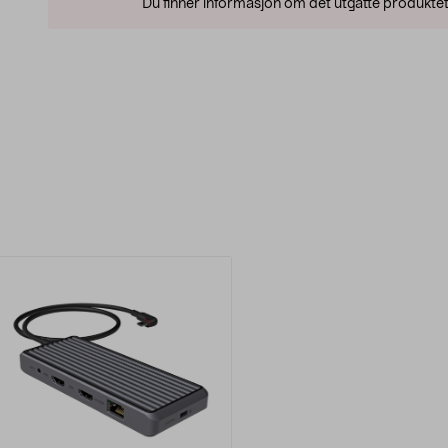
Du finner informasjon om det utgåtte produktet