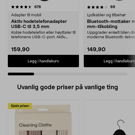
4.0 av 5 stjerner
anmeldelser
4.0 av 5 stjerner
anmeldelse
676
69
Adapter til mobil
Lydkabler og tilbehør
Aktiv hodetelefonadapter
Bluetooth-mottaker 
USB-C til 3,5 mm
mm-tilkobling
Koble hodetelefon eller høyttaler til
Uppgrader enkelt bilen din 
telefonens USB-C-port. Aktiv
moderne Bluetooth-tekno
adapter – pas...
(V5.3). Bluetooth-mot...
159,90
149,90
Legg i handlekurv
Legg i handlekurv
Uvanlig gode priser på vanlige ting
Sjekk prisen