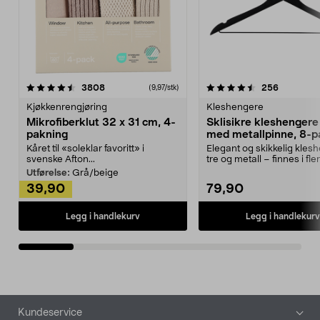
4.5av 5 stjerner
anmeldelser
4.5av 5 stjerner
anmeldels
3808
256
(9,97/stk)
Kjøkkenrengjøring
Kleshengere
Mikrofiberklut 32 x 31 cm, 4-
Sklisikre kleshengere 
pakning
med metallpinne, 8-p
Kåret til «soleklar favoritt» i
Elegant og skikkelig kles
svenske Afton...
tre og metall – finnes i fle
Kleshe...
Utførelse:
Grå/beige
39,90
79,90
Legg i handlekurv
Legg i handlekurv
Bunntekst
Kundeservice