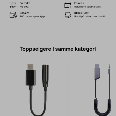
Fri frakt
Fri retur
Fra 599,–*
Returner til valgfri butikk
Sikkert
Klikk&Hent
365 dagers åpent kjøp
Bestill på nett og hent i butikk
Toppselgere i samme kategori