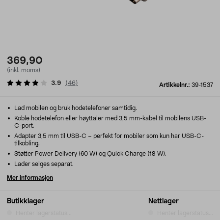
369,90
(inkl. moms)
3.9
(
46
)
Artikkelnr.:
39-1537
Lad mobilen og bruk hodetelefoner samtidig.
Koble hodetelefon eller høyttaler med 3,5 mm-kabel til mobilens USB-
C-port.
Adapter 3,5 mm til USB-C – perfekt for mobiler som kun har USB-C-
tilkobling.
Støtter Power Delivery (60 W) og Quick Charge (18 W).
Lader selges separat.
Mer informasjon
Butikklager
Nettlager
Henter lagerstatus...
Henter lagerstatus...