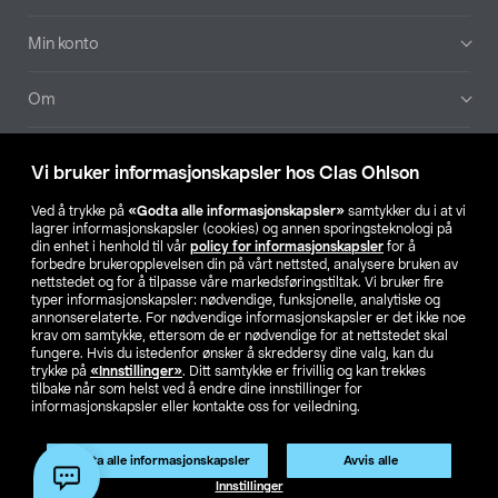
Min konto
Om
Aktuelt
Vi bruker informasjonskapsler hos Clas Ohlson
Våre selskaper
Ved å trykke på
«Godta alle informasjonskapsler»
samtykker du i at vi
lagrer informasjonskapsler (cookies) og annen sporingsteknologi på
din enhet i henhold til vår
policy for informasjonskapsler
for å
Finn din butikk
forbedre brukeropplevelsen din på vårt nettsted, analysere bruken av
nettstedet og for å tilpasse våre markedsføringstiltak. Vi bruker fire
typer informasjonskapsler: nødvendige, funksjonelle, analytiske og
annonserelaterte. For nødvendige informasjonskapsler er det ikke noe
SE
NO
FI
krav om samtykke, ettersom de er nødvendige for at nettstedet skal
fungere. Hvis du istedenfor ønsker å skreddersy dine valg, kan du
trykke på
«Innstillinger»
. Ditt samtykke er frivillig og kan trekkes
tilbake når som helst ved å endre dine innstillinger for
informasjonskapsler eller kontakte oss for veiledning.
Godta alle informasjonskapsler
Avvis alle
Privacy statement
Medlemsvilkår
Kjøpsvilkår
For bedrifter
Innstillinger
Endre til priser ekskl. moms