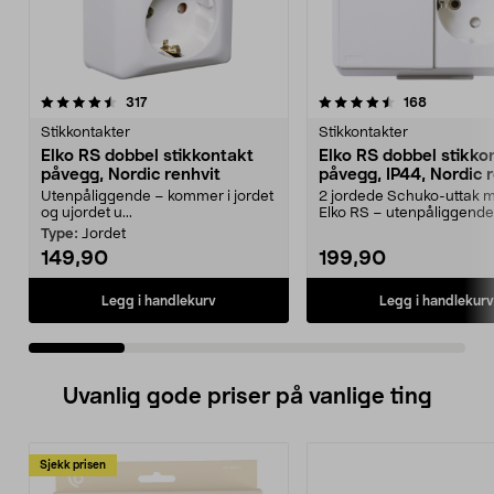
4.5 av 5 stjerner
anmeldelser
4.5 av 5 stjerner
anmeldels
317
168
Stikkontakter
Stikkontakter
Elko RS dobbel stikkontakt
Elko RS dobbel stikko
påvegg, Nordic renhvit
påvegg, IP44, Nordic 
Utenpåliggende – kommer i jordet
2 jordede Schuko-uttak m
og ujordet u...
Elko RS – utenpåliggende
stikkontakt i fargen N...
Type:
Jordet
149,90
199,90
Legg i handlekurv
Legg i handlekurv
Uvanlig gode priser på vanlige ting
Sjekk prisen