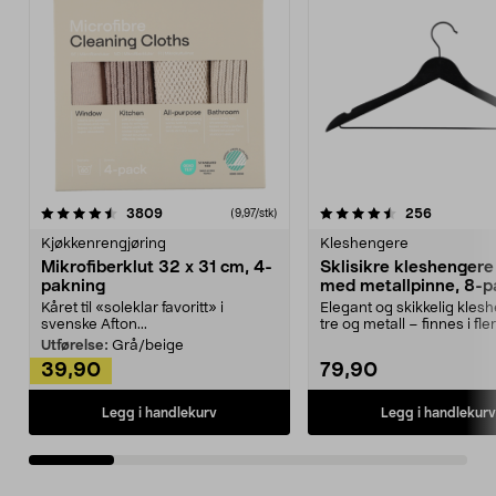
4.5av 5 stjerner
anmeldelser
4.5av 5 stjerner
anmeldels
3809
256
(9,97/stk)
Kjøkkenrengjøring
Kleshengere
Mikrofiberklut 32 x 31 cm, 4-
Sklisikre kleshengere 
pakning
med metallpinne, 8-p
Kåret til «soleklar favoritt» i
Elegant og skikkelig kles
svenske Afton...
tre og metall – finnes i fle
Kleshe...
Utførelse:
Grå/beige
39,90
79,90
Legg i handlekurv
Legg i handlekurv