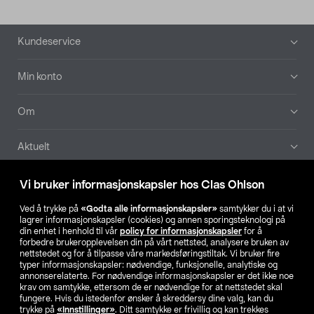
Bunntekst
Kundeservice
Min konto
Om
Aktuelt
Våre selskaper
Vi bruker informasjonskapsler hos Clas Ohlson
Ved å trykke på
«Godta alle informasjonskapsler»
samtykker du i at vi
Finn din butikk
lagrer informasjonskapsler (cookies) og annen sporingsteknologi på
din enhet i henhold til vår
policy for informasjonskapsler
for å
forbedre brukeropplevelsen din på vårt nettsted, analysere bruken av
SE
NO
FI
nettstedet og for å tilpasse våre markedsføringstiltak. Vi bruker fire
typer informasjonskapsler: nødvendige, funksjonelle, analytiske og
annonserelaterte. For nødvendige informasjonskapsler er det ikke noe
krav om samtykke, ettersom de er nødvendige for at nettstedet skal
fungere. Hvis du istedenfor ønsker å skreddersy dine valg, kan du
trykke på
«Innstillinger»
. Ditt samtykke er frivillig og kan trekkes