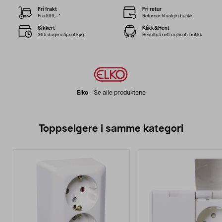
Fri frakt
Fri retur
Fra 599,–*
Returner til valgfri butikk
Sikkert
Klikk&Hent
365 dagers åpent kjøp
Bestill på nett og hent i butikk
Elko
-
Se alle produktene
Toppselgere i samme kategori