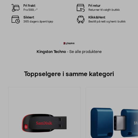
Fri frakt
Fri retur
Fra 599,–*
Returner til valgfri butikk
Sikkert
Klikk&Hent
365 dagers åpent kjøp
Bestill på nett og hent i butikk
Kingston Techno
-
Se alle produktene
Toppselgere i samme kategori