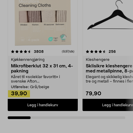
4.5av 5 stjerner
anmeldelser
4.5av 5 stjerner
anmeldels
3808
256
(9,97/stk)
Kjøkkenrengjøring
Kleshengere
Mikrofiberklut 32 x 31 cm, 4-
Sklisikre kleshengere 
pakning
med metallpinne, 8-p
Kåret til «soleklar favoritt» i
Elegant og skikkelig kles
svenske Afton...
tre og metall – finnes i fle
Kleshe...
Utførelse:
Grå/beige
39,90
79,90
Legg i handlekurv
Legg i handlekurv