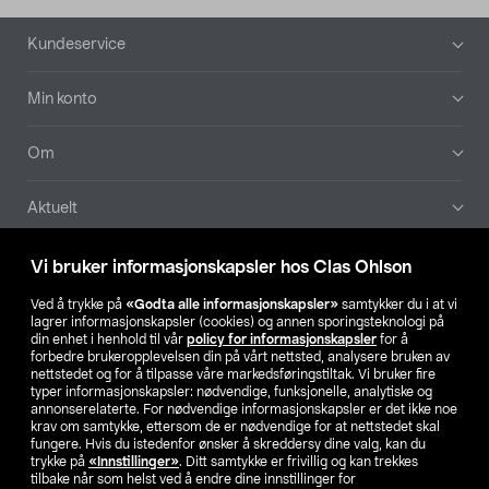
Bunntekst
Kundeservice
Min konto
Om
Aktuelt
Våre selskaper
Vi bruker informasjonskapsler hos Clas Ohlson
Ved å trykke på
«Godta alle informasjonskapsler»
samtykker du i at vi
Finn din butikk
lagrer informasjonskapsler (cookies) og annen sporingsteknologi på
din enhet i henhold til vår
policy for informasjonskapsler
for å
forbedre brukeropplevelsen din på vårt nettsted, analysere bruken av
SE
NO
FI
nettstedet og for å tilpasse våre markedsføringstiltak. Vi bruker fire
typer informasjonskapsler: nødvendige, funksjonelle, analytiske og
annonserelaterte. For nødvendige informasjonskapsler er det ikke noe
krav om samtykke, ettersom de er nødvendige for at nettstedet skal
fungere. Hvis du istedenfor ønsker å skreddersy dine valg, kan du
trykke på
«Innstillinger»
. Ditt samtykke er frivillig og kan trekkes
tilbake når som helst ved å endre dine innstillinger for