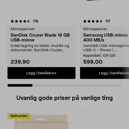
4.5 av 5 stjerner
anmeldelser
4.5 av 5 stjerner
anmeldelse
176
117
Minnepenner
Minnepenner
SanDisk Cruzer Blade 16 GB
Samsung USB-minne
USB-minne
400 MB/s
Enkel lagring av bilder, musikk og
Vanntett USB-minnepinn
dokumenter. SanDisk Cruzer
USB-C – finnes i ...
Blade USB-minne – ...
Kapasitet:
128 GB
239,90
599,00
Legg i handlekurv
Legg i handlekurv
Uvanlig gode priser på vanlige ting
Sjekk prisen