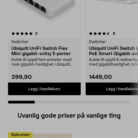
4.5 av 5 stjerner
anmeldelser
5.0 av 5 stjerner
anmeldelser
3
5
Switcher
Switcher
Ubiquiti UniFi Switch Flex
Ubiquiti UniFi Switch 
Mini gigabit-svitsj 5 porter
PoE Smart Gigabit-svi
Koble til opptil fem enheter med
Koble til opptil 8 nettverk
rask gigabit-hastighet. Ubiquiti
med gigabithastighet. Uni
UniFi Switch F...
Lite 8 Po...
399,90
1449,00
Legg i handlekurv
Legg i handlekurv
Uvanlig gode priser på vanlige ting
Sjekk prisen