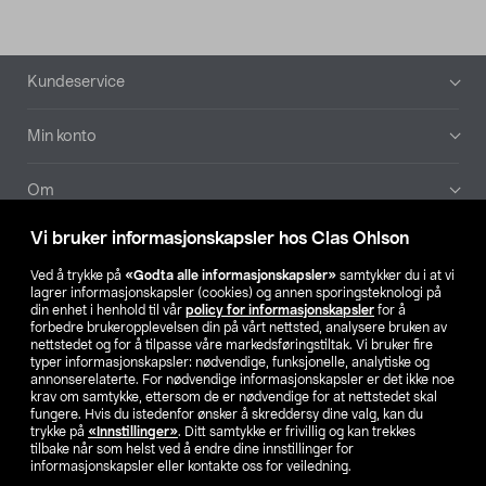
Bunntekst
Kundeservice
Min konto
Om
Vi bruker informasjonskapsler hos Clas Ohlson
Aktuelt
Ved å trykke på
«Godta alle informasjonskapsler»
samtykker du i at vi
lagrer informasjonskapsler (cookies) og annen sporingsteknologi på
Våre selskaper
din enhet i henhold til vår
policy for informasjonskapsler
for å
forbedre brukeropplevelsen din på vårt nettsted, analysere bruken av
nettstedet og for å tilpasse våre markedsføringstiltak. Vi bruker fire
Finn din butikk
typer informasjonskapsler: nødvendige, funksjonelle, analytiske og
annonserelaterte. For nødvendige informasjonskapsler er det ikke noe
krav om samtykke, ettersom de er nødvendige for at nettstedet skal
SE
NO
FI
fungere. Hvis du istedenfor ønsker å skreddersy dine valg, kan du
trykke på
«Innstillinger»
. Ditt samtykke er frivillig og kan trekkes
tilbake når som helst ved å endre dine innstillinger for
informasjonskapsler eller kontakte oss for veiledning.