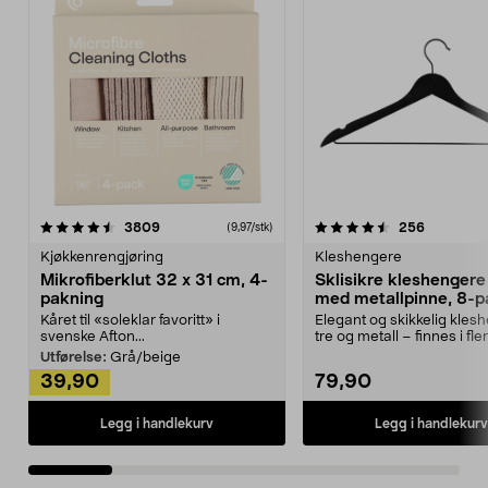
4.5av 5 stjerner
anmeldelser
4.5av 5 stjerner
anmeldels
3809
256
(9,97/stk)
Kjøkkenrengjøring
Kleshengere
Mikrofiberklut 32 x 31 cm, 4-
Sklisikre kleshengere 
pakning
med metallpinne, 8-p
Kåret til «soleklar favoritt» i
Elegant og skikkelig kles
svenske Afton...
tre og metall – finnes i fle
Kleshe...
Utførelse:
Grå/beige
39,90
79,90
Legg i handlekurv
Legg i handlekurv