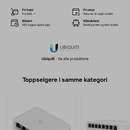
Fri frakt
Fri retur
Fra 599,–*
Returner til valgfri butikk
Sikkert
Klikk&Hent
365 dagers åpent kjøp
Bestill på nett og hent i butikk
Ubiquiti
-
Se alle produktene
Toppselgere i samme kategori