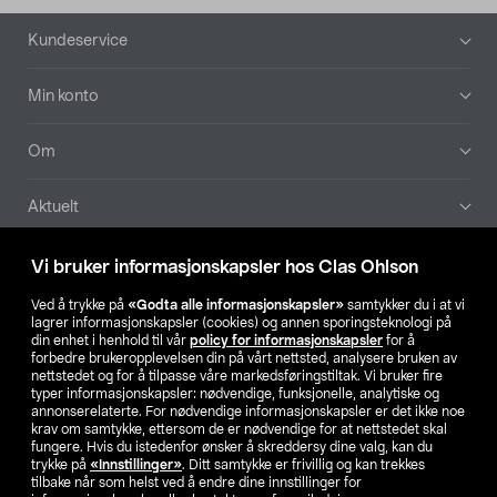
Bunntekst
Kundeservice
Min konto
Om
Aktuelt
Våre selskaper
Vi bruker informasjonskapsler hos Clas Ohlson
Ved å trykke på
«Godta alle informasjonskapsler»
samtykker du i at vi
Finn din butikk
lagrer informasjonskapsler (cookies) og annen sporingsteknologi på
din enhet i henhold til vår
policy for informasjonskapsler
for å
forbedre brukeropplevelsen din på vårt nettsted, analysere bruken av
SE
NO
FI
nettstedet og for å tilpasse våre markedsføringstiltak. Vi bruker fire
typer informasjonskapsler: nødvendige, funksjonelle, analytiske og
annonserelaterte. For nødvendige informasjonskapsler er det ikke noe
krav om samtykke, ettersom de er nødvendige for at nettstedet skal
fungere. Hvis du istedenfor ønsker å skreddersy dine valg, kan du
trykke på
«Innstillinger»
. Ditt samtykke er frivillig og kan trekkes
tilbake når som helst ved å endre dine innstillinger for