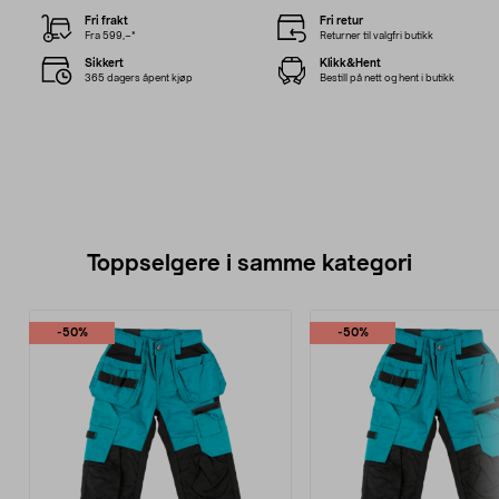
Fri frakt
Fri retur
Fra 599,–*
Returner til valgfri butikk
Sikkert
Klikk&Hent
365 dagers åpent kjøp
Bestill på nett og hent i butikk
Toppselgere i samme kategori
-50%
-50%