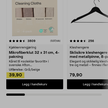
4.5av 5 stjerner
anmeldelser
4.5av 5 stjerner
anmeldels
3809
256
(9,97/stk)
Kjøkkenrengjøring
Kleshengere
Mikrofiberklut 32 x 31 cm, 4-
Sklisikre kleshengere 
pakning
med metallpinne, 8-p
Kåret til «soleklar favoritt» i
Elegant og skikkelig kles
svenske Afton...
tre og metall – finnes i fle
Kleshe...
Utførelse:
Grå/beige
39,90
79,90
Legg i handlekurv
Legg i handlekurv