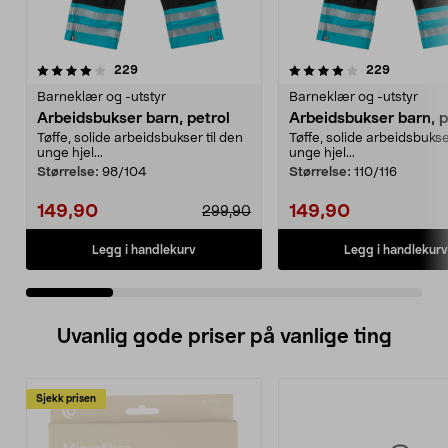
4.0 av 5 stjerner
anmeldelser
4.0 av 5 stjerner
anmeldels
229
229
Barneklær og -utstyr
Barneklær og -utstyr
Arbeidsbukser barn, petrol
Arbeidsbukser barn, p
Tøffe, solide arbeidsbukser til den
Tøffe, solide arbeidsbukser
unge hjel...
unge hjel...
Størrelse:
98/104
Størrelse:
110/116
149,90
149,90
299,90
Legg i handlekurv
Legg i handlekurv
Uvanlig gode priser på vanlige ting
Sjekk prisen