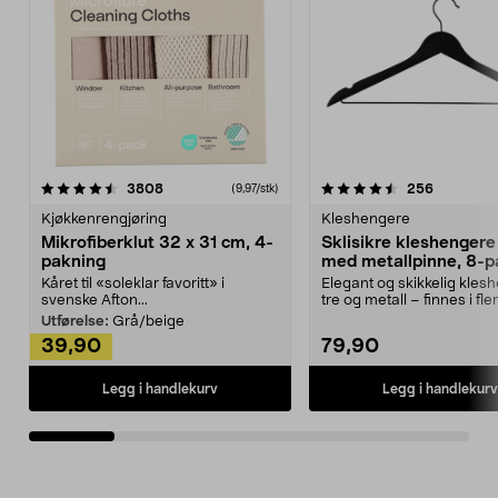
4.5av 5 stjerner
anmeldelser
4.5av 5 stjerner
anmeldels
3808
256
(9,97/stk)
Kjøkkenrengjøring
Kleshengere
Mikrofiberklut 32 x 31 cm, 4-
Sklisikre kleshengere 
pakning
med metallpinne, 8-p
Kåret til «soleklar favoritt» i
Elegant og skikkelig kles
svenske Afton...
tre og metall – finnes i fle
Kleshe...
Utførelse:
Grå/beige
39,90
79,90
Legg i handlekurv
Legg i handlekurv