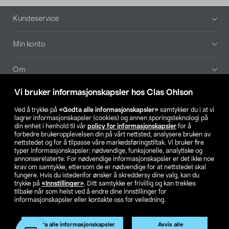
Bunntekst
Kundeservice
Min konto
Om
Vi bruker informasjonskapsler hos Clas Ohlson
Aktuelt
Ved å trykke på
«Godta alle informasjonskapsler»
samtykker du i at vi
lagrer informasjonskapsler (cookies) og annen sporingsteknologi på
Våre selskaper
din enhet i henhold til vår
policy for informasjonskapsler
for å
forbedre brukeropplevelsen din på vårt nettsted, analysere bruken av
nettstedet og for å tilpasse våre markedsføringstiltak. Vi bruker fire
Finn din butikk
typer informasjonskapsler: nødvendige, funksjonelle, analytiske og
annonserelaterte. For nødvendige informasjonskapsler er det ikke noe
krav om samtykke, ettersom de er nødvendige for at nettstedet skal
SE
NO
FI
fungere. Hvis du istedenfor ønsker å skreddersy dine valg, kan du
trykke på
«Innstillinger»
. Ditt samtykke er frivillig og kan trekkes
tilbake når som helst ved å endre dine innstillinger for
informasjonskapsler eller kontakte oss for veiledning.
Godta alle informasjonskapsler
Avvis alle