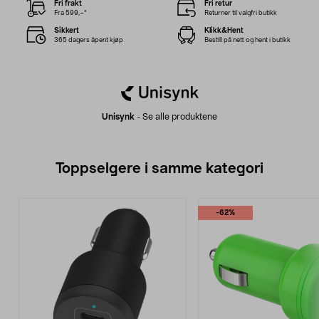
Fri frakt
Fri retur
Fra 599,–*
Returner til valgfri butikk
Sikkert
Klikk&Hent
365 dagers åpent kjøp
Bestill på nett og hent i butikk
Unisynk
-
Se alle produktene
Toppselgere i samme kategori
-62%