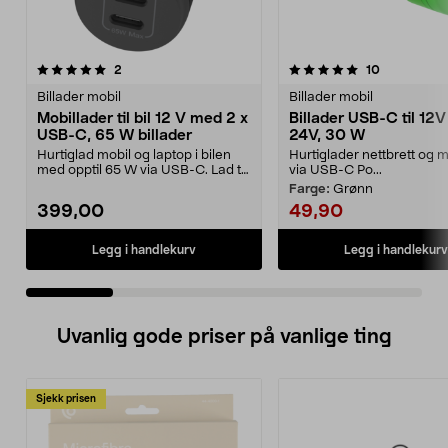
5.0 av 5 stjerner
anmeldelser
4.5 av 5 stjerner
anmeldelse
2
10
Billader mobil
Billader mobil
Mobillader til bil 12 V med 2 x
Billader USB-C til 12V
USB-C, 65 W billader
24V, 30 W
Hurtiglad mobil og laptop i bilen
Hurtiglader nettbrett og m
med opptil 65 W via USB-C. Lad to
via USB-C Po...
enheter samt...
Farge:
Grønn
399,00
49,90
Legg i handlekurv
Legg i handlekurv
Uvanlig gode priser på vanlige ting
Sjekk prisen