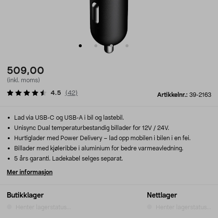
509,00
(inkl. moms)
4.5
(
42
)
Artikkelnr.:
39-2163
Lad via USB-C og USB-A i bil og lastebil.
Unisync Dual temperaturbestandig billader for 12V / 24V.
Hurtiglader med Power Delivery – lad opp mobilen i bilen i en fei.
Billader med kjøleribbe i aluminium for bedre varmeavledning.
5 års garanti. Ladekabel selges separat.
Mer informasjon
Butikklager
Nettlager
Henter lagerstatus...
Henter lagerstatus...