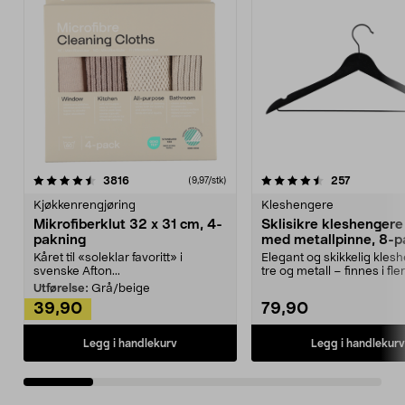
4.5av 5 stjerner
anmeldelser
4.5av 5 stjerner
anmeldels
3816
257
(9,97/stk)
Kjøkkenrengjøring
Kleshengere
Mikrofiberklut 32 x 31 cm, 4-
Sklisikre kleshengere 
pakning
med metallpinne, 8-p
Kåret til «soleklar favoritt» i
Elegant og skikkelig kles
svenske Afton...
tre og metall – finnes i fle
Kleshe...
Utførelse:
Grå/beige
39,90
79,90
Legg i handlekurv
Legg i handlekurv