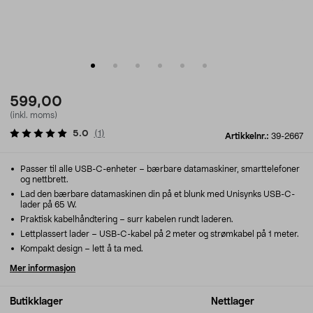
599,00
(inkl. moms)
5.0
(
1
)
Artikkelnr.:
39-2667
Passer til alle USB-C-enheter – bærbare datamaskiner, smarttelefoner
og nettbrett.
Lad den bærbare datamaskinen din på et blunk med Unisynks USB-C-
lader på 65 W.
Praktisk kabelhåndtering – surr kabelen rundt laderen.
Lettplassert lader – USB-C-kabel på 2 meter og strømkabel på 1 meter.
Kompakt design – lett å ta med.
Mer informasjon
Butikklager
Nettlager