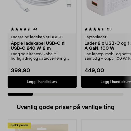
4.5 av 5 stjerner
anmeldelser
4.5 av 5 stjerner
anmeldelse
41
23
Ladere og ladekabler USB-C
Laptoplader
Apple ladekabel USB-C til
Lader 2 x USB-C og 1
USB-C 240 W, 2 m
A GaN, 100 W
Lang og slitesterk kabel til
Lad laptop, mobil og nettb
hurtiglading og dataoverføring.
samtidig – opptil 100 W. K
Apple ladekabel USB...
GaN-lader med 2 ...
399,90
449,00
Legg i handlekurv
Legg i handlekurv
Uvanlig gode priser på vanlige ting
Sjekk prisen