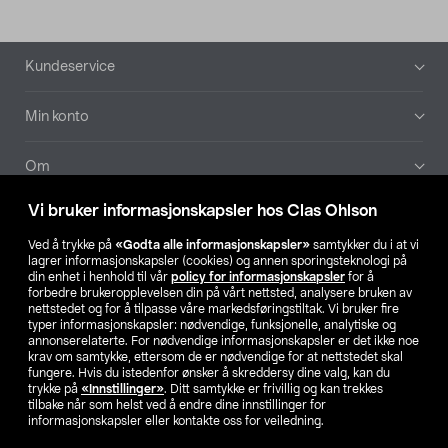
Bunntekst
Kundeservice
Min konto
Om
Vi bruker informasjonskapsler hos Clas Ohlson
Aktuelt
Ved å trykke på
«Godta alle informasjonskapsler»
samtykker du i at vi
lagrer informasjonskapsler (cookies) og annen sporingsteknologi på
Våre selskaper
din enhet i henhold til vår
policy for informasjonskapsler
for å
forbedre brukeropplevelsen din på vårt nettsted, analysere bruken av
nettstedet og for å tilpasse våre markedsføringstiltak. Vi bruker fire
Finn din butikk
typer informasjonskapsler: nødvendige, funksjonelle, analytiske og
annonserelaterte. For nødvendige informasjonskapsler er det ikke noe
krav om samtykke, ettersom de er nødvendige for at nettstedet skal
SE
NO
FI
fungere. Hvis du istedenfor ønsker å skreddersy dine valg, kan du
trykke på
«Innstillinger»
. Ditt samtykke er frivillig og kan trekkes
tilbake når som helst ved å endre dine innstillinger for
informasjonskapsler eller kontakte oss for veiledning.