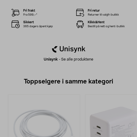
Fri frakt
Fri retur
Fra 599,–*
Returner til valgfri butikk
Sikkert
Klikk&Hent
365 dagers åpent kjøp
Bestill på nett og hent i butikk
Unisynk
-
Se alle produktene
Toppselgere i samme kategori