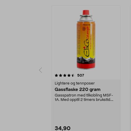
5 av 5 stjerner
4.5 av 5 stjerner
anmeldelser
507
Lightere og tennposer
Gassflaske 220 gram
Gasspatron med tilkobling MSF-
1A. Med opptil 2 timers brukstid.
Gassflaske 220 g...
34,90