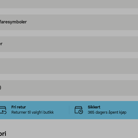
 faresymboler
er
)
Fri retur
Sikkert
Returner til valgfri butikk
365 dagers åpent kjøp
ri