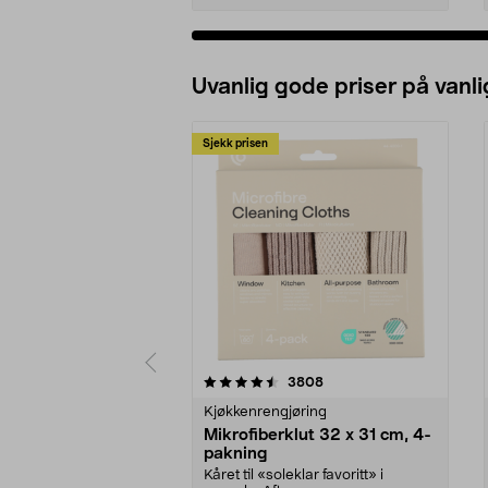
Uvanlig gode priser på vanli
Sjekk prisen
5av 5 stjerner
4.5av 5 stjerner
anmeldelser
3808
Kjøkkenrengjøring
Mikrofiberklut 32 x 31 cm, 4-
pakning
Kåret til «soleklar favoritt» i