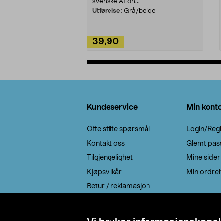
svenske Afton...
Utførelse:
Grå/beige
39,90
Legg i handlekurv
Bunntekst
Kundeservice
Min kont
Ofte stilte spørsmål
Login/Regi
Kontakt oss
Glemt pas
Tilgjengelighet
Mine sider
Kjøpsvilkår
Min ordreh
Retur / reklamasjon
EE-avfall
Cookie policy