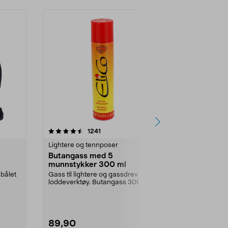
4.5 av 5 stjerner
anmeldelser
4.5
1241
3
Lightere og tennposer
Lightere og t
Butangass med 5
Tennposer f
munnstykker 300 ml
100-paknin
 bålet
Gass til lightere og gassdrevne
Enkel å tenne 
loddeverktøy. Butangass 300 ml –
brenner uten r
beholder med 5 ...
enkel opptenni
89,90
89,90