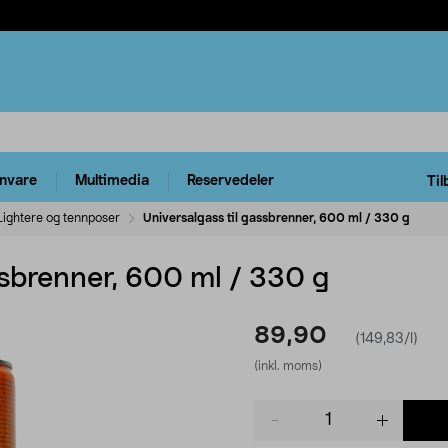
rnvare
Multimedia
Reservedeler
Til
Lightere og tennposer
Universalgass til gassbrenner, 600 ml / 330 g
ssbrenner, 600 ml / 330 g
89,90
(149,83/l)
(inkl. moms)
Product
quantity