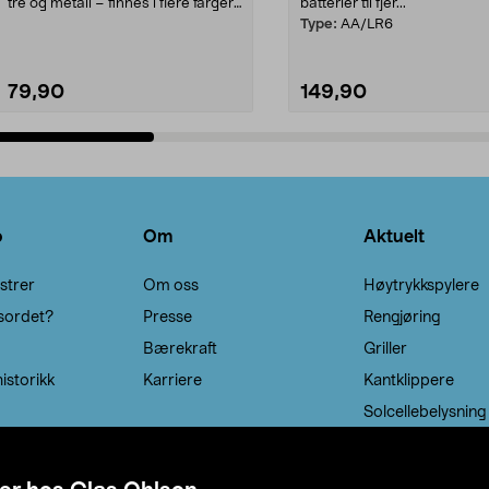
tre og metall – finnes i flere farger.
batterier til fjer...
Kleshe...
Type:
AA/LR6
79,90
149,90
Legg i handlekurv
Legg i handlekurv
o
Om
Aktuelt
strer
Om oss
Høytrykkspylere
sordet?
Presse
Rengjøring
Bærekraft
Griller
istorikk
Karriere
Kantklippere
Solcellebelysning