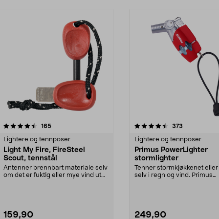
4.5 av 5 stjerner
anmeldelser
4.5 av 5 stjerner
anmeldelser
165
373
Lightere og tennposer
Lightere og tennposer
Light My Fire, FireSteel
Primus PowerLighter
Scout, tennstål
stormlighter
Antenner brennbart materiale selv
Tenner stormkjøkkenet eller
om det er fuktig eller mye vind ute.
selv i regn og vind. Primus
FireSteel...
PowerLighter – sto...
159,90
249,90