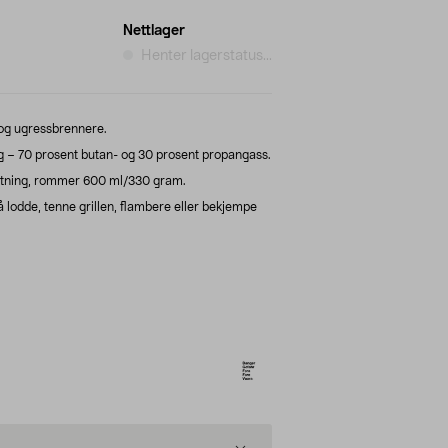
Nettlager
Henter lagerstatus...
 og ugressbrennere.
 – 70 prosent butan- og 30 prosent propangass.
tning, rommer 600 ml/330 gram.
å lodde, tenne grillen, flambere eller bekjempe