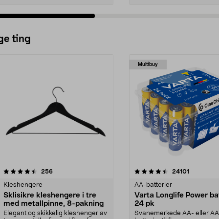
ge ting
Multibuy
4.5av 5 stjerner
anmeldelser
4.5av 5 stjerner
anmeldels
256
24101
Kleshengere
AA-batterier
Sklisikre kleshengere i tre
Varta Longlife Power ba
med metallpinne, 8-pakning
24 pk
Elegant og skikkelig kleshenger av
Svanemerkede AA- eller A