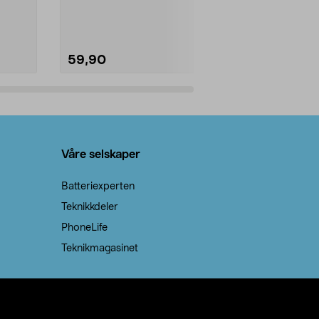
natron – til rengjøring både...
råvarer. Produ
brenner med e
59,90
69,90
Legg i handlekurv
Legg 
Våre selskaper
Batteriexperten
Teknikkdeler
PhoneLife
Teknikmagasinet