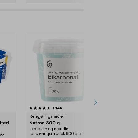
er
4.0av 5 stjerner
anmeldelser
4.5
2144
4
Rengjøringsmidler
Levende lys
tteri
Natron 800 g
Telys steari
prosent ste
Et allsidig og naturlig
rengjøringsmiddel. 800 gram
AA-
100 % stearin