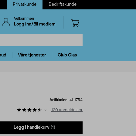
Privatkunde
Bedriftskunde
Velkommen
Logg inn/Bli medlem
bud
Våre tjenester
Club Clas
Artikkelnr.:
41-1754
120
anmeldelser
Legg i handlekurv
(1)