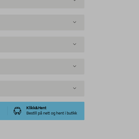
Klikk&Hent
Bestill på nett og hent i butikk