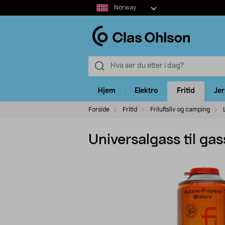
Select
Norway
market
Hjem
Elektro
Fritid
Je
Forside
Fritid
Friluftsliv og camping
Universalgass til ga