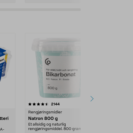
er
4.0av 5 stjerner
anmeldelser
4.5
2144
4
Rengjøringsmidler
Levende lys
tteri
Natron 800 g
Telys steari
prosent ste
Et allsidig og naturlig
rengjøringsmiddel. 800 gram
AA-
100 % stearin