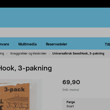
rnvare
Multimedia
Reservedeler
Til
ing
Knaggrekker og kleskroker
Universalkrok SwedHook, 3-pakning
Hook, 3-pakning
69,90
(inkl. moms)
Select
Farge
variant
Svart