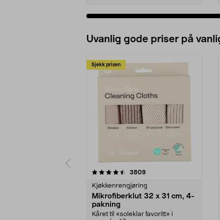
Uvanlig gode priser på vanli
Sjekk prisen
5av 5 stjerner
4.5av 5 stjerner
anmeldelser
3809
Kjøkkenrengjøring
Mikrofiberklut 32 x 31 cm, 4-
pakning
Kåret til «soleklar favoritt» i