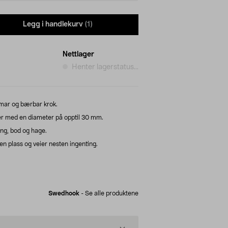
Legg i handlekurv
(1)
Nettlager
Henter lagerstatus...
mar og bærbar krok.
er med en diameter på opptil 30 mm.
ang, bod og hage.
en plass og veier nesten ingenting.
Swedhook
-
Se alle produktene