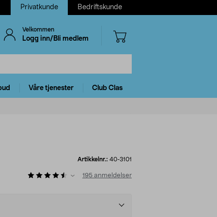
Privatkunde
Bedriftskunde
Velkommen
Logg inn/Bli medlem
bud
Våre tjenester
Club Clas
Artikkelnr.:
40-3101
195
anmeldelser