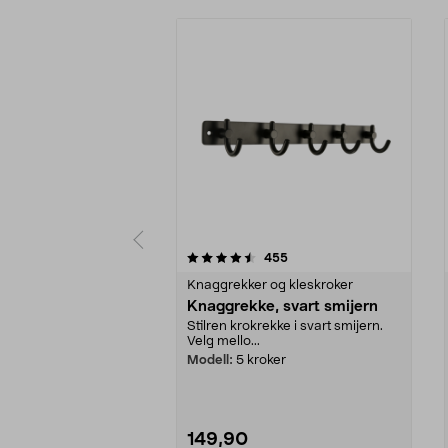
5 av 5 stjerner
4.5 av 5 stjerner
anmeldelser
455
Knaggrekker og kleskroker
Knaggrekke, svart smijern
Stilren krokrekke i svart smijern.
Velg mello...
Modell:
5 kroker
149,90