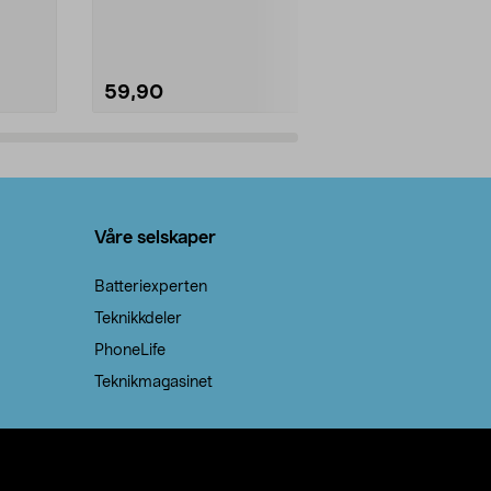
natron – til rengjøring både...
råvarer. Produ
brenner med e
59,90
69,90
Legg i handlekurv
Legg 
Våre selskaper
Batteriexperten
Teknikkdeler
PhoneLife
Teknikmagasinet