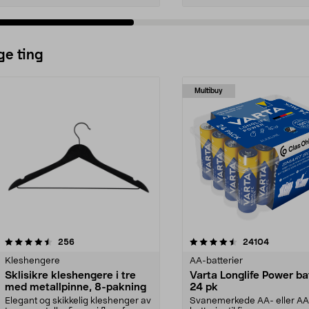
ge ting
Multibuy
4.5av 5 stjerner
anmeldelser
4.5av 5 stjerner
anmeldels
256
24104
Kleshengere
AA-batterier
Sklisikre kleshengere i tre
Varta Longlife Power ba
med metallpinne, 8-pakning
24 pk
Elegant og skikkelig kleshenger av
Svanemerkede AA- eller A