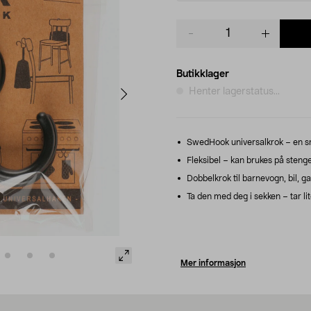
Product
quantity
Butikklager
Henter lagerstatus...
SwedHook universalkrok – en s
Fleksibel – kan brukes på steng
Dobbelkrok til barnevogn, bil, g
Ta den med deg i sekken – tar lit
Mer informasjon