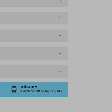
Klikk&Hent
Bestill på nett og hent i butikk