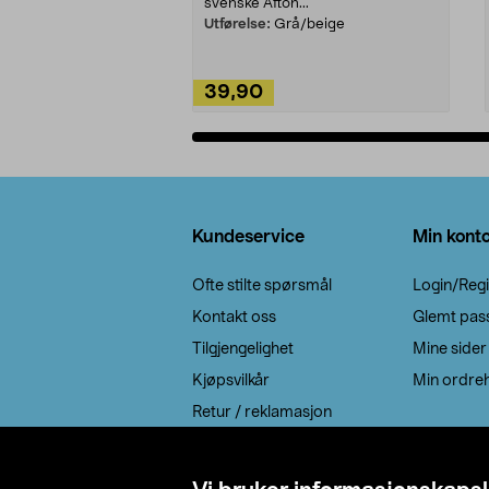
svenske Afton...
Utførelse:
Grå/beige
39,90
Legg i handlekurv
Bunntekst
Kundeservice
Min kont
Ofte stilte spørsmål
Login/Regi
Kontakt oss
Glemt pas
Tilgjengelighet
Mine sider
Kjøpsvilkår
Min ordreh
Retur / reklamasjon
EE-avfall
Cookie policy