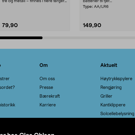
tre og metall – finnes i flere farger.
batterier til fjer...
Kleshe...
Type:
AA/LR6
79,90
149,90
Legg i handlekurv
Legg i handlekurv
o
Om
Aktuelt
strer
Om oss
Høytrykkspylere
sordet?
Presse
Rengjøring
Bærekraft
Griller
istorikk
Karriere
Kantklippere
Solcellebelysning