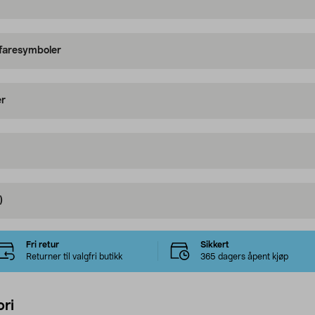
 faresymboler
er
)
Fri retur
Sikkert
Returner til valgfri butikk
365 dagers åpent kjøp
ri