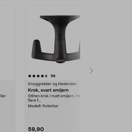
4.5 av 5 stjerner
anmeldelser
4.5
56
5
Knaggrekker og kleskroker
Knaggrekker 
Krok, svart smijern
Krok, matt
ller
Stilren krok i matt smijern. Finnes i
Stilren krok i
flere f...
flere f...
Modell:
Roterbar
Modell:
Roter
59,90
59,90