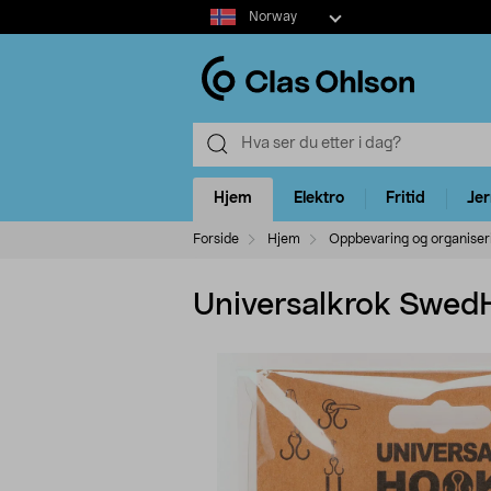
Select
Norway
market
Hjem
Elektro
Fritid
Je
Forside
Hjem
Oppbevaring og organiser
Universalkrok Swed