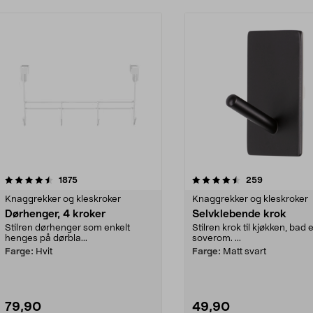
4.5 av 5 stjerner
anmeldelser
4.5 av 5 stjerner
anmeldelser
1875
259
Knaggrekker og kleskroker
Knaggrekker og kleskroker
Dørhenger, 4 kroker
Selvklebende krok
Stilren dørhenger som enkelt
Stilren krok til kjøkken, bad e
henges på dørbla...
soverom. ...
Farge:
Hvit
Farge:
Matt svart
79,90
49,90