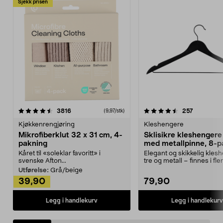
Sjekk prisen
4.5av 5 stjerner
anmeldelser
4.5av 5 stjerner
anmeldels
3816
257
(9,97/stk)
Kjøkkenrengjøring
Kleshengere
Mikrofiberklut 32 x 31 cm, 4-
Sklisikre kleshengere 
pakning
med metallpinne, 8-p
Kåret til «soleklar favoritt» i
Elegant og skikkelig kles
svenske Afton...
tre og metall – finnes i fle
Kleshe...
Utførelse:
Grå/beige
39,90
79,90
Legg i handlekurv
Legg i handlekurv