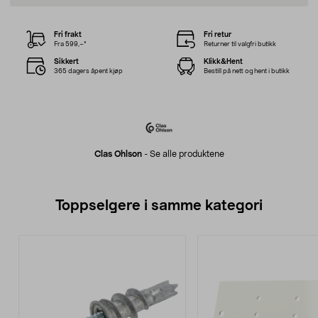
Fri frakt
Fri retur
Fra 599,–*
Returner til valgfri butikk
Sikkert
Klikk&Hent
365 dagers åpent kjøp
Bestill på nett og hent i butikk
Clas Ohlson
-
Se alle produktene
Toppselgere i samme kategori