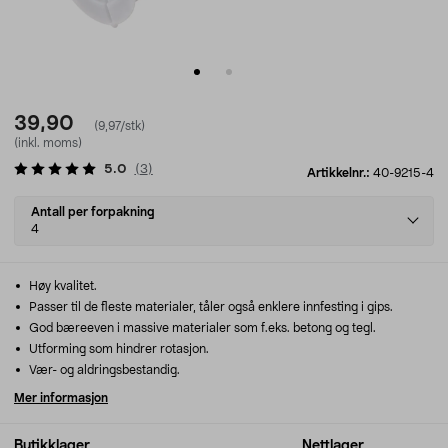
39,90
(9,97/stk)
(inkl. moms)
5.0
(
3
)
Artikkelnr.:
40-9215-4
Select
Antall per forpakning
variant
4
Høy kvalitet.
Passer til de fleste materialer, tåler også enklere innfesting i gips.
God bæreeven i massive materialer som f.eks. betong og tegl.
Utforming som hindrer rotasjon.
Vær- og aldringsbestandig.
Mer informasjon
Butikklager
Nettlager