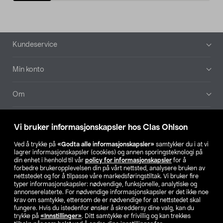
Bunntekst
Kundeservice
Min konto
Om
Aktuelt
Vi bruker informasjonskapsler hos Clas Ohlson
Våre selskaper
Ved å trykke på
«Godta alle informasjonskapsler»
samtykker du i at vi
lagrer informasjonskapsler (cookies) og annen sporingsteknologi på
din enhet i henhold til vår
policy for informasjonskapsler
for å
Finn din butikk
forbedre brukeropplevelsen din på vårt nettsted, analysere bruken av
nettstedet og for å tilpasse våre markedsføringstiltak. Vi bruker fire
typer informasjonskapsler: nødvendige, funksjonelle, analytiske og
annonserelaterte. For nødvendige informasjonskapsler er det ikke noe
SE
NO
FI
krav om samtykke, ettersom de er nødvendige for at nettstedet skal
fungere. Hvis du istedenfor ønsker å skreddersy dine valg, kan du
trykke på
«Innstillinger»
. Ditt samtykke er frivillig og kan trekkes