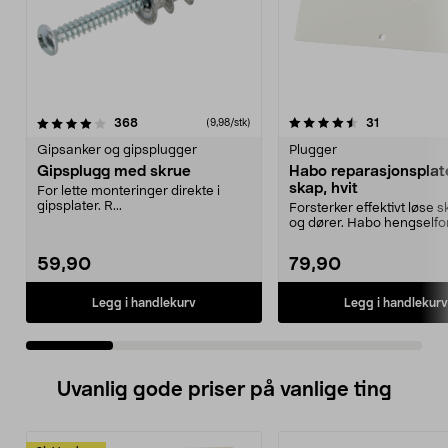
4.5 av 5 stjerner
anmeldelser
4.5 av 5 stjerner
anmeldelse
368
31
(9,98/stk)
Gipsanker og gipsplugger
Plugger
Gipsplugg med skrue
Habo reparasjonsplate
skap, hvit
For lette monteringer direkte i
gipsplater. R...
Forsterker effektivt løse 
og dører. Habo hengselfo
til skap – ...
59,90
79,90
Legg i handlekurv
Legg i handlekurv
Uvanlig gode priser på vanlige ting