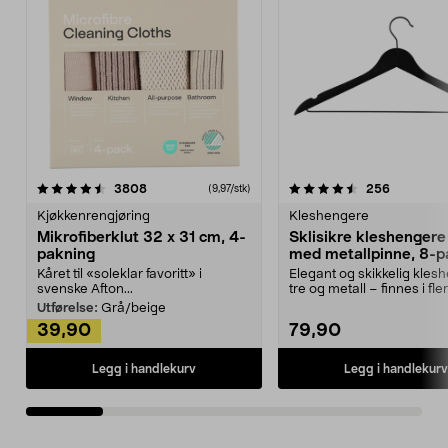
4.5av 5 stjerner
anmeldelser
4.5av 5 stjerner
anmeldels
3808
256
(9,97/stk)
Kjøkkenrengjøring
Kleshengere
Mikrofiberklut 32 x 31 cm, 4-
Sklisikre kleshengere 
pakning
med metallpinne, 8-p
Kåret til «soleklar favoritt» i
Elegant og skikkelig kles
svenske Afton...
tre og metall – finnes i fle
Kleshe...
Utførelse:
Grå/beige
39,90
79,90
Legg i handlekurv
Legg i handlekurv