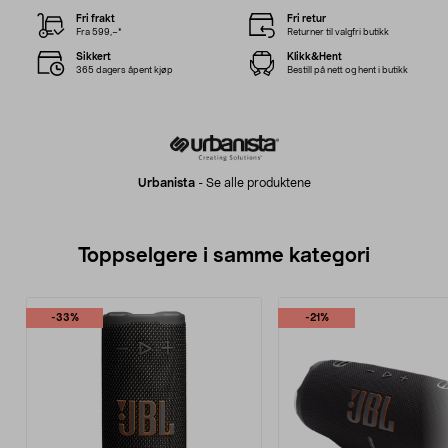
Fri frakt
Fri retur
Fra 599,–*
Returner til valgfri butikk
Sikkert
Klikk&Hent
365 dagers åpent kjøp
Bestill på nett og hent i butikk
Urbanista
-
Se alle produktene
Toppselgere i samme kategori
-33%
-21%