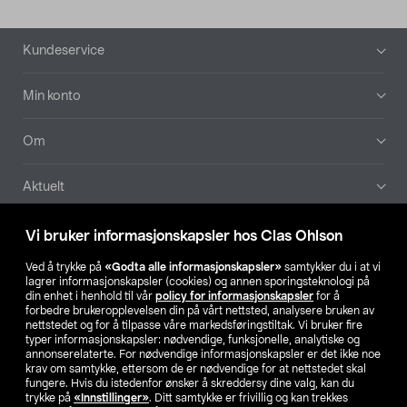
Bunntekst
Kundeservice
Min konto
Om
Aktuelt
Våre selskaper
Vi bruker informasjonskapsler hos Clas Ohlson
Ved å trykke på
«Godta alle informasjonskapsler»
samtykker du i at vi
Finn din butikk
lagrer informasjonskapsler (cookies) og annen sporingsteknologi på
din enhet i henhold til vår
policy for informasjonskapsler
for å
forbedre brukeropplevelsen din på vårt nettsted, analysere bruken av
SE
NO
FI
nettstedet og for å tilpasse våre markedsføringstiltak. Vi bruker fire
typer informasjonskapsler: nødvendige, funksjonelle, analytiske og
annonserelaterte. For nødvendige informasjonskapsler er det ikke noe
krav om samtykke, ettersom de er nødvendige for at nettstedet skal
fungere. Hvis du istedenfor ønsker å skreddersy dine valg, kan du
trykke på
«Innstillinger»
. Ditt samtykke er frivillig og kan trekkes