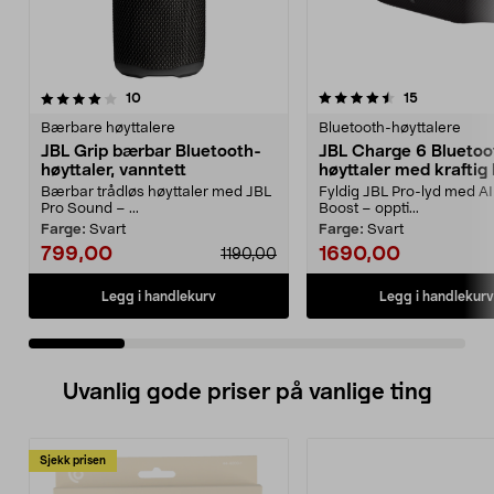
4.5 av 5 stjerner
anmeldelser
5.0 av 5 stjerner
anmeldelse
10
15
Bærbare høyttalere
Bluetooth-høyttalere
JBL Grip bærbar Bluetooth-
JBL Charge 6 Bluetoo
høyttaler, vanntett
høyttaler med kraftig
Bærbar trådløs høyttaler med JBL
Fyldig JBL Pro-lyd med A
Pro Sound – ...
Boost – oppti...
Farge:
Svart
Farge:
Svart
799,00
1690,00
1190,00
Legg i handlekurv
Legg i handlekurv
Uvanlig gode priser på vanlige ting
Sjekk prisen