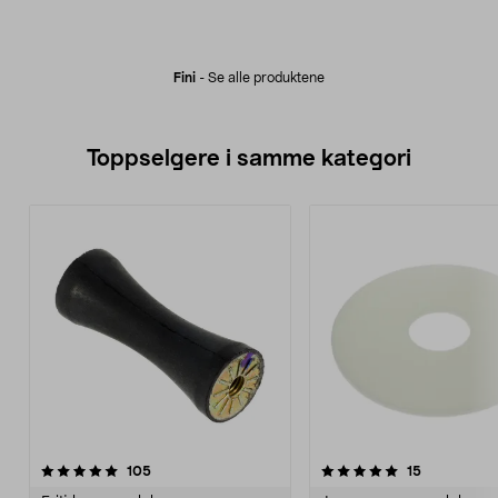
Fini
-
Se alle produktene
Toppselgere i samme kategori
5.0 av 5 stjerner
anmeldelser
4.5 av 5 stjerner
anmeldelse
105
15