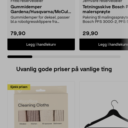
Fritid reservedeler
Jernvare reservedeler
Gummidemper
Tetningsskive Bosch 
Gardena/Husqvarna/McCullo
malersprøyte
ch/Flymo
Gummidemper for deksel, passer
Pakning til malingssprøyt
bl.a robotgressklippere fra
Bosch PFS 3000-2, PFS 
Gardena, Flymo og McC...
og PFS 7000.
79,90
29,90
Legg i handlekurv
Legg i handlekurv
Uvanlig gode priser på vanlige ting
Sjekk prisen