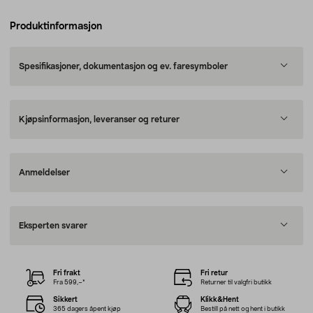
Produktinformasjon
Spesifikasjoner, dokumentasjon og ev. faresymboler
Kjøpsinformasjon, leveranser og returer
Anmeldelser
Eksperten svarer
Fri frakt
Fri retur
Fra 599,–*
Returner til valgfri butikk
Sikkert
Klikk&Hent
365 dagers åpent kjøp
Bestill på nett og hent i butikk