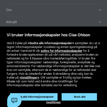
Om
Aktuelt
Våre selskaper
Vi bruker informasjonskapsler hos Clas Ohlson
Ved å trykke på
«Godta alle informasjonskapsler»
samtykker du i at vi
Finn din butikk
lagrer informasjonskapsler (cookies) og annen sporingsteknologi på
din enhet i henhold til vår
policy for informasjonskapsler
for å
forbedre brukeropplevelsen din på vårt nettsted, analysere bruken av
SE
NO
FI
nettstedet og for å tilpasse våre markedsføringstiltak. Vi bruker fire
typer informasjonskapsler: nødvendige, funksjonelle, analytiske og
annonserelaterte. For nødvendige informasjonskapsler er det ikke noe
krav om samtykke, ettersom de er nødvendige for at nettstedet skal
fungere. Hvis du istedenfor ønsker å skreddersy dine valg, kan du
trykke på
«Innstillinger»
. Ditt samtykke er frivillig og kan trekkes
tilbake når som helst ved å endre dine innstillinger for
informasjonskapsler eller kontakte oss for veiledning.
Privacy statement
Medlemsvilkår
Kjøpsvilkår
For bedrifter
Endre til priser ekskl. moms
Produktet har utgått
Godta alle informasjonskapsler
Avvis alle
Artikkelnr.:
50-5625
Innstillinger