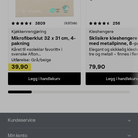
4.5av 5 stjerner
anmeldelser
4.5av 5 stjerner
anmeldels
3809
256
(9,97/stk)
Kjøkkenrengjøring
Kleshengere
Mikrofiberklut 32 x 31 cm, 4-
Sklisikre kleshengere 
pakning
med metallpinne, 8-p
Kåret til «soleklar favoritt» i
Elegant og skikkelig kles
svenske Afton...
tre og metall – finnes i fle
Kleshe...
Utførelse:
Grå/beige
39,90
79,90
Legg i handlekurv
Legg i handlekurv
Bunntekst
Kundeservice
Min konto