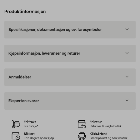
Produktinformasjon
Spesifikasjoner, dokumentasjon og ev. faresymboler
Kjøpsinformasjon, leveranser og returer
Anmeldelser
Eksperten svarer
Fri frakt
Fri retur
Fra 599,–*
Returner til valgfri butikk
Sikkert
Klikk&Hent
365 dagers åpent kjøp
Bestill på nett og hent i butikk