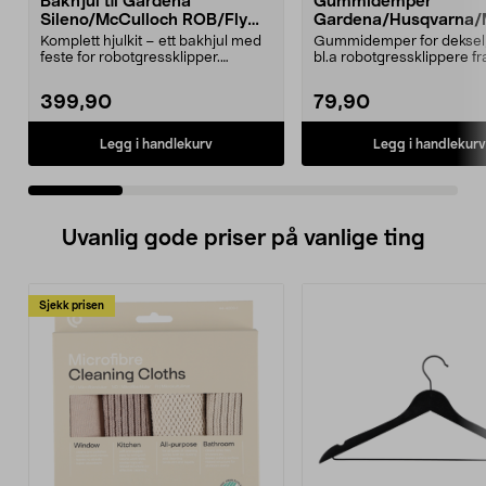
Bakhjul til Gardena
Gummidemper
Sileno/McCulloch ROB/Flymo
Gardena/Husqvarna/
Easilife
ch/Flymo
Komplett hjulkit – ett bakhjul med
Gummidemper for deksel,
feste for robotgressklipper.
bl.a robotgressklippere fr
Bakhjul – reserv...
Gardena, Flymo og McC..
399,90
79,90
Legg i handlekurv
Legg i handlekurv
Uvanlig gode priser på vanlige ting
Sjekk prisen