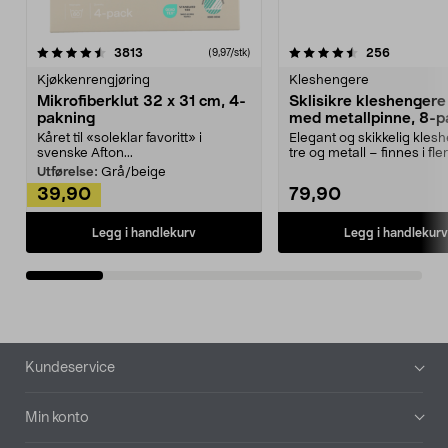
4.5av 5 stjerner
anmeldelser
4.5av 5 stjerner
anmeldels
3813
256
(9,97/stk)
Kjøkkenrengjøring
Kleshengere
Mikrofiberklut 32 x 31 cm, 4-
Sklisikre kleshengere 
pakning
med metallpinne, 8-p
Kåret til «soleklar favoritt» i
Elegant og skikkelig kles
svenske Afton...
tre og metall – finnes i fle
Kleshe...
Utførelse:
Grå/beige
39,90
79,90
Legg i handlekurv
Legg i handlekurv
Bunntekst
Kundeservice
Min konto