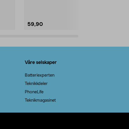
natron – til rengjøring både...
råvarer. Produ
brenner med e
59,90
69,90
Legg i handlekurv
Legg 
Våre selskaper
Batteriexperten
Teknikkdeler
PhoneLife
Teknikmagasinet