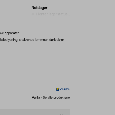
Nettlager
Henter lagerstatus...
iske apparater.
kelbelysning, snakkende lommeur, dørklokker
Varta
-
Se alle produktene