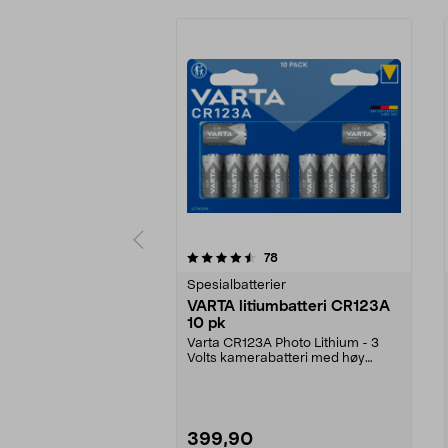
5 av 5 stjerner
4.5 av 5 stjerner
anmeldelser
78
Spesialbatterier
VARTA litiumbatteri CR123A
10 pk
Varta CR123A Photo Lithium - 3
Volts kamerabatteri med høy
kapasitet. Til kamera...
399,90