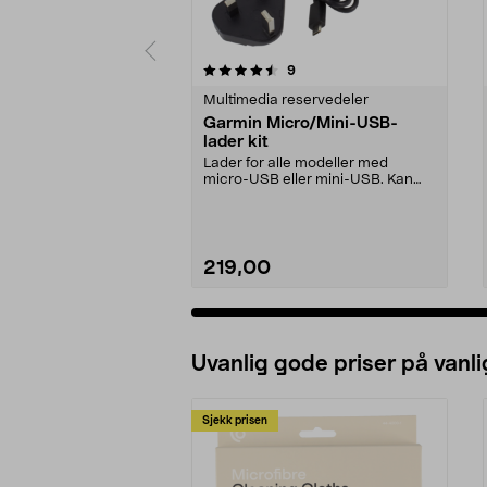
5av 5 stjerner
anmeldelser
9
0.0 av 5 stjerner
Multimedia reservedeler
Garmin Micro/Mini-USB-
lader kit
Lader for alle modeller med
micro-USB eller mini-USB. Kan
også brukes til dataov...
219,00
Legg i handlekurv
Uvanlig gode priser på vanli
Sjekk prisen