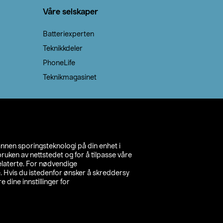
Våre selskaper
Batteriexperten
Teknikkdeler
PhoneLife
Teknikmagasinet
annen sporingsteknologi på din enhet i
ruken av nettstedet og for å tilpasse våre
relaterte. For nødvendige
. Hvis du istedenfor ønsker å skreddersy
e dine innstillinger for
inn din butikk