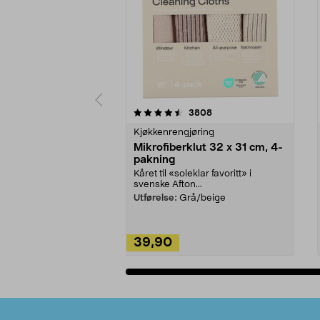
5av 5 stjerner
4.5av 5 stjerner
anmeldelser
3808
Kjøkkenrengjøring
Mikrofiberklut 32 x 31 cm, 4-
pakning
Kåret til «soleklar favoritt» i
svenske Afton...
Utførelse:
Grå/beige
39,90
Legg i handlekurv
Bunntekst