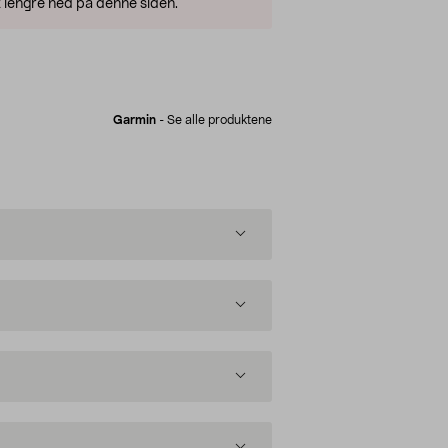
 lengre ned på denne siden.
Garmin
-
Se alle produktene