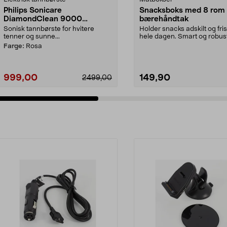
Philips Sonicare
Snacksboks med 8 rom
DiamondClean 9000
bærehåndtak
elektrisk tannbørste, Special
Sonisk tannbørste for hvitere
Holder snacks adskilt og fri
Edition
tenner og sunne...
hele dagen. Smart og robus
matboks – perfekt fo...
Farge:
Rosa
999,00
149,90
2499,00