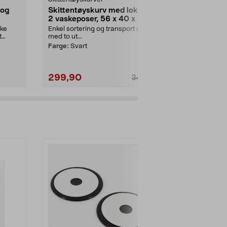
 og
Skittentøyskurv med lokk og
Philips Son
2 vaskeposer, 56 x 40 x 67
DiamondCl
cm
elektrisk t
ske
Enkel sortering og transport av tøy
Sonisk tannbø
Edition
t
med to ut...
tenner og sun
Farge:
Svart
Farge:
Blå
299,90
999,00
349,90