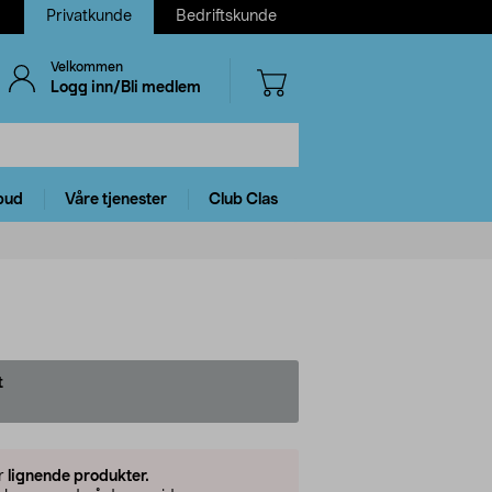
Privatkunde
Bedriftskunde
Velkommen
Logg inn/Bli medlem
bud
Våre tjenester
Club Clas
t
er
lignende produkter.