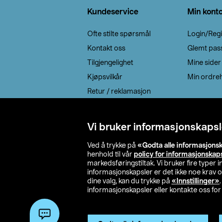
Kundeservice
Min kont
Ofte stilte spørsmål
Login/Regi
Kontakt oss
Glemt pas
Tilgjengelighet
Mine sider
Kjøpsvilkår
Min ordreh
Retur / reklamasjon
EE-avfall
Cookie policy
Vi bruker informasjonskapsl
Leveringsalternativ
Ved å trykke på
«Godta alle informasjons
henhold til vår
policy for informasjonskap
markedsføringstiltak. Vi bruker fire typer
informasjonskapsler er det ikke noe krav 
dine valg, kan du trykke på
«Innstillinger»
informasjonskapsler eller kontakte oss for 
© 2026 Clas Oh