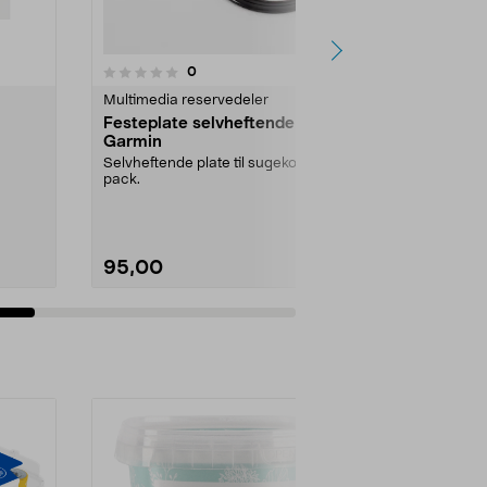
4.5av 5 stjerner
5
anmeldelser
0
Multimedia reservedeler
Multimedia r
Festeplate selvheftende
Festeplate 
Garmin
Garmin
Selvheftende plate til sugekopp. 2-
Selvheftende 
pack.
pack, 89 mm 
95,00
139,90
Se varianter
Legg 