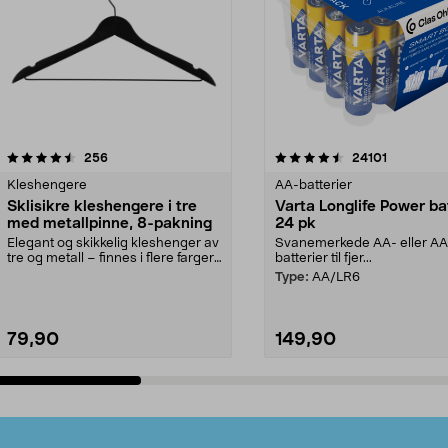
4.5av 5 stjerner
anmeldelser
4.5av 5 stjerner
anmeldels
256
24101
Kleshengere
AA-batterier
Sklisikre kleshengere i tre
Varta Longlife Power ba
med metallpinne, 8-pakning
24 pk
Elegant og skikkelig kleshenger av
Svanemerkede AA- eller A
tre og metall – finnes i flere farger.
batterier til fjer...
Kleshe...
Type:
AA/LR6
79,90
149,90
Legg i handlekurv
Legg i handlekurv