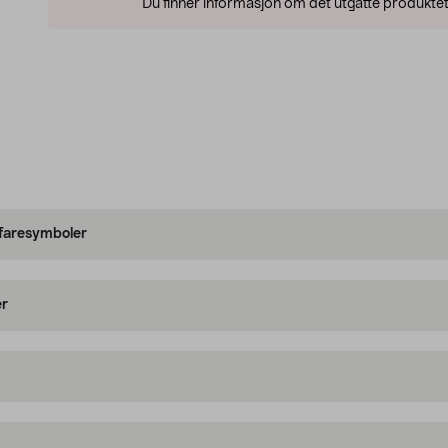
Du finner informasjon om det utgåtte produktet
 faresymboler
er