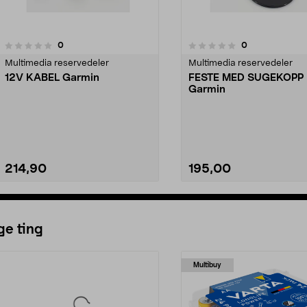
anmeldelser
anmeldelser
0
0
0.0 av 5 stjerner
0.0 av 5 stjerner
Multimedia reservedeler
Multimedia reservedeler
12V KABEL Garmin
FESTE MED SUGEKOPP
Garmin
214,90
195,00
Se varianter
Legg i handlekurv
ge ting
Multibuy