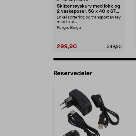
Skittentøyskurv med lokk og
2 vaskeposer, 56 x 40 x 67
cm
Enkel sortering og transport av tøy
med to ut...
Farge:
Beige
299,90
349,90
Reservedeler