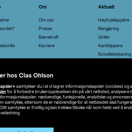
o
Om
Aktuelt
strer
Om oss
Høytrykkspylere
sordet?
Presse
Rengjøring
Bærekraft
Griller
istorikk
Karriere
Kantklippere
Solcellebelysning
er hos Clas Ohlson
kapsler»
samtykker du i at vi lagrer informasjonskapsler (cookies) og 
sler
for å forbedre brukeropplevelsen din på vårt nettsted, analysere b
 informasjonskapsler: nødvendige, funksjonelle, analytiske og annonse
om samtykke, ettersom de er nødvendige for at nettstedet skal fungere
. Ditt samtykke er frivillig og kan trekkes tilbake når som helst ved å endr
veiledning.
lson
Privacy statement
Medlemsvilkår
Kjøpsvilkår
F
Endre til priser ekskl. moms