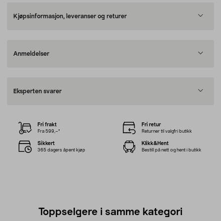
Kjøpsinformasjon, leveranser og returer
Anmeldelser
Eksperten svarer
Fri frakt
Fri retur
Fra 599,–*
Returner til valgfri butikk
Sikkert
Klikk&Hent
365 dagers åpent kjøp
Bestill på nett og hent i butikk
Toppselgere i samme kategori