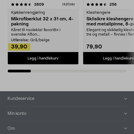
4.5av 5 stjerner
anmeldelser
4.5av 5 stjerner
anmeldels
3809
256
(9,97/stk)
Kjøkkenrengjøring
Kleshengere
Mikrofiberklut 32 x 31 cm, 4-
Sklisikre kleshengere 
pakning
med metallpinne, 8-p
Kåret til «soleklar favoritt» i
Elegant og skikkelig kles
svenske Afton...
tre og metall – finnes i fle
Kleshe...
Utførelse:
Grå/beige
39,90
79,90
Legg i handlekurv
Legg i handlekurv
Bunntekst
Kundeservice
Min konto
Om