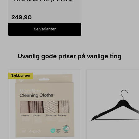
m.m.
• Leveres med 2 ulike filtre.
249,90
Se varianter
Uvanlig gode priser på vanlige ting
Sjekk prisen