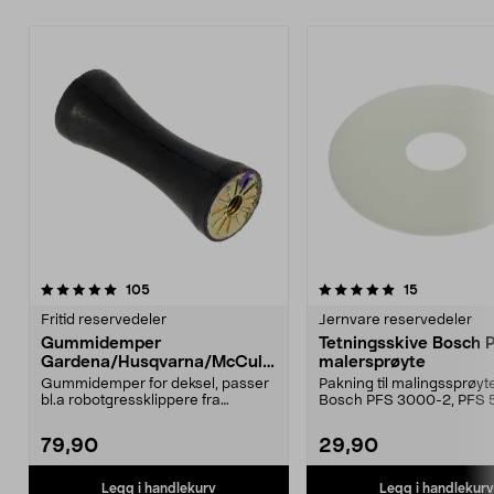
5.0 av 5 stjerner
anmeldelser
4.5 av 5 stjerner
anmeldelse
105
15
Fritid reservedeler
Jernvare reservedeler
Gummidemper
Tetningsskive Bosch 
Gardena/Husqvarna/McCullo
malersprøyte
ch/Flymo
Gummidemper for deksel, passer
Pakning til malingssprøyt
bl.a robotgressklippere fra
Bosch PFS 3000-2, PFS 
Gardena, Flymo og McC...
og PFS 7000.
79,90
29,90
Legg i handlekurv
Legg i handlekurv