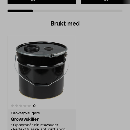
Brukt med
anmeldelser
0
Grovstøvsugere
Grovavskiller
• Oppgradér din støvsuger!
• Perfekt til aske, sot, jord, spon