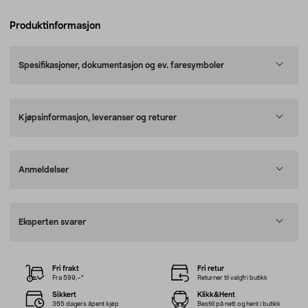
Produktinformasjon
Spesifikasjoner, dokumentasjon og ev. faresymboler
Kjøpsinformasjon, leveranser og returer
Anmeldelser
Eksperten svarer
Fri frakt
Fri retur
Fra 599,–*
Returner til valgfri butikk
Sikkert
Klikk&Hent
365 dagers åpent kjøp
Bestill på nett og hent i butikk