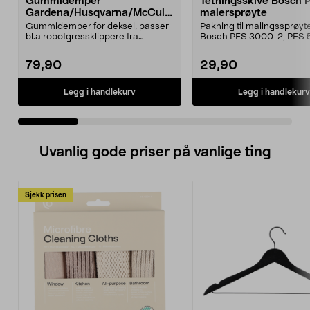
Gummidemper
Tetningsskive Bosch 
Gardena/Husqvarna/McCullo
malersprøyte
ch/Flymo
Gummidemper for deksel, passer
Pakning til malingssprøyt
bl.a robotgressklippere fra
Bosch PFS 3000-2, PFS 
Gardena, Flymo og McC...
og PFS 7000.
79,90
29,90
Legg i handlekurv
Legg i handlekurv
Uvanlig gode priser på vanlige ting
Sjekk prisen