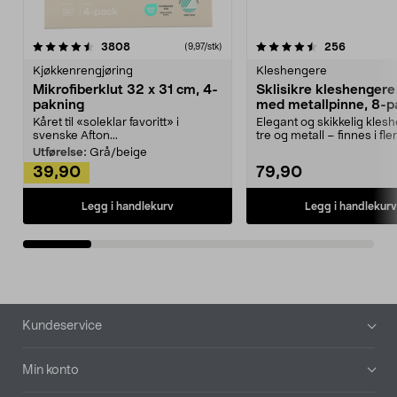
4.5av 5 stjerner
anmeldelser
4.5av 5 stjerner
anmeldels
3808
256
(9,97/stk)
Kjøkkenrengjøring
Kleshengere
Mikrofiberklut 32 x 31 cm, 4-
Sklisikre kleshengere 
pakning
med metallpinne, 8-p
Kåret til «soleklar favoritt» i
Elegant og skikkelig kles
svenske Afton...
tre og metall – finnes i fle
Kleshe...
Utførelse:
Grå/beige
39,90
79,90
Legg i handlekurv
Legg i handlekurv
Bunntekst
Kundeservice
Min konto