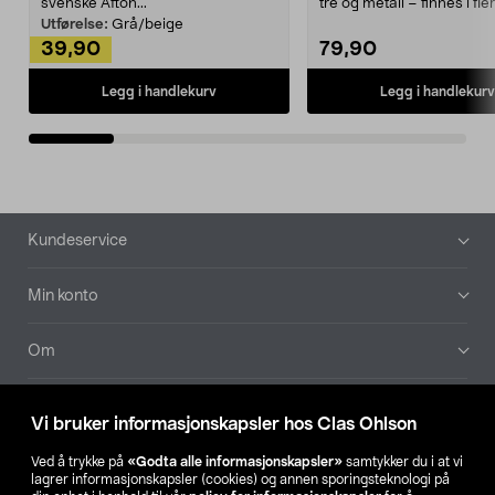
svenske Afton...
tre og metall – finnes i fle
Kleshe...
Utførelse:
Grå/beige
39,90
79,90
Legg i handlekurv
Legg i handlekurv
Bunntekst
Kundeservice
Min konto
Om
Aktuelt
Vi bruker informasjonskapsler hos Clas Ohlson
Våre selskaper
Ved å trykke på
«Godta alle informasjonskapsler»
samtykker du i at vi
lagrer informasjonskapsler (cookies) og annen sporingsteknologi på