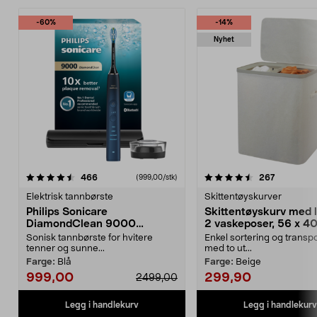
-60%
-14%
Nyhet
4.5 av 5 stjerner
anmeldelser
4.5 av 5 stjerner
anmeldels
466
267
(999,00/stk)
Elektrisk tannbørste
Skittentøyskurver
Philips Sonicare
Skittentøyskurv med 
DiamondClean 9000
2 vaskeposer, 56 x 40
elektrisk tannbørste, Special
cm
Sonisk tannbørste for hvitere
Enkel sortering og transpo
Edition
tenner og sunne...
med to ut...
Farge:
Blå
Farge:
Beige
999,00
299,90
2499,00
Legg i handlekurv
Legg i handlekurv