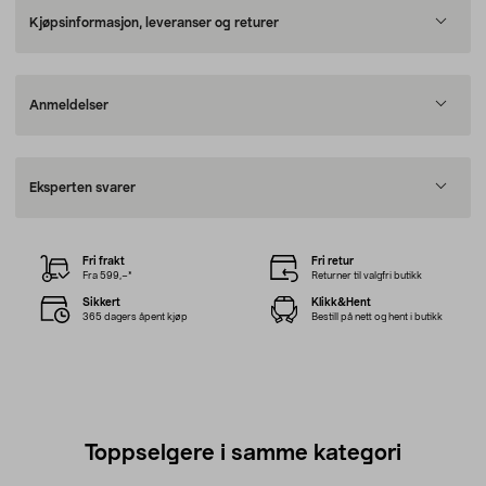
Kjøpsinformasjon, leveranser og returer
Anmeldelser
Eksperten svarer
Fri frakt
Fri retur
Fra 599,–*
Returner til valgfri butikk
Sikkert
Klikk&Hent
365 dagers åpent kjøp
Bestill på nett og hent i butikk
Toppselgere i samme kategori