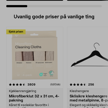
Uvanlig gode priser på vanlige ting
Sjekk prisen
4.5av 5 stjerner
anmeldelser
4.5av 5 stjerner
anmeldels
3809
256
(9,97/stk)
Kjøkkenrengjøring
Kleshengere
Mikrofiberklut 32 x 31 cm, 4-
Sklisikre kleshengere 
pakning
med metallpinne, 8-p
Kåret til «soleklar favoritt» i
Elegant og skikkelig kles