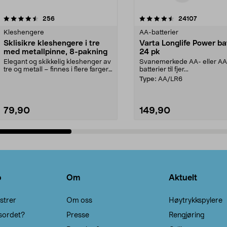
4.5av 5 stjerner
anmeldelser
4.5av 5 stjerner
anmeldels
256
24107
Kleshengere
AA-batterier
Sklisikre kleshengere i tre
Varta Longlife Power ba
med metallpinne, 8-pakning
24 pk
Elegant og skikkelig kleshenger av
Svanemerkede AA- eller A
tre og metall – finnes i flere farger.
batterier til fjer...
Kleshe...
Type:
AA/LR6
79,90
149,90
Legg i handlekurv
Legg i handlekurv
o
Om
Aktuelt
strer
Om oss
Høytrykkspylere
sordet?
Presse
Rengjøring