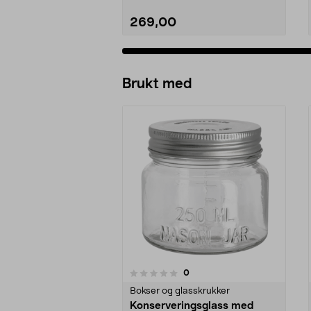
269,00
Brukt med
anmeldelser
0
0 av 5 stjerner
0.0 av 5 stjerner
Bokser og glasskrukker
Konserveringsglass med