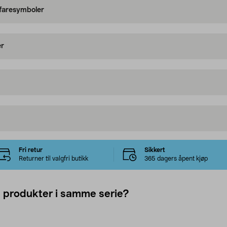
 faresymboler
er
Fri retur
Sikkert
Returner til valgfri butikk
365 dagers åpent kjøp
e produkter i samme serie?