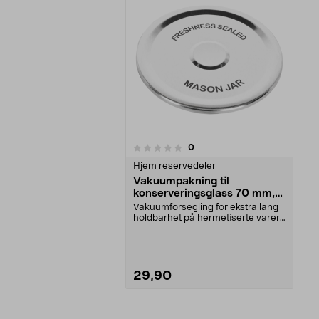
anmeldelser
0
0 av 5 stjerner
Hjem reservedeler
Vakuumpakning til
konserveringsglass 70 mm,
6-pakning
Vakuumforsegling for ekstra lang
holdbarhet på hermetiserte varer.
Passer til ko...
29,90