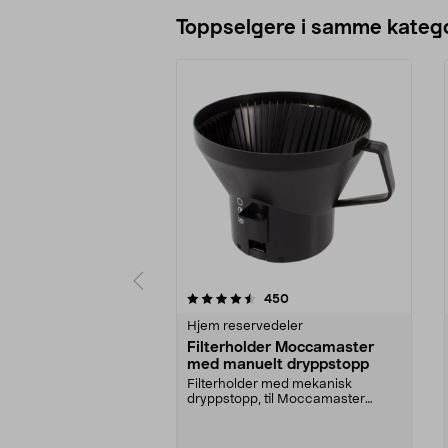
Legg i handlekurv
Toppselgere i samme katego
5 av 5 stjerner
4.5 av 5 stjerner
anmeldelser
450
Hjem reservedeler
Filterholder Moccamaster
med manuelt dryppstopp
Filterholder med mekanisk
dryppstopp, til Moccamaster
kaffetrakter. Passer model...