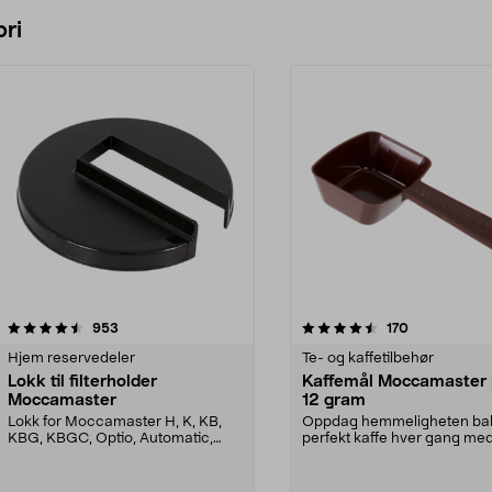
ri
4.5 av 5 stjerner
anmeldelser
3.5 av 5 stjerner
anmeldelser
953
170
Hjem reservedeler
Te- og kaffetilbehør
Lokk til filterholder
Kaffemål Moccamaster p
Moccamaster
12 gram
Lokk for Moccamaster H, K, KB,
Oppdag hemmeligheten ba
KBG, KBGC, Optio, Automatic,
perfekt kaffe hver gang me
Automatic S, Manual ...
denne eksklusive målesskjee