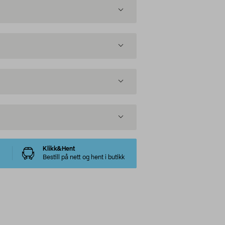
Klikk&Hent
Bestill på nett og hent i butikk