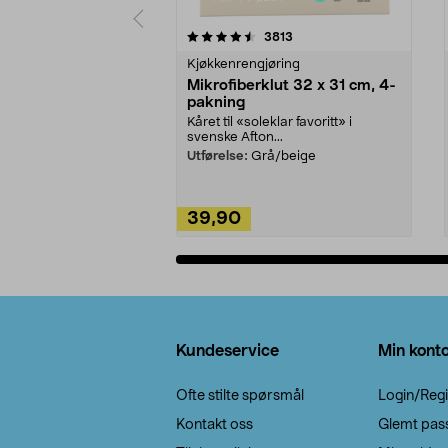
5av 5 stjerner
4.5av 5 stjerner
anmeldelser
3813
Kjøkkenrengjøring
Mikrofiberklut 32 x 31 cm, 4-
pakning
Kåret til «soleklar favoritt» i
svenske Afton...
Utførelse:
Grå/beige
39,90
Legg i handlekurv
Bunntekst
Kundeservice
Min kont
Ofte stilte spørsmål
Login/Regi
Kontakt oss
Glemt pas