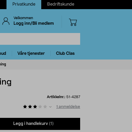
Privatkunde
Bedriftskunde
Velkommen
Logg inn/Bli medlem
bud
Våre tjenester
Club Clas
ning
ing
Artikkelnr.:
51-4287
1
anmeldelse
Legg i handlekurv
(1)