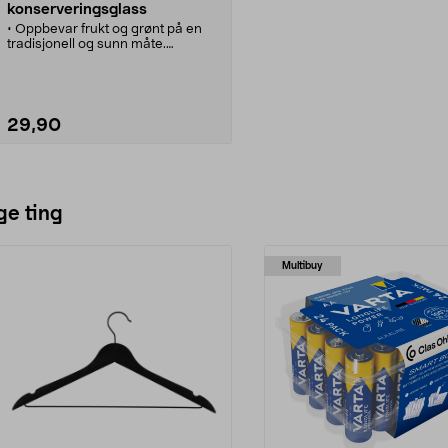
konserveringsglass
• Oppbevar frukt og grønt på en
tradisjonell og sunn måte.
• Perfekt til hermetisering,
marmelade, syltetøy m.m.
• Serie med glass med lokk som
kan brukes mange ganger.
• Utmerket også til oppbevaring av
29,90
tørrvarer.
• Bruk separat vakuumtetning når
du konserverer.
Se varianter
ge ting
Multibuy