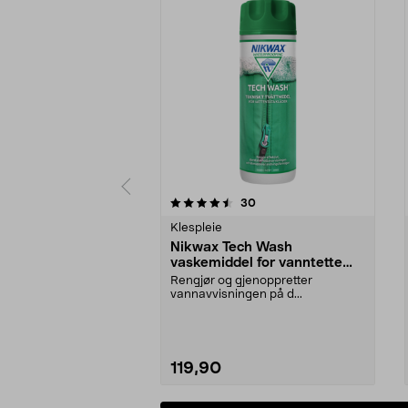
5 av 5 stjerner
4.5 av 5 stjerner
anmeldelser
30
Klespleie
Nikwax Tech Wash
vaskemiddel for vanntette
klær
Rengjør og gjenoppretter
vannavvisningen på d...
119,90