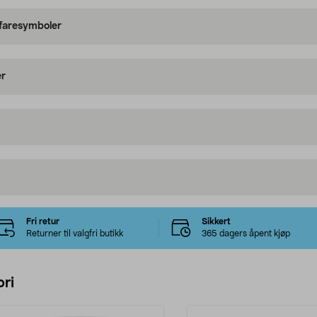
 faresymboler
er
Fri retur
Sikkert
Returner til valgfri butikk
365 dagers åpent kjøp
ri