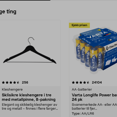
ge ting
Sjekk prisen
4.5av 5 stjerner
anmeldelser
4.5av 5 stjerner
anmeldels
256
24104
Kleshengere
AA-batterier
Sklisikre kleshengere i tre
Varta Longlife Power ba
med metallpinne, 8-pakning
24 pk
Elegant og skikkelig kleshenger av
Svanemerkede AA- eller A
tre og metall – finnes i flere farger.
batterier til fjer...
Kleshe...
Type:
AA/LR6