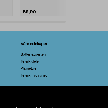
59,90
69,90
Legg i handlekurv
Legg 
Våre selskaper
Batteriexperten
Teknikkdeler
PhoneLife
Teknikmagasinet