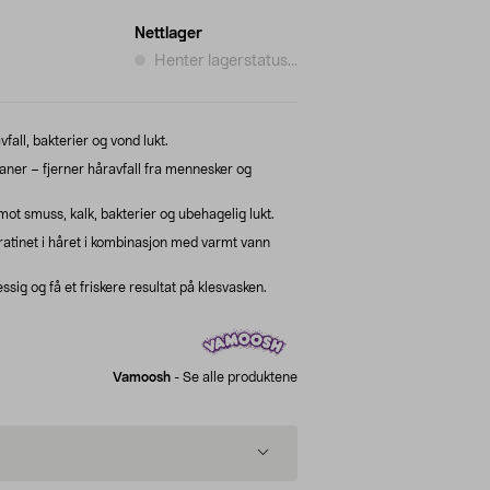
Nettlager
Henter lagerstatus...
all, bakterier og vond lukt.
r – fjerner håravfall fra mennesker og
ot smuss, kalk, bakterier og ubehagelig lukt.
ratinet i håret i kombinasjon med varmt vann
g og få et friskere resultat på klesvasken.
Vamoosh
-
Se alle produktene