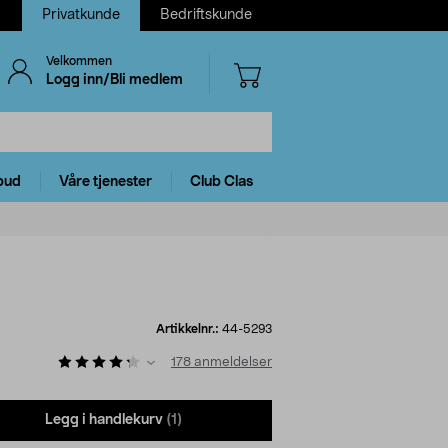
Privatkunde
Bedriftskunde
Velkommen
Logg inn/Bli medlem
bud
Våre tjenester
Club Clas
Artikkelnr.:
44-5293
178
anmeldelser
Legg i handlekurv
(1)