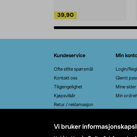
39,90
Legg i handlekurv
Bunntekst
Kundeservice
Min kont
Ofte stilte spørsmål
Login/Regi
Kontakt oss
Glemt pas
Tilgjengelighet
Mine sider
Kjøpsvilkår
Min ordreh
Retur / reklamasjon
EE-avfall
Cookie policy
Vi bruker informasjonskapsl
Leveringsalternativ