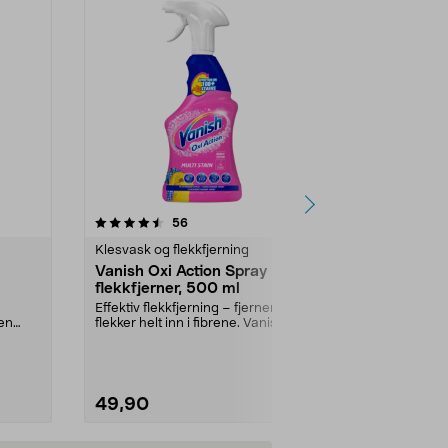
4.5 av 5 stjerner
anmeldelser
4.5
56
1
Klesvask og flekkfjerning
Klespleie
Vanish Oxi Action Spray
Vaskeball ti
flekkfjerner, 500 ml
vaskemiddel
g
Effektiv flekkfjerning – fjerner
Gjør det lett å
en
flekker helt inn i fibrene. Vanish Oxi
mengde vask
.
Action S...
reduserer fare
49,90
19,90