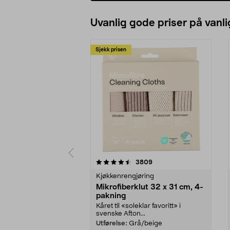
Uvanlig gode priser på vanli
Sjekk prisen
5av 5 stjerner
4.5av 5 stjerner
anmeldelser
3809
Kjøkkenrengjøring
Mikrofiberklut 32 x 31 cm, 4-
pakning
Kåret til «soleklar favoritt» i
svenske Afton...
Utførelse:
Grå/beige