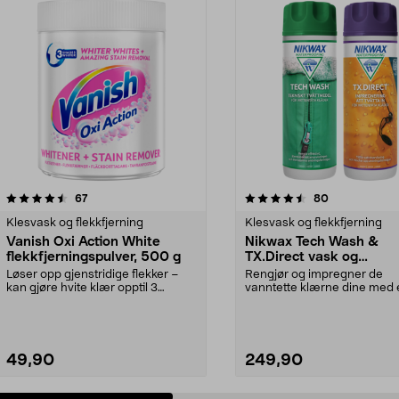
4.5 av 5 stjerner
anmeldelser
4.5 av 5 stjerner
anmeldelser
67
80
Klesvask og flekkfjerning
Klesvask og flekkfjerning
Vanish Oxi Action White
Nikwax Tech Wash &
flekkfjerningspulver, 500 g
TX.Direct vask og
impregnering, 2-paknin
Løser opp gjenstridige flekker –
Rengjør og impregner de
kan gjøre hvite klær opptil 3
vanntette klærne dine med 
nyanser hvitere. ...
praktisk dobbeltpakning. Ni..
49,90
249,90