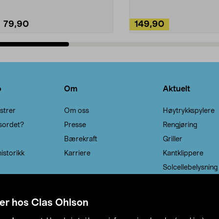
79,90
149,90
Legg i handlekurv
Legg i handlekurv
o
Om
Aktuelt
strer
Om oss
Høytrykkspylere
sordet?
Presse
Rengjøring
Bærekraft
Griller
istorikk
Karriere
Kantklippere
Solcellebelysning
er hos Clas Ohlson