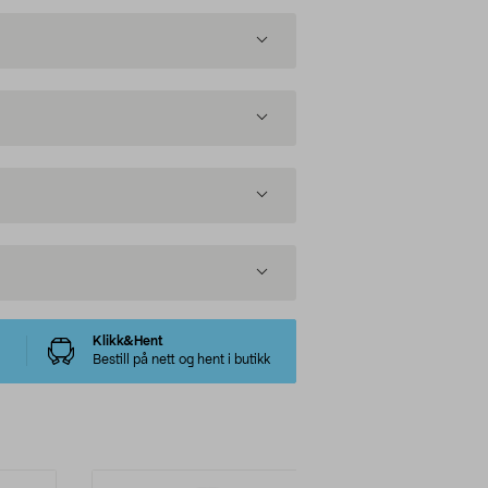
Klikk&Hent
Bestill på nett og hent i butikk