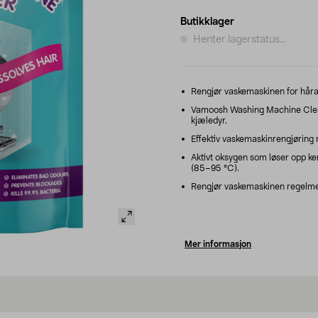
Butikklager
Henter lagerstatus...
Rengjør vaskemaskinen for håravf
Vamoosh Washing Machine Cleane
kjæledyr.
Effektiv vaskemaskinrengjøring m
Aktivt oksygen som løser opp ke
(85–95 °C).
Rengjør vaskemaskinen regelmessi
Mer informasjon