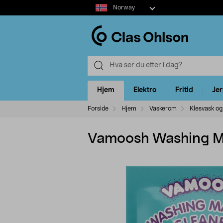
Select
Norway
market
Hjem
Elektro
Fritid
Je
Forside
Hjem
Vaskerom
Klesvask og 
Vamoosh Washing Ma