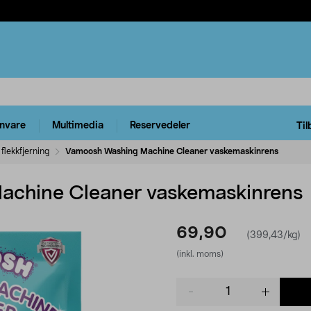
rnvare
Multimedia
Reservedeler
Til
flekkfjerning
Vamoosh Washing Machine Cleaner vaskemaskinrens
chine Cleaner vaskemaskinrens
69,90
(399,43/kg)
(inkl. moms)
Product
quantity