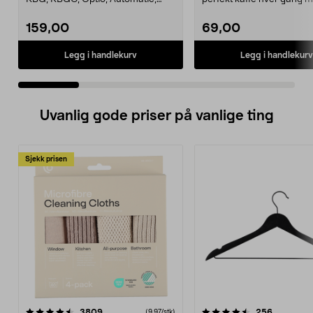
Automatic S, Manual ...
denne eksklusive målesskj
159,00
69,00
Legg i handlekurv
Legg i handlekurv
Uvanlig gode priser på vanlige ting
Sjekk prisen
4.5av 5 stjerner
anmeldelser
4.5av 5 stjerner
anmeldels
3809
256
(9,97/stk)