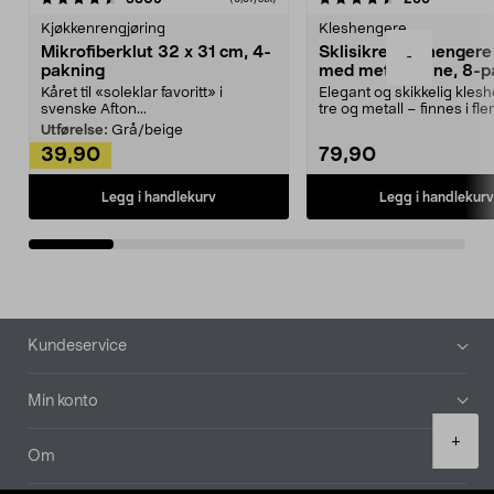
Kjøkkenrengjøring
Kleshengere
Mikrofiberklut 32 x 31 cm, 4-
Sklisikre kleshengere 
-
pakning
med metallpinne, 8-p
Kåret til «soleklar favoritt» i
Elegant og skikkelig kles
svenske Afton...
tre og metall – finnes i fle
Kleshe...
Utførelse:
Grå/beige
39,90
79,90
Legg i handlekurv
Legg i handlekurv
Bunntekst
Kundeservice
Min konto
Product
+
quantity
Om