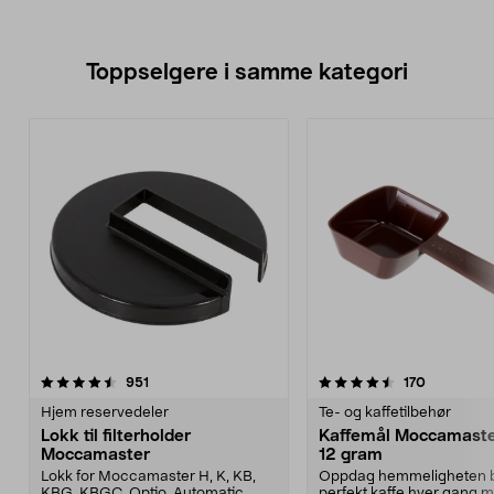
Toppselgere i samme kategori
4.5 av 5 stjerner
anmeldelser
3.5 av 5 stjerner
anmeldels
951
170
Hjem reservedeler
Te- og kaffetilbehør
Lokk til filterholder
Kaffemål Moccamaster
Moccamaster
12 gram
Lokk for Moccamaster H, K, KB,
Oppdag hemmeligheten 
KBG, KBGC, Optio, Automatic,
perfekt kaffe hver gang 