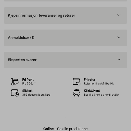
Kjøpsinformasjon, leveranser og returer
Anmeldelser
(1)
Eksperten svarer
Fri frakt
Fri retur
Fra 599,–*
Returner til valgfri butikk
Sikkert
Klikk&Hent
365 dagers åpent kjøp
Bestill på nett og hent i butikk
Coline
-
Se alle produktene