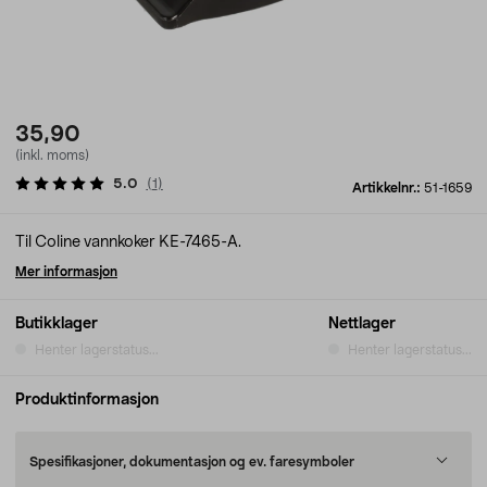
35,90
(inkl. moms)
5.0
(
1
)
Artikkelnr.:
51-1659
Til Coline vannkoker KE-7465-A.
Mer informasjon
Butikklager
Nettlager
Henter lagerstatus...
Henter lagerstatus...
Produktinformasjon
Spesifikasjoner, dokumentasjon og ev. faresymboler