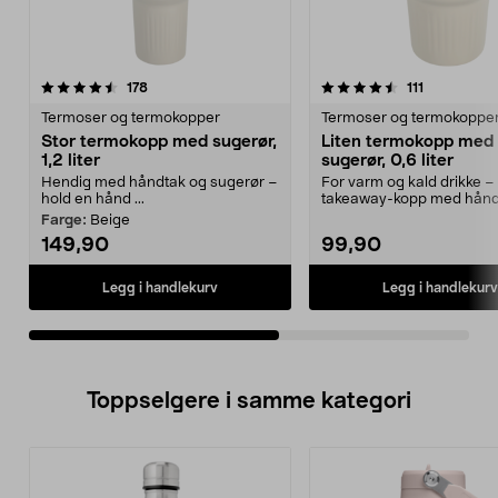
4.5av 5 stjerner
anmeldelser
4.5av 5 stjerner
anmeldelse
178
111
Termoser og termokopper
Termoser og termokoppe
Stor termokopp med sugerør,
Liten termokopp med
1,2 liter
sugerør, 0,6 liter
Hendig med håndtak og sugerør –
For varm og kald drikke –
hold en hånd ...
takeaway-kopp med hånd
sugerør. Liten t...
Farge:
Beige
149,90
99,90
Legg i handlekurv
Legg i handlekurv
Toppselgere i samme kategori