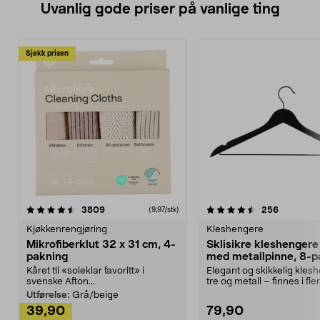
Uvanlig gode priser på vanlige ting
Sjekk prisen
4.5av 5 stjerner
anmeldelser
4.5av 5 stjerner
anmeldels
3809
256
(9,97/stk)
Kjøkkenrengjøring
Kleshengere
Mikrofiberklut 32 x 31 cm, 4-
Sklisikre kleshengere 
pakning
med metallpinne, 8-p
Kåret til «soleklar favoritt» i
Elegant og skikkelig kles
svenske Afton...
tre og metall – finnes i fle
Kleshe...
Utførelse:
Grå/beige
39,90
79,90