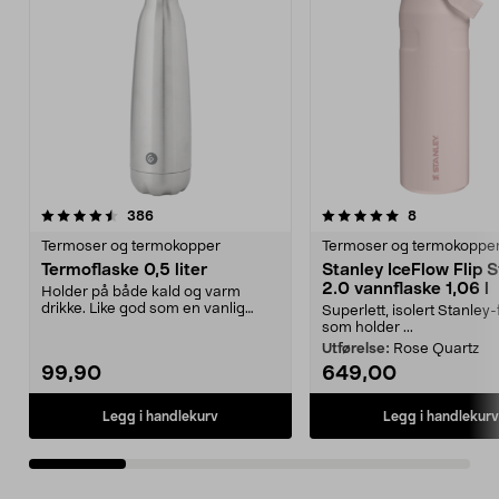
5.0 av 5 stjerner
anmeldelser
4.5 av 5 stjerner
anmeldelser
386
8
Termoser og termokopper
Termoser og termokoppe
Termoflaske 0,5 liter
Stanley IceFlow Flip 
2.0 vannflaske 1,06 l
Holder på både kald og varm
drikke. Like god som en vanlig
Superlett, isolert Stanley-
termos, men mer prakt...
som holder ...
Utførelse:
Rose Quartz
99,90
649,00
Legg i handlekurv
Legg i handlekurv