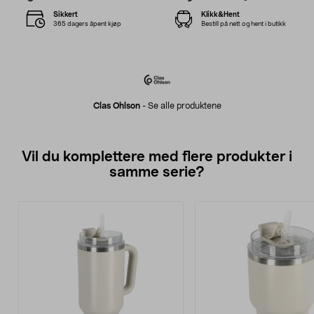
Sikkert
Klikk&Hent
365 dagers åpent kjøp
Bestill på nett og hent i butikk
Clas Ohlson
-
Se alle produktene
Vil du komplettere med flere produkter i
samme serie?