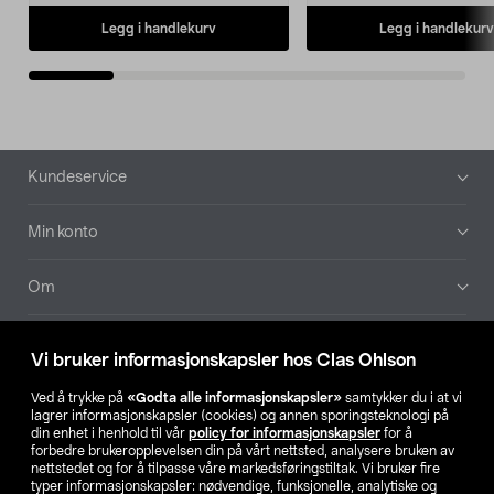
Legg i handlekurv
Legg i handlekurv
Bunntekst
Kundeservice
Min konto
Om
Aktuelt
Vi bruker informasjonskapsler hos Clas Ohlson
Våre selskaper
Ved å trykke på
«Godta alle informasjonskapsler»
samtykker du i at vi
lagrer informasjonskapsler (cookies) og annen sporingsteknologi på
din enhet i henhold til vår
policy for informasjonskapsler
for å
Finn din butikk
forbedre brukeropplevelsen din på vårt nettsted, analysere bruken av
nettstedet og for å tilpasse våre markedsføringstiltak. Vi bruker fire
typer informasjonskapsler: nødvendige, funksjonelle, analytiske og