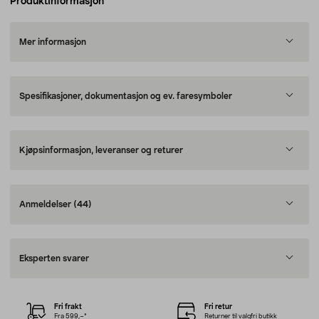
Produktinformasjon
Mer informasjon
Spesifikasjoner, dokumentasjon og ev. faresymboler
Kjøpsinformasjon, leveranser og returer
Anmeldelser
(44)
Eksperten svarer
Fri frakt
Fri retur
Fra 599,–*
Returner til valgfri butikk