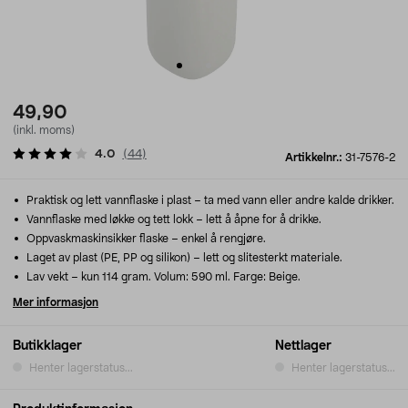
49,90
(inkl. moms)
4.0
(
44
)
Artikkelnr.:
31-7576-2
Praktisk og lett vannflaske i plast – ta med vann eller andre kalde drikker.
Vannflaske med løkke og tett lokk – lett å åpne for å drikke.
Oppvaskmaskinsikker flaske – enkel å rengjøre.
Laget av plast (PE, PP og silikon) – lett og slitesterkt materiale.
Lav vekt – kun 114 gram. Volum: 590 ml. Farge: Beige.
Mer informasjon
Butikklager
Nettlager
Henter lagerstatus...
Henter lagerstatus...