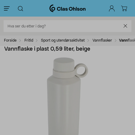
Forside
Fritid
Sport og utendørsaktivitet
Vannflasker
Vannflask
Vannflaske i plast 0,59 liter, beige