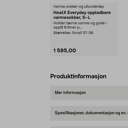
Varme sokker og ullundertøy
HeatX Everyday oppladbare
varmesokker, S–L
Holder tærne varme og gode i
opptil 8 timer p...
Størrelse:
Small 37-39
1 595,00
Legg i handlekurv
Produktinformasjon
Mer informasjon
Spesifikasjoner, dokumentasjon og ev.