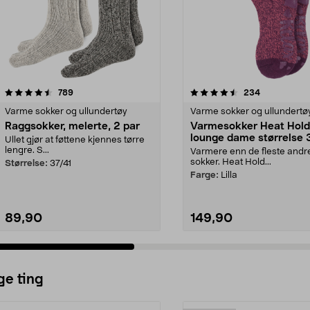
4.5 av 5 stjerner
anmeldelser
4.5 av 5 stjerner
anmeldelser
789
234
Varme sokker og ullundertøy
Varme sokker og ullundertø
Raggsokker, melerte, 2 par
Varmesokker Heat Hold
lounge dame størrelse 
Ullet gjør at føttene kjennes tørre
42, sokker
lengre. S...
Varmere enn de fleste andr
sokker. Heat Hold...
Størrelse:
37/41
Farge:
Lilla
89,90
149,90
ge ting