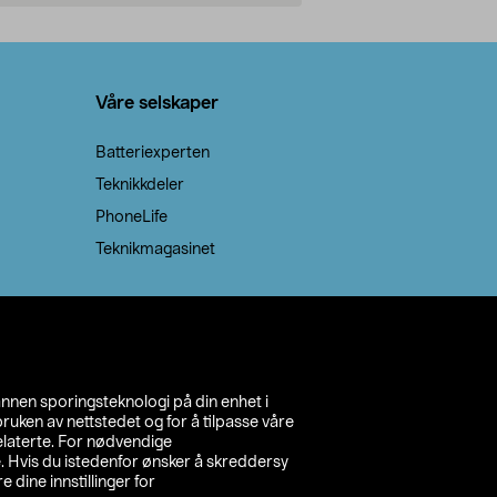
Legg i handlekurv
Legg 
Våre selskaper
Batteriexperten
Teknikkdeler
PhoneLife
Teknikmagasinet
annen sporingsteknologi på din enhet i
ruken av nettstedet og for å tilpasse våre
relaterte. For nødvendige
. Hvis du istedenfor ønsker å skreddersy
e dine innstillinger for