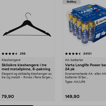
Multibuy
4.5av 5 stjerner
anmeldelser
4.5av 5 stjerner
anmeldels
256
24101
Kleshengere
AA-batterier
Sklisikre kleshengere i tre
Varta Longlife Power ba
med metallpinne, 8-pakning
24 pk
Elegant og skikkelig kleshenger av
Svanemerkede AA- eller A
tre og metall – finnes i flere farger.
batterier til fjer...
Kleshe...
Type:
AA/LR6
79,90
149,90