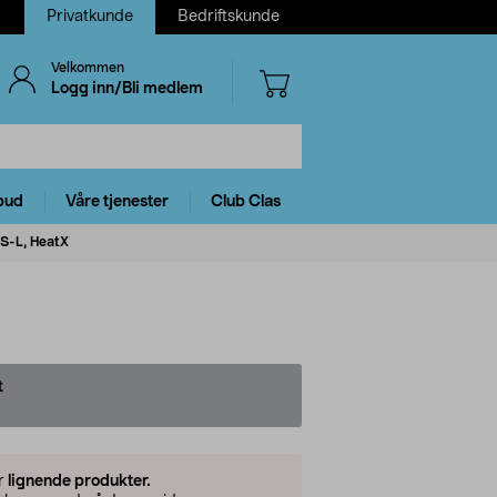
Privatkunde
Bedriftskunde
Velkommen
Logg inn/Bli medlem
bud
Våre tjenester
Club Clas
 S-L, HeatX
t
er
lignende produkter.