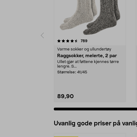
5 av 5 stjerner
4.5 av 5 stjerner
anmeldelser
789
Varme sokker og ullundertøy
Raggsokker, melerte, 2 par
Ullet gjør at føttene kjennes tørre
lengre. S...
Størrelse:
41/45
89,90
Uvanlig gode priser på vanli