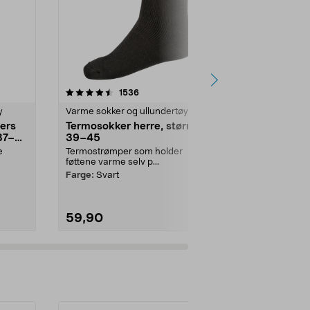
4.5 av 5 stjerner
anmeldelser
4.0
1536
1
y
Varme sokker og ullundertøy
Varme sokker
ers
Termosokker herre, størrelse
Varmesokke
37–
39–45
Long Socks,
e
Termostrømper som holder
Hold føttene 
føttene varme selv p...
teknologi – ...
Farge:
Svart
Modell:
Herre
59,90
149,90