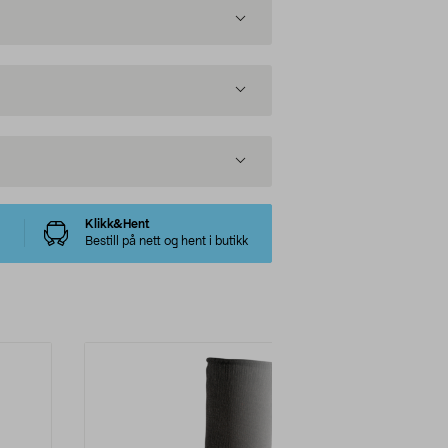
Klikk&Hent
Bestill på nett og hent i butikk