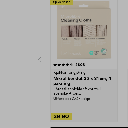
Sjekk prisen
5av 5 stjerner
4.5av 5 stjerner
anmeldelser
3808
Kjøkkenrengjøring
Mikrofiberklut 32 x 31 cm, 4-
pakning
Kåret til «soleklar favoritt» i
svenske Afton...
Utførelse:
Grå/beige
39,90