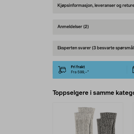
Kjøpsinformasjon, leveranser og retur
Anmeldelser
(2)
Eksperten svarer
(3 besvarte spørsmål
Fri frakt
Fra 599,–*
Toppselgere i samme katego