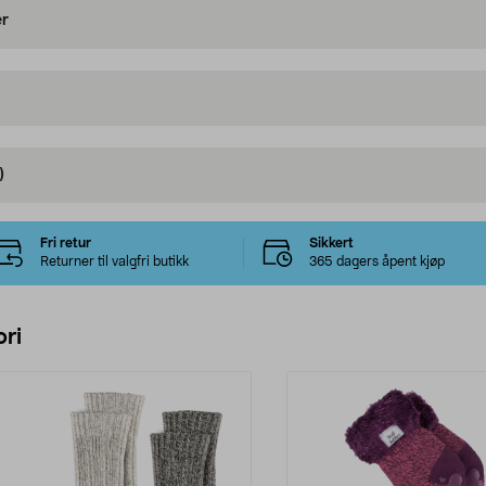
er
)
Fri retur
Sikkert
Returner til valgfri butikk
365 dagers åpent kjøp
ri