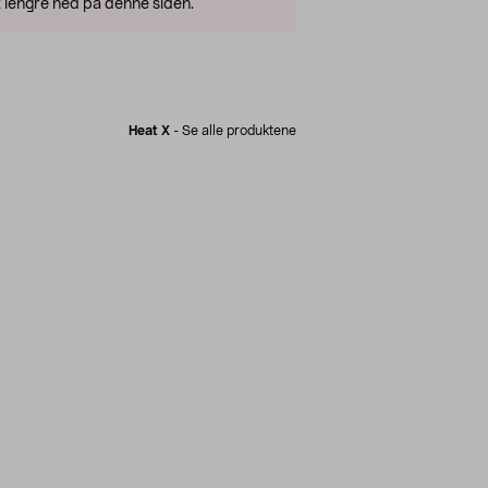
 lengre ned på denne siden.
Heat X
-
Se alle produktene