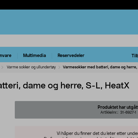
rnvare
Multimedia
Reservedeler
Til
Varme sokker og ullundertøy
Varmesokker med batteri, dame og herre,
teri, dame og herre, S-L, HeatX
Produktet har utgåt
Artikkelnr.:
31-6927-1
Vi håper du finner det du leter etter und