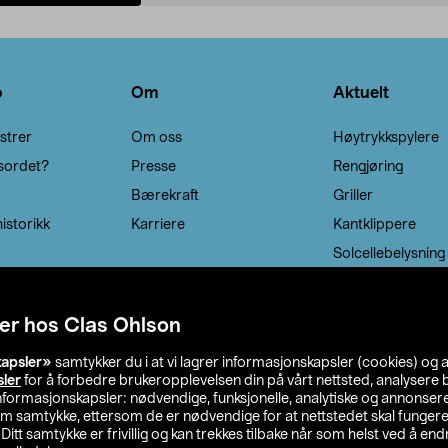
Legg i handlekurv
Legg i handlekurv
o
Om
Aktuelt
strer
Om oss
Høytrykkspylere
sordet?
Presse
Rengjøring
Bærekraft
Griller
istorikk
Karriere
Kantklippere
Solcellebelysning
er hos Clas Ohlson
kapsler»
samtykker du i at vi lagrer informasjonskapsler (cookies) og 
sler
for å forbedre brukeropplevelsen din på vårt nettsted, analysere b
 informasjonskapsler: nødvendige, funksjonelle, analytiske og annonse
om samtykke, ettersom de er nødvendige for at nettstedet skal fungere
. Ditt samtykke er frivillig og kan trekkes tilbake når som helst ved å endr