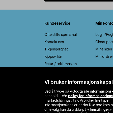
Legg i handlekurv
Bunntekst
Kundeservice
Min kont
Ofte stilte spørsmål
Login/Regi
Kontakt oss
Glemt pas
Tilgjengelighet
Mine sider
Kjøpsvilkår
Min ordreh
Retur / reklamasjon
EE-avfall
Cookie policy
Vi bruker informasjonskapsl
Leveringsalternativ
Ved å trykke på
«Godta alle informasjons
henhold til vår
policy for informasjonskap
markedsføringstiltak. Vi bruker fire typer
informasjonskapsler er det ikke noe krav 
dine valg, kan du trykke på
«Innstillinger»