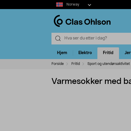
Select
Norway
market
Hjem
Elektro
Fritid
Je
Forside
Fritid
Sport og utendørsaktivitet
Varmesokker med bat