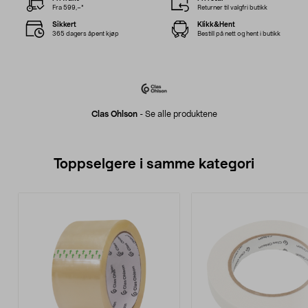
Fra 599,–*
Returner til valgfri butikk
Sikkert
Klikk&Hent
365 dagers åpent kjøp
Bestill på nett og hent i butikk
Clas Ohlson
-
Se alle produktene
Toppselgere i samme kategori