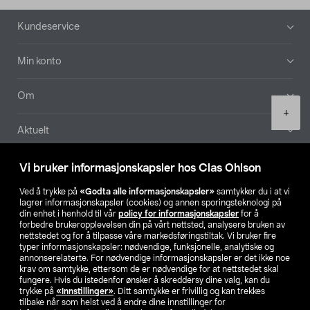
Bunntekst
Kundeservice
Min konto
Om
Product
+
quantity
Aktuelt
Våre selskaper
Vi bruker informasjonskapsler hos Clas Ohlson
Ved å trykke på
«Godta alle informasjonskapsler»
samtykker du i at vi
Finn din butikk
lagrer informasjonskapsler (cookies) og annen sporingsteknologi på
din enhet i henhold til vår
policy for informasjonskapsler
for å
forbedre brukeropplevelsen din på vårt nettsted, analysere bruken av
SE
NO
FI
nettstedet og for å tilpasse våre markedsføringstiltak. Vi bruker fire
typer informasjonskapsler: nødvendige, funksjonelle, analytiske og
annonserelaterte. For nødvendige informasjonskapsler er det ikke noe
krav om samtykke, ettersom de er nødvendige for at nettstedet skal
fungere. Hvis du istedenfor ønsker å skreddersy dine valg, kan du
trykke på
«Innstillinger»
. Ditt samtykke er frivillig og kan trekkes
tilbake når som helst ved å endre dine innstillinger for