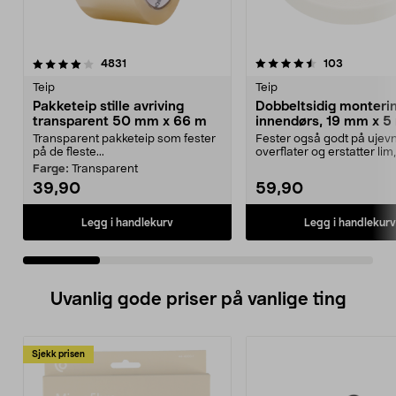
4.5 av 5 stjerner
anmeldelser
4.0 av 5 stjerner
anmeldels
4831
103
Teip
Teip
Pakketeip stille avriving
Dobbeltsidig monteri
transparent 50 mm x 66 m
innendørs, 19 mm x 5 
Transparent pakketeip som fester
Fester også godt på ujev
på de fleste...
overflater og erstatter lim
og spiker. Dobbel...
Farge:
Transparent
39,90
59,90
Legg i handlekurv
Legg i handlekurv
Uvanlig gode priser på vanlige ting
Sjekk prisen