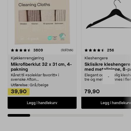
4.5av 5 stjerner
anmeldelser
4.5av 5 stjerner
anmeldels
3809
256
(9,97/stk)
Kjøkkenrengjøring
Kleshengere
Mikrofiberklut 32 x 31 cm, 4-
Sklisikre kleshengere 
pakning
med metallpinne, 8-p
Kåret til «soleklar favoritt» i
Elegant og skikkelig kles
-
svenske Afton...
tre og metall – finnes i fle
Kleshe...
Utførelse:
Grå/beige
39,90
79,90
Legg i handlekurv
Legg i handlekurv