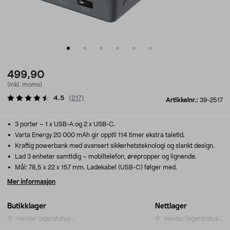
499,90
(inkl. moms)
4.5
(
217
)
Artikkelnr.:
39-2517
3 porter – 1 x USB-A og 2 x USB-C.
Varta Energy 20 000 mAh gir opptil 114 timer ekstra taletid.
Kraftig powerbank med avansert sikkerhetsteknologi og slankt design.
Lad 3 enheter samtidig – mobiltelefon, ørepropper og lignende.
Mål: 78,5 x 22 x 157 mm. Ladekabel (USB-C) følger med.
Mer informasjon
Butikklager
Nettlager
Henter lagerstatus...
Henter lagerstatus...