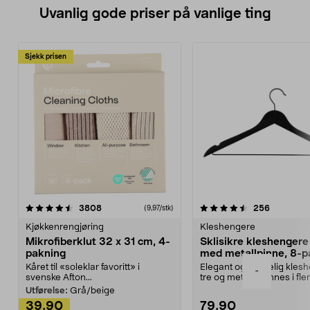
Uvanlig gode priser på vanlige ting
Sjekk prisen
4.5av 5 stjerner
anmeldelser
4.5av 5 stjerner
anmeldels
3808
256
(9,97/stk)
Kjøkkenrengjøring
Kleshengere
Mikrofiberklut 32 x 31 cm, 4-
Sklisikre kleshengere 
pakning
med metallpinne, 8-p
Kåret til «soleklar favoritt» i
Elegant og skikkelig kles
-
svenske Afton...
tre og metall – finnes i fle
Kleshe...
Utførelse:
Grå/beige
39,90
79,90