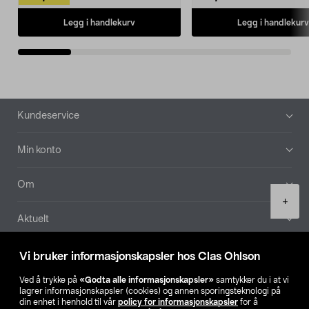
Legg i handlekurv
Legg i handlekurv
Bunntekst
Kundeservice
Min konto
Om
Product
+
quantity
Aktuelt
Våre selskaper
Vi bruker informasjonskapsler hos Clas Ohlson
Ved å trykke på
«Godta alle informasjonskapsler»
samtykker du i at vi
Finn din butikk
lagrer informasjonskapsler (cookies) og annen sporingsteknologi på
din enhet i henhold til vår
policy for informasjonskapsler
for å