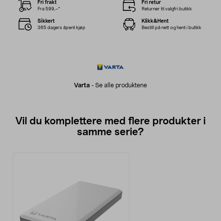
Fri frakt
Fri retur
Fra 599,–*
Returner til valgfri butikk
Sikkert
Klikk&Hent
365 dagers åpent kjøp
Bestill på nett og hent i butikk
Varta
-
Se alle produktene
Vil du komplettere med flere produkter i
samme serie?