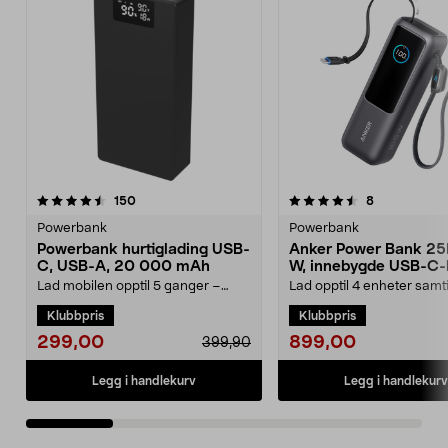
4.5 av 5 stjerner
anmeldelser
3.5 av 5 stjerner
anmeldelser
150
8
Powerbank
Powerbank
Powerbank hurtiglading USB-
Anker Power Bank 25
C, USB-A, 20 000 mAh
W, innebygde USB-C-
Lad mobilen opptil 5 ganger –
Lad opptil 4 enheter samt
kraft som varer hele dagen. Kraftig
165 W total effekt. Anker
Klubbpris
Klubbpris
powerbank – 20...
mAh powerbank m...
299,00
899,00
399,90
Legg i handlekurv
Legg i handlekurv