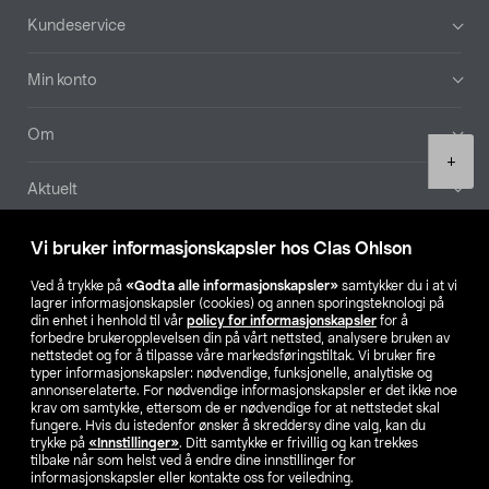
Bunntekst
Kundeservice
Min konto
Om
Product
+
quantity
Aktuelt
Våre selskaper
Vi bruker informasjonskapsler hos Clas Ohlson
Ved å trykke på
«Godta alle informasjonskapsler»
samtykker du i at vi
Finn din butikk
lagrer informasjonskapsler (cookies) og annen sporingsteknologi på
din enhet i henhold til vår
policy for informasjonskapsler
for å
forbedre brukeropplevelsen din på vårt nettsted, analysere bruken av
SE
NO
FI
nettstedet og for å tilpasse våre markedsføringstiltak. Vi bruker fire
typer informasjonskapsler: nødvendige, funksjonelle, analytiske og
annonserelaterte. For nødvendige informasjonskapsler er det ikke noe
krav om samtykke, ettersom de er nødvendige for at nettstedet skal
fungere. Hvis du istedenfor ønsker å skreddersy dine valg, kan du
trykke på
«Innstillinger»
. Ditt samtykke er frivillig og kan trekkes
tilbake når som helst ved å endre dine innstillinger for
informasjonskapsler eller kontakte oss for veiledning.