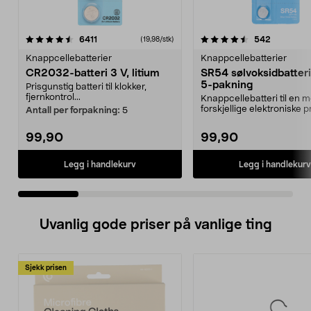
4.5 av 5 stjerner
anmeldelser
4.5 av 5 stjerner
anmeldels
6411
542
(19,98/stk)
Knappcellebatterier
Knappcellebatterier
CR2032-batteri 3 V, litium
SR54 sølvoksidbatteri 
5-pakning
Prisgunstig batteri til klokker,
fjernkontrol...
Knappcellebatteri til en
forskjellige elektroniske p
Antall per forpakning:
5
Til klokker...
99,90
99,90
Legg i handlekurv
Legg i handlekurv
Uvanlig gode priser på vanlige ting
Sjekk prisen