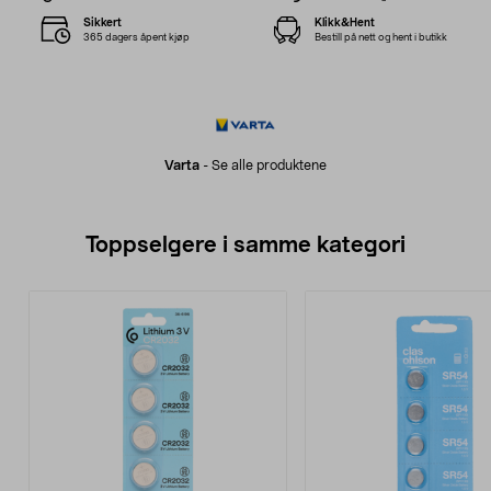
Sikkert
Klikk&Hent
365 dagers åpent kjøp
Bestill på nett og hent i butikk
Varta
-
Se alle produktene
Toppselgere i samme kategori