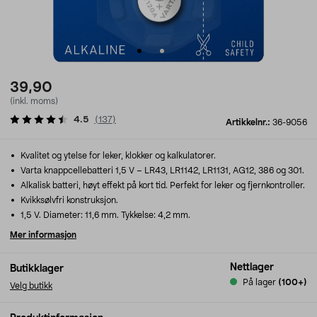
39,90
(inkl. moms)
4.5
(
137
)
Artikkelnr.:
36-9056
Kvalitet og ytelse for leker, klokker og kalkulatorer.
Varta knappcellebatteri 1,5 V – LR43, LR1142, LR1131, AG12, 386 og 301.
Alkalisk batteri, høyt effekt på kort tid. Perfekt for leker og fjernkontroller.
Kvikksølvfri konstruksjon.
1,5 V. Diameter: 11,6 mm. Tykkelse: 4,2 mm.
Mer informasjon
Nettlager
Butikklager
På lager
(100+)
Velg butikk