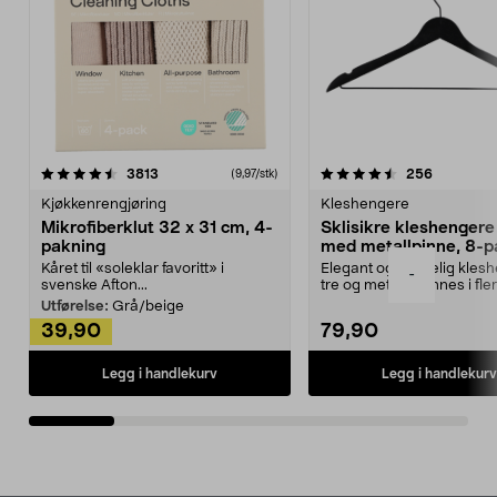
4.5av 5 stjerner
anmeldelser
4.5av 5 stjerner
anmeldels
3813
256
(9,97/stk)
Kjøkkenrengjøring
Kleshengere
Mikrofiberklut 32 x 31 cm, 4-
Sklisikre kleshengere 
pakning
med metallpinne, 8-p
Kåret til «soleklar favoritt» i
Elegant og skikkelig kles
-
svenske Afton...
tre og metall – finnes i fle
Kleshe...
Utførelse:
Grå/beige
39,90
79,90
Legg i handlekurv
Legg i handlekurv