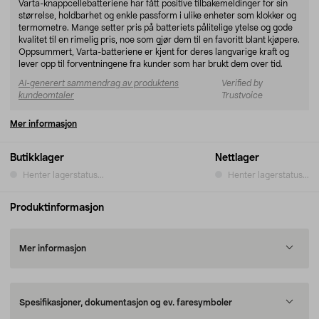
Varta-knappcellebatteriene har fått positive tilbakemeldinger for sin
størrelse, holdbarhet og enkle passform i ulike enheter som klokker og
termometre. Mange setter pris på batteriets pålitelige ytelse og gode
kvalitet til en rimelig pris, noe som gjør dem til en favoritt blant kjøpere.
Oppsummert, Varta-batteriene er kjent for deres langvarige kraft og
lever opp til forventningene fra kunder som har brukt dem over tid.
AI-generert sammendrag av produktens
Verified by
kundeomtaler
Trustvoice
Mer informasjon
Butikklager
Nettlager
Henter lagerstatus...
Henter lagerstatus...
Produktinformasjon
Mer informasjon
Spesifikasjoner, dokumentasjon og ev. faresymboler