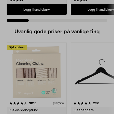
99,90
99,90
Legg i handlekurv
Legg i handlekurv
Uvanlig gode priser på vanlige ting
Sjekk prisen
4.5av 5 stjerner
anmeldelser
4.5av 5 stjerner
anmeldels
3813
256
(9,97/stk)
Kjøkkenrengjøring
Kleshengere