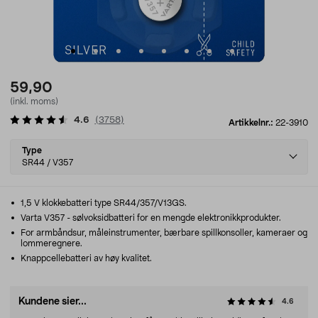
59,90
(inkl. moms)
4.6
(
3758
)
Artikkelnr.:
22-3910
Select
Type
variant
SR44 / V357
1,5 V klokkebatteri type SR44/357/V13GS.
Varta V357 - sølvoksidbatteri for en mengde elektronikkprodukter.
For armbåndsur, måleinstrumenter, bærbare spillkonsoller, kameraer og
lommeregnere.
Knappcellebatteri av høy kvalitet.
Kundene sier...
4.6