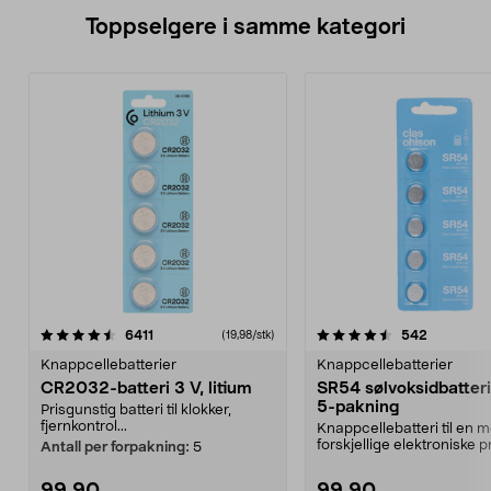
Toppselgere i samme kategori
4.5 av 5 stjerner
anmeldelser
4.5 av 5 stjerner
anmeldels
6411
542
(19,98/stk)
Knappcellebatterier
Knappcellebatterier
CR2032-batteri 3 V, litium
SR54 sølvoksidbatteri 
5-pakning
Prisgunstig batteri til klokker,
fjernkontrol...
Knappcellebatteri til en
forskjellige elektroniske p
Antall per forpakning:
5
Til klokker...