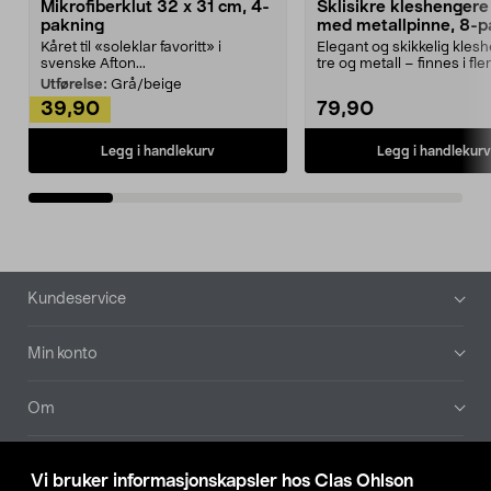
Mikrofiberklut 32 x 31 cm, 4-
Sklisikre kleshengere 
pakning
med metallpinne, 8-p
Kåret til «soleklar favoritt» i
Elegant og skikkelig kles
svenske Afton...
tre og metall – finnes i fle
Kleshe...
Utførelse:
Grå/beige
39,90
79,90
Legg i handlekurv
Legg i handlekurv
Bunntekst
Kundeservice
Min konto
Om
Aktuelt
Vi bruker informasjonskapsler hos Clas Ohlson