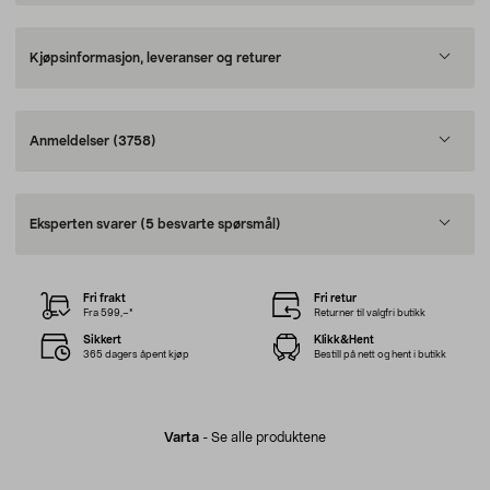
Kjøpsinformasjon, leveranser og returer
Anmeldelser
(3758)
Eksperten svarer
(5 besvarte spørsmål)
Fri frakt
Fri retur
Fra 599,–*
Returner til valgfri butikk
Sikkert
Klikk&Hent
365 dagers åpent kjøp
Bestill på nett og hent i butikk
Varta
-
Se alle produktene