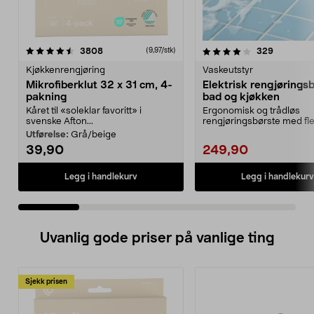
4.0 av 5 stjerner
anmeldelser
4.5 av 5 stjerner
anmeldels
3808
329
(9,97/stk)
Kjøkkenrengjøring
Vaskeutstyr
Mikrofiberklut 32 x 31 cm, 4-
Elektrisk rengjøringsb
pakning
bad og kjøkken
Kåret til «soleklar favoritt» i
Ergonomisk og trådløs
svenske Afton...
rengjøringsbørste med fl
utskiftbare hoder. Batterid
Utførelse:
Grå/beige
39,90
249,90
Legg i handlekurv
Legg i handlekurv
Uvanlig gode priser på vanlige ting
Sjekk prisen