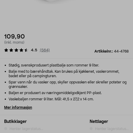
109,90
(inkl. moms)
4.5
(
564
)
Artikkelnr.:
44-4768
Stødig, svenskprodusert plastbalje som rommer 9 liter.
Balje med to bærehåndtak. Kan brukes på kjøkkenet, vaskerommet,
badet eller på campingturen.
Spar vann når du vasker opp, skyller oppvasken eller skreller poteter og
grønnsaker.
Baljen er produsert av næringsmiddelgodkjent PP-plast.
Vaskebaljen rommer 9 liter. Mål: 41,5 x 27,2 x 14 cm.
Mer informasjon
Butikklager
Nettlager
Henter lagerstatus...
Henter lagerstatus...