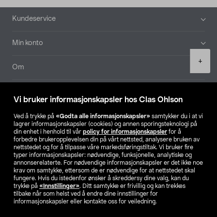
Bunntekst
Kundeservice
Min konto
Product
+
quantity
Om
Aktuelt
Vi bruker informasjonskapsler hos Clas Ohlson
Våre selskaper
Ved å trykke på
«Godta alle informasjonskapsler»
samtykker du i at vi
lagrer informasjonskapsler (cookies) og annen sporingsteknologi på
din enhet i henhold til vår
policy for informasjonskapsler
for å
Finn din butikk
forbedre brukeropplevelsen din på vårt nettsted, analysere bruken av
nettstedet og for å tilpasse våre markedsføringstiltak. Vi bruker fire
typer informasjonskapsler: nødvendige, funksjonelle, analytiske og
annonserelaterte. For nødvendige informasjonskapsler er det ikke noe
SE
NO
FI
krav om samtykke, ettersom de er nødvendige for at nettstedet skal
fungere. Hvis du istedenfor ønsker å skreddersy dine valg, kan du
trykke på
«Innstillinger»
. Ditt samtykke er frivillig og kan trekkes
tilbake når som helst ved å endre dine innstillinger for
informasjonskapsler eller kontakte oss for veiledning.