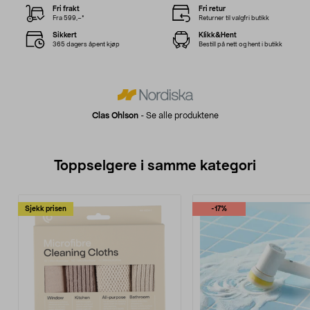
Fri frakt
Fri retur
Fra 599,–*
Returner til valgfri butikk
Sikkert
Klikk&Hent
365 dagers åpent kjøp
Bestill på nett og hent i butikk
Clas Ohlson
-
Se alle produktene
Toppselgere i samme kategori
Sjekk prisen
-17%