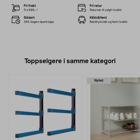
Fri frakt
Fri retur
Fra 599,–*
Returner til valgfri butikk
Sikkert
Klikk&Hent
365 dagers åpent kjøp
Bestill på nett og hent i butikk
Toppselgere i samme kategori
Nyhet