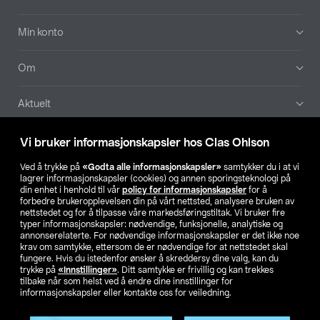
Min konto
Om
Aktuelt
Våre selskaper
Vi bruker informasjonskapsler hos Clas Ohlson
Ved å trykke på
«Godta alle informasjonskapsler»
samtykker du i at vi
Finn din butikk
lagrer informasjonskapsler (cookies) og annen sporingsteknologi på
din enhet i henhold til vår
policy for informasjonskapsler
for å
forbedre brukeropplevelsen din på vårt nettsted, analysere bruken av
SE
NO
FI
nettstedet og for å tilpasse våre markedsføringstiltak. Vi bruker fire
typer informasjonskapsler: nødvendige, funksjonelle, analytiske og
annonserelaterte. For nødvendige informasjonskapsler er det ikke noe
krav om samtykke, ettersom de er nødvendige for at nettstedet skal
fungere. Hvis du istedenfor ønsker å skreddersy dine valg, kan du
trykke på
«Innstillinger»
. Ditt samtykke er frivillig og kan trekkes
tilbake når som helst ved å endre dine innstillinger for
informasjonskapsler eller kontakte oss for veiledning.
Privacy statement
Medlemsvilkår
Kjøpsvilkår
For bedrifter
Endre til priser ekskl. moms