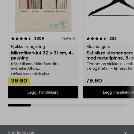
4.5av 5 stjerner
anmeldelser
4.5av 5 stjerner
anmeldels
3809
256
(9,97/stk)
Kjøkkenrengjøring
Kleshengere
Mikrofiberklut 32 x 31 cm, 4-
Sklisikre kleshengere 
pakning
med metallpinne, 8-p
Kåret til «soleklar favoritt» i
Elegant og skikkelig kles
svenske Afton...
tre og metall – finnes i fle
Kleshe...
Utførelse:
Grå/beige
39,90
79,90
Legg i handlekurv
Legg i handlekurv
Bunntekst
Kundeservice