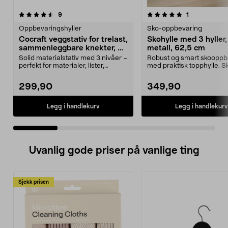
5.0 av 5 stjerner
anmeldelser
4.5 av 5 stjerner
anmeldelser
9
1
Oppbevaringshyller
Sko-oppbevaring
Cocraft veggstativ for trelast,
Skohylle med 3 hyller,
sammenleggbare knekter, 2-
metall, 62,5 cm
pakning
Solid materialstativ med 3 nivåer –
Robust og smart skooppb
perfekt for materialer, lister,
med praktisk topphylle. Sk
plastrør og ...
metall – 3 hyl...
299,90
349,90
Legg i handlekurv
Legg i handlekurv
Uvanlig gode priser på vanlige ting
Sjekk prisen