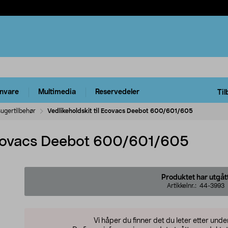
rnvare
Multimedia
Reservedeler
Til
ugertilbehør
Vedlikeholdskit til Ecovacs Deebot 600/601/605
 Ecovacs Deebot 600/601/605
Produktet har utgåt
Artikkelnr.:
44-3993
Vi håper du finner det du leter etter und