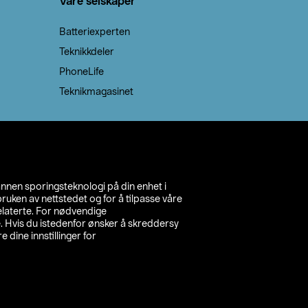
Våre selskaper
Batteriexperten
Teknikkdeler
PhoneLife
Teknikmagasinet
annen sporingsteknologi på din enhet i
ruken av nettstedet og for å tilpasse våre
relaterte. For nødvendige
. Hvis du istedenfor ønsker å skreddersy
e dine innstillinger for
inn din butikk