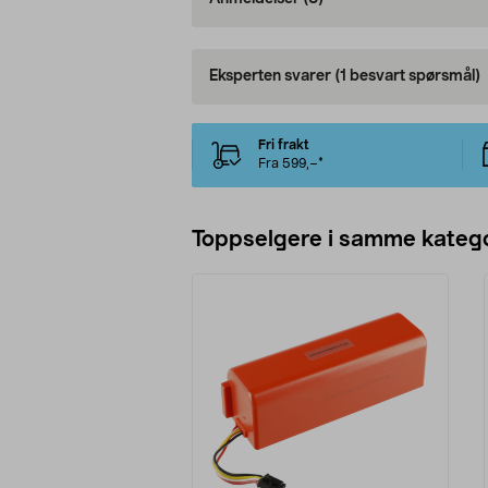
Eksperten svarer
(1 besvart spørsmål)
Fri frakt
Fra 599,–*
Toppselgere i samme katego