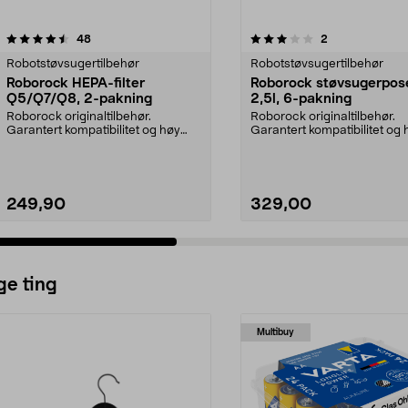
3.0 av 5 stjerner
anmeldelser
4.0 av 5 stjerner
anmeldelser
48
2
Robotstøvsugertilbehør
Robotstøvsugertilbehør
Roborock HEPA-filter
Roborock støvsugerpos
Q5/Q7/Q8, 2-pakning
2,5l, 6-pakning
Roborock originaltilbehør.
Roborock originaltilbehør.
Garantert kompatibilitet og høy
Garantert kompatibilitet og 
kvalitet. Høy filtrer...
kvalitet. 2,5 liters ...
249,90
329,00
ge ting
Multibuy