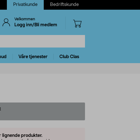
Privatkunde
Bedriftskunde
Velkommen
Logg inn/Bli medlem
bud
Våre tjenester
Club Clas
t
er
lignende produkter.