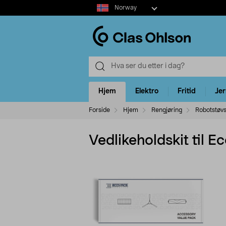
Select
Norway
market
Hjem
Elektro
Fritid
Je
Forside
Hjem
Rengjøring
Robotstøvs
Vedlikeholdskit til