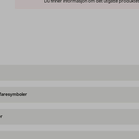
Du finner informasjon om det utgåtte produktet
 faresymboler
er