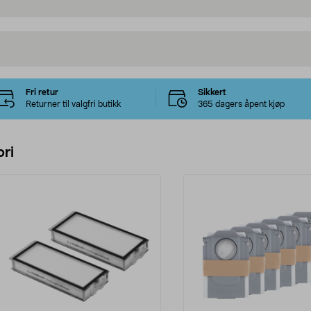
Fri retur
Sikkert
Returner til valgfri butikk
365 dagers åpent kjøp
ri