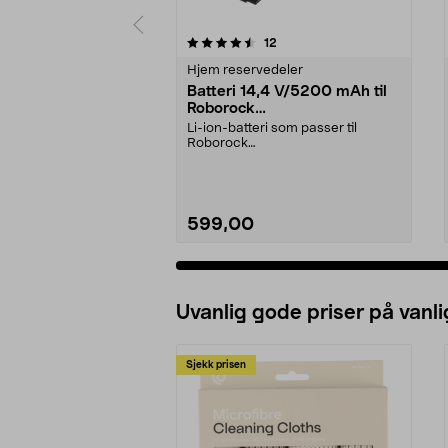
5 av 5 stjerner
4.5 av 5 stjerner
anmeldelser
12
Hjem reservedeler
Batteri 14,4 V/5200 mAh til
Roborock
S5/S6/S7/S8/Q7/E4/E5
Li-ion-batteri som passer til
Roborock
robotstøvsugere:E4E5S5S5
MaxS6S6 MaxS6 Pu...
599,00
Uvanlig gode priser på vanli
Sjekk prisen