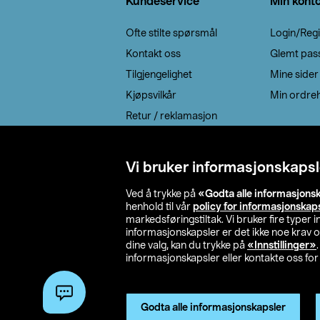
Kundeservice
Min kont
Ofte stilte spørsmål
Login/Regi
Kontakt oss
Glemt pas
Tilgjengelighet
Mine sider
Kjøpsvilkår
Min ordreh
Retur / reklamasjon
EE-avfall
Cookie policy
Vi bruker informasjonskapsl
Leveringsalternativ
Ved å trykke på
«Godta alle informasjons
henhold til vår
policy for informasjonskap
markedsføringstiltak. Vi bruker fire typer
informasjonskapsler er det ikke noe krav 
dine valg, kan du trykke på
«Innstillinger»
informasjonskapsler eller kontakte oss for 
© 2026 Clas Oh
Godta alle informasjonskapsler