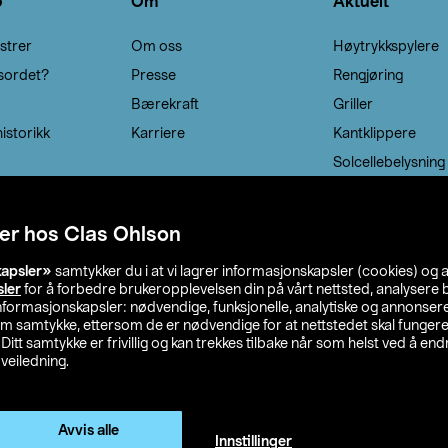
o
Om
Aktuelt
strer
Om oss
Høytrykkspylere
sordet?
Presse
Rengjøring
Bærekraft
Griller
istorikk
Karriere
Kantklippere
Solcellebelysning
er hos Clas Ohlson
kapsler»
samtykker du i at vi lagrer informasjonskapsler (cookies) og 
sler
for å forbedre brukeropplevelsen din på vårt nettsted, analysere b
 informasjonskapsler: nødvendige, funksjonelle, analytiske og annonse
om samtykke, ettersom de er nødvendige for at nettstedet skal fungere
. Ditt samtykke er frivillig og kan trekkes tilbake når som helst ved å endr
veiledning.
lson
Privacy statement
Medlemsvilkår
Kjøpsvilkår
F
Endre til priser ekskl. moms
Avvis alle
Innstillinger