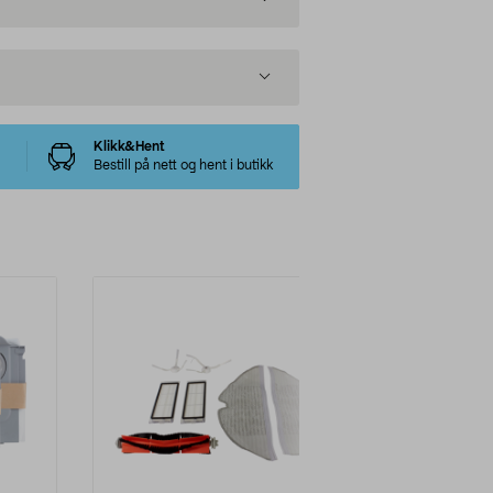
Klikk&Hent
Bestill på nett og hent i butikk