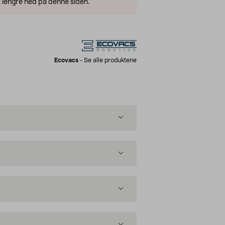
 lengre ned på denne siden.
Ecovacs
-
Se alle produktene