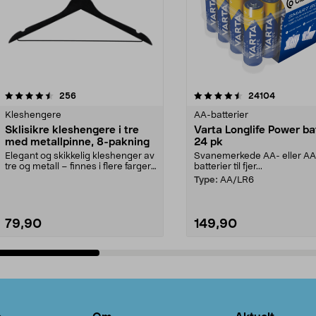
4.5av 5 stjerner
anmeldelser
4.5av 5 stjerner
anmeldels
256
24104
Kleshengere
AA-batterier
Sklisikre kleshengere i tre
Varta Longlife Power ba
med metallpinne, 8-pakning
24 pk
Elegant og skikkelig kleshenger av
Svanemerkede AA- eller A
tre og metall – finnes i flere farger.
batterier til fjer...
Kleshe...
Type:
AA/LR6
79,90
149,90
Legg i handlekurv
Legg i handlekurv