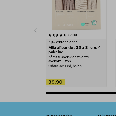
5av 5 stjerner
4.5av 5 stjerner
anmeldelser
3809
Kjøkkenrengjøring
Mikrofiberklut 32 x 31 cm, 4-
pakning
Kåret til «soleklar favoritt» i
svenske Afton...
Utførelse:
Grå/beige
39,90
Legg i handlekurv
Bunntekst