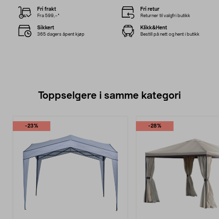
Fri frakt
Fri retur
Fra 599,–*
Returner til valgfri butikk
Sikkert
Klikk&Hent
365 dagers åpent kjøp
Bestill på nett og hent i butikk
Toppselgere i samme kategori
-23%
-28%