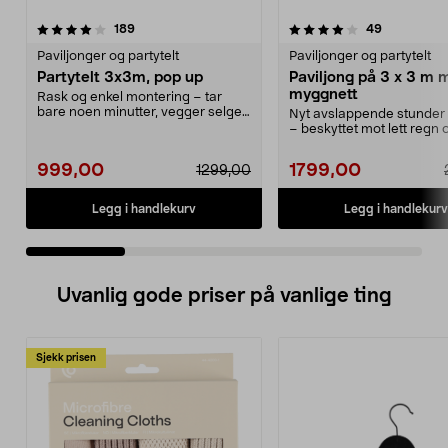
4.0 av 5 stjerner
anmeldelser
4.0 av 5 stjerner
anmeldelse
189
49
Paviljonger og partytelt
Paviljonger og partytelt
Partytelt 3x3m, pop up
Paviljong på 3 x 3 m 
myggnett
Rask og enkel montering – tar
bare noen minutter, vegger selges
Nyt avslappende stunder 
separat. Rimelig...
– beskyttet mot lett regn
Paviljong med...
999,00
1799,00
1299,00
Legg i handlekurv
Legg i handlekurv
Uvanlig gode priser på vanlige ting
Sjekk prisen