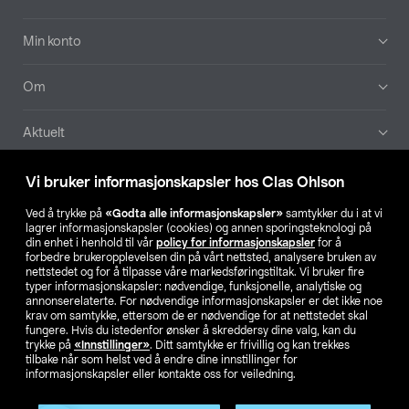
Min konto
Om
Aktuelt
Våre selskaper
Vi bruker informasjonskapsler hos Clas Ohlson
Ved å trykke på
«Godta alle informasjonskapsler»
samtykker du i at vi
Finn din butikk
lagrer informasjonskapsler (cookies) og annen sporingsteknologi på
din enhet i henhold til vår
policy for informasjonskapsler
for å
forbedre brukeropplevelsen din på vårt nettsted, analysere bruken av
SE
NO
FI
nettstedet og for å tilpasse våre markedsføringstiltak. Vi bruker fire
typer informasjonskapsler: nødvendige, funksjonelle, analytiske og
annonserelaterte. For nødvendige informasjonskapsler er det ikke noe
krav om samtykke, ettersom de er nødvendige for at nettstedet skal
fungere. Hvis du istedenfor ønsker å skreddersy dine valg, kan du
trykke på
«Innstillinger»
. Ditt samtykke er frivillig og kan trekkes
tilbake når som helst ved å endre dine innstillinger for
informasjonskapsler eller kontakte oss for veiledning.
Privacy statement
Medlemsvilkår
Kjøpsvilkår
For bedrifter
Endre til priser ekskl. moms