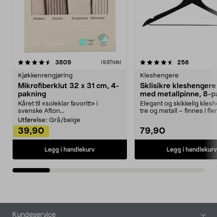
4.5av 5 stjerner
anmeldelser
4.5av 5 stjerner
anmeldels
3809
256
(9,97/stk)
Kjøkkenrengjøring
Kleshengere
Mikrofiberklut 32 x 31 cm, 4-
Sklisikre kleshengere 
pakning
med metallpinne, 8-p
Kåret til «soleklar favoritt» i
Elegant og skikkelig kles
svenske Afton...
tre og metall – finnes i fle
Kleshe...
Utførelse:
Grå/beige
39,90
79,90
Legg i handlekurv
Legg i handlekurv
Bunntekst
Kundeservice