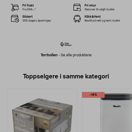
Fri frakt
Fri retur
Fra 599,–*
Returner til valgfri butikk
Sikkert
Klikk&Hent
365 dagers åpent kjøp
Bestill på nett og hent i butikk
Torrbollen
-
Se alle produktene
Toppselgere i samme kategori
-14%