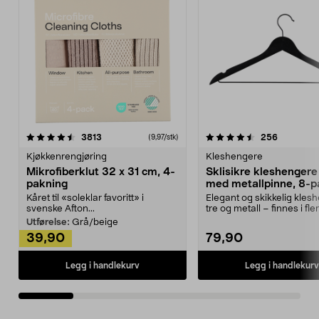
4.5av 5 stjerner
anmeldelser
4.5av 5 stjerner
anmeldels
3813
256
(9,97/stk)
Kjøkkenrengjøring
Kleshengere
Mikrofiberklut 32 x 31 cm, 4-
Sklisikre kleshengere 
pakning
med metallpinne, 8-p
Kåret til «soleklar favoritt» i
Elegant og skikkelig kles
svenske Afton...
tre og metall – finnes i fle
Kleshe...
Utførelse:
Grå/beige
39,90
79,90
Legg i handlekurv
Legg i handlekurv