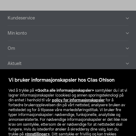
Bunntekst
Kundeservice
Min konto
Om
Aktuelt
Våre selskaper
Vi bruker informasjonskapsler hos Clas Ohlson
Ved å trykke på
«Godta alle informasjonskapsler»
samtykker du i at vi
Finn din butikk
lagrer informasjonskapsler (cookies) og annen sporingsteknologi på
din enhet i henhold til vår
policy for informasjonskapsler
for å
forbedre brukeropplevelsen din på vårt nettsted, analysere bruken av
SE
NO
FI
nettstedet og for å tilpasse våre markedsføringstiltak. Vi bruker fire
typer informasjonskapsler: nødvendige, funksjonelle, analytiske og
annonserelaterte. For nødvendige informasjonskapsler er det ikke noe
krav om samtykke, ettersom de er nødvendige for at nettstedet skal
fungere. Hvis du istedenfor ønsker å skreddersy dine valg, kan du
trykke på
«Innstillinger»
. Ditt samtykke er frivillig og kan trekkes