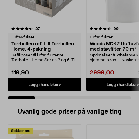
4.5 av 5 stjerner
anmeldelser
4.5 av 5 stjerner
anmeldelse
27
99
Luftavfukter
Luftavfukter
Torrbollen refill til Torrbollen
Woods MDK21 luftavf
Home, 4-pakning
med støvfilter, 70 m²
Refillposer til luftavfukterne
Optimaliser fuktbalansen i
Torrbollen Home Series 3 og 6. Til
hjemmets rom – vaskero
Series 3 bruke...
tørkerom og mindre kjel...
119,90
2999,00
Legg i handlekurv
Legg i handlekurv
Uvanlig gode priser på vanlige ting
Sjekk prisen